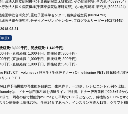
行政法人国立病院機構(千葉東病院臨床研究部), その他部局等, その他 (40399754)
行政法人国立病院機構(千葉東病院臨床研究部), その他部局等, 研究員 (60323424)
線医学総合研究所, 重粒子医科学センター, 画像診断室長 (00204793)
線医学総合研究所, 分子イメージングセンター, プログラムリーダー (40273445)
 2018-03-31
7年度)
直接経費: 3,800千円、間接経費: 1,140千円)
,300千円 (直接経費: 1,000千円、間接経費: 300千円)
,300千円 (直接経費: 1,000千円、間接経費: 300千円)
,340千円 (直接経費: 1,800千円、間接経費: 540千円)
ine PET / CT volumetry / 膵再生 / 生体膵ドナー / C-methionine PET / 膵臓移植 / 核医
スリン / ＰＥＴ
hionineは膵予備機能や再生能を目的に、生体膵ドナー13例、レシピエント25例を比
lumetryは、ドナーは門脈左縁を切離ラインで計測。ドナー膵再前後で29.3±7.5から38.0±
0は1.06倍で、両者の積で機能的volumeとし平均で1.38倍となった。膵機能を100
スリン離脱例は脳死70％、生体24％であった。インスリン再導入12%、グラフト機