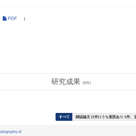
PDF
)
研究成果
(
6
件)
すべて
雑誌論文 (1件) (うち査読あり 1件、
diography of