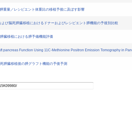
フト膵重量／レシピエント体重比の移植予後に及ぼす影響
積による生体および脳死膵臓移植におけるドナーおよびレシピエント膵機能の予後別比較
積からみた膵臓移植における膵予備機能評価
t pancreas Function Using 11C-Methionine Positron Emission Tomography in Pan
いた生体・脳死膵臓移植後の膵グラフト機能の予後予測