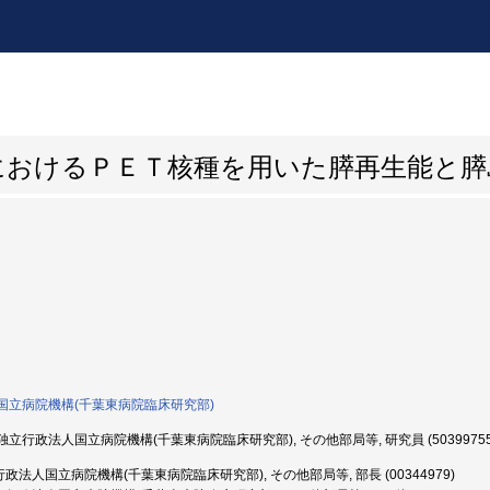
におけるＰＥＴ核種を用いた膵再生能と膵
国立病院機構(千葉東病院臨床研究部)
立行政法人国立病院機構(千葉東病院臨床研究部), その他部局等, 研究員 (50399755
政法人国立病院機構(千葉東病院臨床研究部), その他部局等, 部長 (00344979)