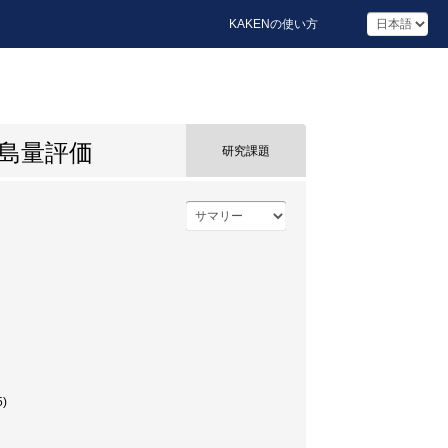
KAKENの使い方
島量評価
研究課題
)