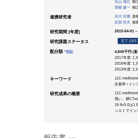
丸山 通広
独立
西郷 健一
独立
吉川 京燦
放射
連携研究者
佐賀 恒夫
放射
2015-04-01 –
研究期間 (年度)
完了 (201
研究課題ステータス
配分額
*注記
4,940千円 (
2017年度: 1
2016年度: 1
2015年度: 2
11C-methion
キーワード
生着率 / イン
11C-met
研究成果の概要
用い、膵CTvo
16.9±5.
ンエトでイン
報告書