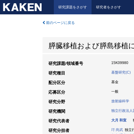
研究課題をさがす
研究者をさがす
前のページに戻る
膵臓移植および膵島移植
15K09980
研究課題/領域番号
基盤研究(C)
研究種目
基金
配分区分
一般
応募区分
放射線科学
研究分野
独立行政法人
研究機関
大月 和宣
独
研究代表者
圷 尚武
独立行
研究分担者