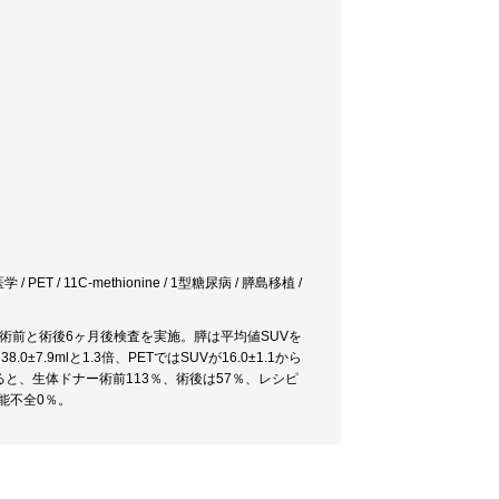
学 / PET / 11C-methionine / 1型糖尿病 / 膵島移植 /
較。術前と術後6ヶ月後検査を実施。膵は平均値SUVを
7.9mlと1.3倍、PETではSUVが16.0±1.1から
％とすると、生体ドナー術前113％、術後は57％、レシピ
能不全0％。