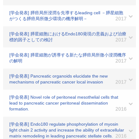
[学会発表] 膵癌局所浸潤を先導するleading cell －膵星細胞
がつくる膵癌局所微少環境の機序解明－
2017
[学会発表] 膵星細胞におけるEndo180発現の意義および治療
標的因子としての検討
2017
[学会発表] 膵星細胞が誘導する新たな膵癌局所微小浸潤機序
の解明
2017
[学会発表] Pancreatic organoids elucidate the new
mechanisms of pancreatic cancer local invasion
2017
[学会発表] Novel role of peritoneal mesothelial cells that
lead to pancreatic cancer peritoneal dissemination
formation.
2016
[学会発表] Endo180 regulate phosphorylation of myosin
light chain 2 activity and increase the ability of extracellular
matrix remodeling in leading pancreatic stellate cells.
2016