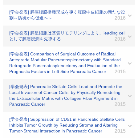
[学会発表] 膵癌腹膜播種形成を導く腹膜中皮細胞の新たな役
割～防御から促進へ～
2016
[学会発表] 膵星細胞は基質リモデリングにより、leading cell
として膵癌浸潤を先導する
2016
[学会発表] Comparison of Surgical Outcome of Radical
Antegrade Modular Pancreatosplenectomy with Standard
Retrograde Pancreatosplenectomy and Evaluation of the
Prognostic Factors in Left Side Pancreatic Cancer
2015
[学会発表] Pancreatic Stellate Cells Lead and Promote the
Local Invasion of Cancer Cells, by Physically Remodeling
the Extracellular Matrix with Collagen Fiber Alignment in
Pancreatic Cancer
2015
[学会発表] Suppression of CD51 in Pancreatic Stellate Cells
Inhibits Tumor Growth by Reducing Stroma and Altering
Tumor-Stromal Interaction in Pancreatic Cancer
2015