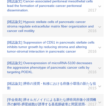
[雑誌論文] Cancer-associated peritoneal mesothelial cells
lead the formation of pancreatic cancer peritoneal
dissemination.
2017
[雑誌論文] Hypoxic stellate cells of pancreatic cancer
stroma regulate extracellular matrix fiber organization and
cancer cell motility
2016
[雑誌論文] Suppression of CD51 in pancreatic stellate cells
inhibits tumor growth by reducing stroma and altering
tumor-stromal interaction in pancreatic cancer
2016
[雑誌論文] Overexpression of microRNA-5100 decreases
the aggressive phenotype of pancreatic cancer cells by
targeting PODXL.
2016
[雑誌論文] 膵癌の浸潤・転移における癌微小環境の新たな役
割
2015
[学会発表] 膵オルガノイドによる新たな膵癌局所微小浸潤機
序の解明‐膵星細胞が誘導する基底膜破壊と間質浸潤‐
2017