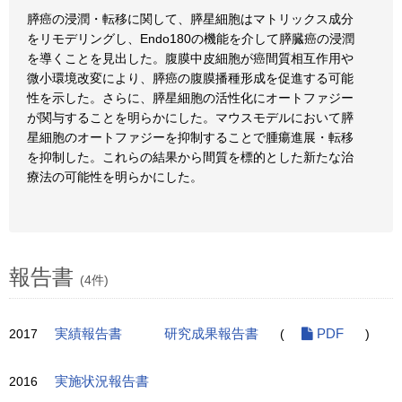
膵癌の浸潤・転移に関して、膵星細胞はマトリックス成分
をリモデリングし、Endo180の機能を介して膵臓癌の浸潤
を導くことを見出した。腹膜中皮細胞が癌間質相互作用や
微小環境改変により、膵癌の腹膜播種形成を促進する可能
性を示した。さらに、膵星細胞の活性化にオートファジー
が関与することを明らかにした。マウスモデルにおいて膵
星細胞のオートファジーを抑制することで腫瘍進展・転移
を抑制した。これらの結果から間質を標的とした新たな治
療法の可能性を明らかにした。
報告書
(4件)
2017
実績報告書
研究成果報告書
(
PDF
)
2016
実施状況報告書