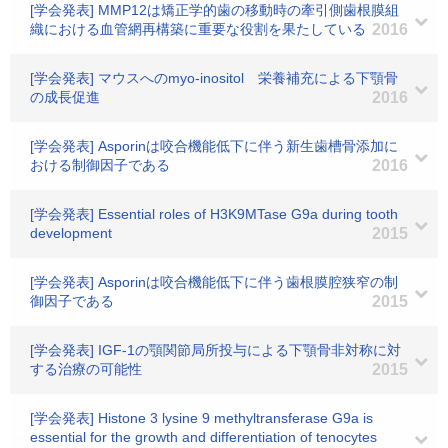
[学会発表] MMP12は矯正学的歯の移動時の牽引側歯根膜組
織における血管網再構築に重要な役割を果たしている
2016
[学会発表] マウスへのmyo-inositol 栄養補充による下顎骨
の成長促進
2016
[学会発表] Asporinは咬合機能低下に伴う新生歯槽骨添加に
おける制御因子である
2016
[学会発表] Essential roles of H3K9MTase G9a during tooth
development
2015
[学会発表] Asporinは咬合機能低下に伴う歯根膜腔狭窄の制
御因子である
2015
[学会発表] IGF-1の顎関節局所投与による下顎骨非対称に対
する治療の可能性
2015
[学会発表] Histone 3 lysine 9 methyltransferase G9a is
essential for the growth and differentiation of tenocytes