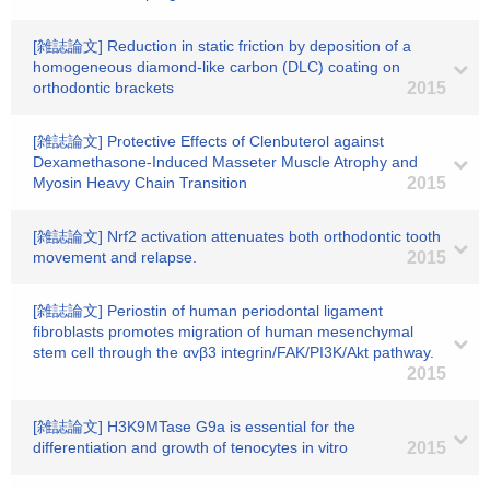
[雑誌論文] Reduction in static friction by deposition of a
homogeneous diamond-like carbon (DLC) coating on
orthodontic brackets
2015
[雑誌論文] Protective Effects of Clenbuterol against
Dexamethasone-Induced Masseter Muscle Atrophy and
Myosin Heavy Chain Transition
2015
[雑誌論文] Nrf2 activation attenuates both orthodontic tooth
movement and relapse.
2015
[雑誌論文] Periostin of human periodontal ligament
fibroblasts promotes migration of human mesenchymal
stem cell through the αvβ3 integrin/FAK/PI3K/Akt pathway.
2015
[雑誌論文] H3K9MTase G9a is essential for the
differentiation and growth of tenocytes in vitro
2015