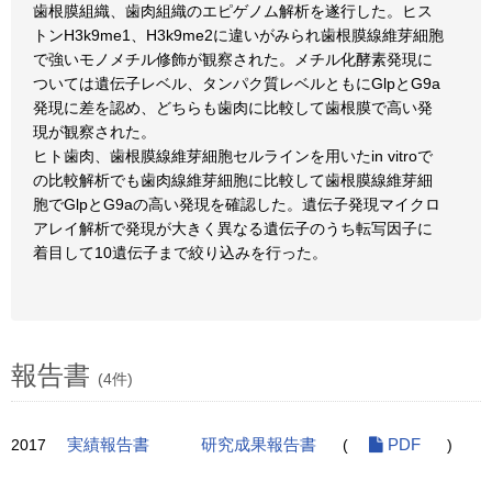
歯根膜組織、歯肉組織のエピゲノム解析を遂行した。ヒス
トンH3k9me1、H3k9me2に違いがみられ歯根膜線維芽細胞
で強いモノメチル修飾が観察された。メチル化酵素発現に
ついては遺伝子レベル、タンパク質レベルともにGlpとG9a
発現に差を認め、どちらも歯肉に比較して歯根膜で高い発
現が観察された。
ヒト歯肉、歯根膜線維芽細胞セルラインを用いたin vitroで
の比較解析でも歯肉線維芽細胞に比較して歯根膜線維芽細
胞でGlpとG9aの高い発現を確認した。遺伝子発現マイクロ
アレイ解析で発現が大きく異なる遺伝子のうち転写因子に
着目して10遺伝子まで絞り込みを行った。
報告書
(4件)
2017
実績報告書
研究成果報告書
(
PDF
)