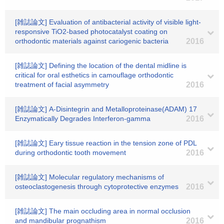
[雑誌論文] Evaluation of antibacterial activity of visible light-
responsive TiO2-based photocatalyst coating on
orthodontic materials against cariogenic bacteria
2016
[雑誌論文] Defining the location of the dental midline is
critical for oral esthetics in camouflage orthodontic
treatment of facial asymmetry
2016
[雑誌論文] A-Disintegrin and Metalloproteinase(ADAM) 17
Enzymatically Degrades Interferon-gamma
2016
[雑誌論文] Eary tissue reaction in the tension zone of PDL
during orthodontic tooth movement
2016
[雑誌論文] Molecular regulatory mechanisms of
osteoclastogenesis through cytoprotective enzymes
2016
[雑誌論文] The main occluding area in normal occlusion
and mandibular prognathism
2016