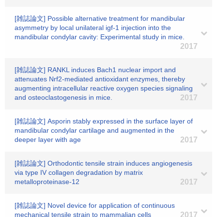
[雑誌論文] Possible alternative treatment for mandibular
asymmetry by local unilateral igf-1 injection into the
mandibular condylar cavity: Experimental study in mice.
2017
[雑誌論文] RANKL induces Bach1 nuclear import and
attenuates Nrf2-mediated antioxidant enzymes, thereby
augmenting intracellular reactive oxygen species signaling
and osteoclastogenesis in mice.
2017
[雑誌論文] Asporin stably expressed in the surface layer of
mandibular condylar cartilage and augmented in the
deeper layer with age
2017
[雑誌論文] Orthodontic tensile strain induces angiogenesis
via type IV collagen degradation by matrix
metalloproteinase-12
2017
[雑誌論文] Novel device for application of continuous
mechanical tensile strain to mammalian cells
2017