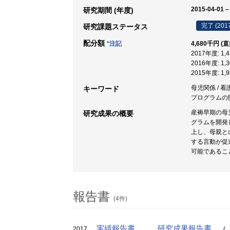
2015-04-01 –
研究期間 (年度)
完了 (201
研究課題ステータス
配分額
*注記
4,680千円 (
2017年度: 1
2016年度: 1
2015年度: 1
母児関係 / 看護
キーワード
プログラムの
産褥早期の母
研究成果の概要
グラムを開発
上し、母親と
する言動が促
可能であるこ
報告書
(4件)
実績報告書
研究成果報告書
2017
(