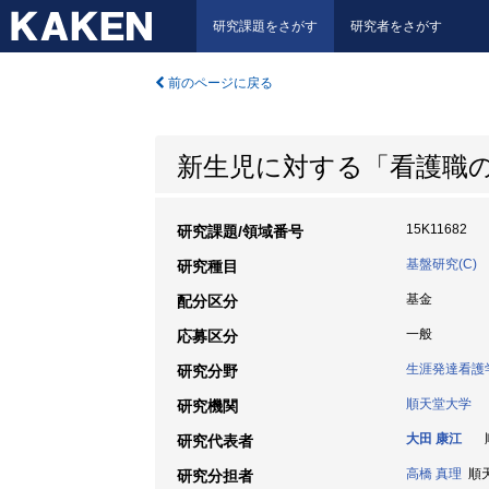
研究課題をさがす
研究者をさがす
前のページに戻る
新生児に対する「看護職
15K11682
研究課題/領域番号
基盤研究(C)
研究種目
基金
配分区分
一般
応募区分
生涯発達看護
研究分野
順天堂大学
研究機関
大田 康江
順
研究代表者
高橋 真理
順天
研究分担者