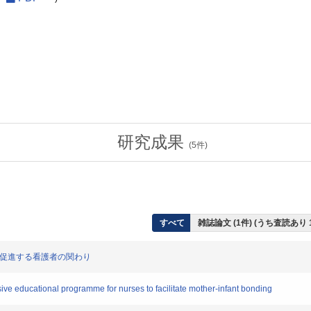
研究成果
(
5
件)
すべて
雑誌論文 (1件) (うち査読あり 
を促進する看護者の関わり
educational programme for nurses to facilitate mother-infant bonding