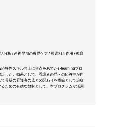
 / 会話分析 / 産褥早期の母児ケア / 母児相互作用 / 教育
スキル向上に焦点をあてたe-learningプロ
検証した。効果として、看護者の児への応答性が向
して母親の看護者の児との関わりを模範として追従
するための有効な教材として、本プログラムが活用