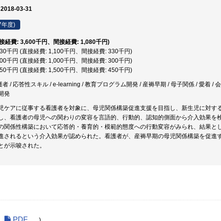
 2018-03-31
7年度)
直接経費: 3,600千円、間接経費: 1,080千円)
,430千円 (直接経費: 1,100千円、間接経費: 330千円)
,300千円 (直接経費: 1,000千円、間接経費: 300千円)
,950千円 (直接経費: 1,500千円、間接経費: 450千円)
者 / 応答性スキル / e-learning / 教育プログラム開発 / 産褥早期 / 母子関係 / 愛着
開発
児ケアに従事する看護者を対象に、母児関係構築促進支援を目指し、新生児に対する応答性
し、看護者の母児への関わりの変容を言語的、行動的、認知的側面から介入効果を
の関係性構築において応答的・養育的・模範的態度への行動変容がみられ、結果と
進されるという介入効果が認められた。看護者が、産褥早期の母児関係構築を促進
とが示唆された。
PDF
)