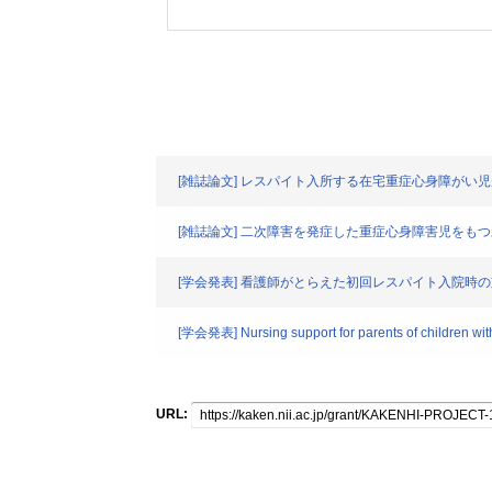
[雑誌論文] レスパイト入所する在宅重症心身障がい
[雑誌論文] 二次障害を発症した重症心身障害児をも
[学会発表] 看護師がとらえた初回レスパイト入院時
[学会発表] Nursing support for parents of children with
URL: