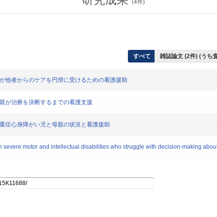
(
4
件)
すべて
雑誌論文 (2件) (う
児が他者からのケアを円滑に受けるための看護援助
つ親が治療を決断するまでの看護支援
の重症心身障がい児と母親の状況と看護援助
 severe motor and intellectual disabilities who struggle with decision-making abou