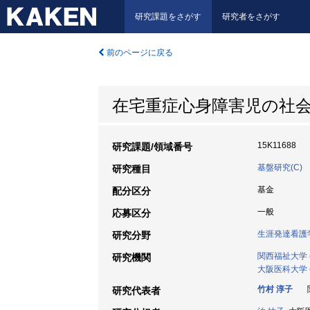
研究課題をさがす
研究者をさがす
前のページに戻る
在宅重症心身障害児の社
15K11688
研究課題/領域番号
基盤研究(C)
研究種目
基金
配分区分
一般
応募区分
生涯発達看護
研究分野
関西福祉大学
研究機関
大阪医科大学
竹村 淳子
関
研究代表者