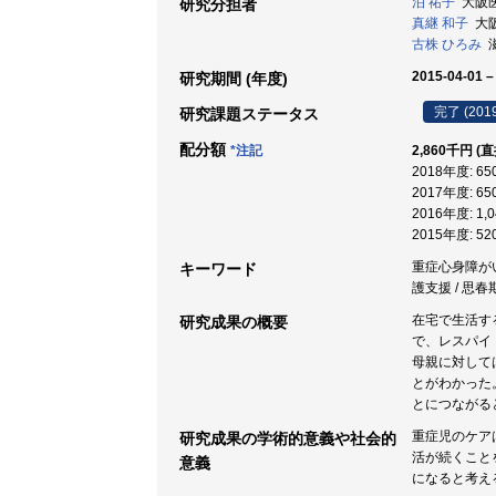
泊 祐子
大阪医科
研究分担者
真継 和子
大阪
古株 ひろみ
滋
2015-04-01 –
研究期間 (年度)
完了 (201
研究課題ステータス
配分額
*注記
2,860千円 (
2018年度: 6
2017年度: 6
2016年度: 1
2015年度: 5
重症心身障がい児
キーワード
護支援 / 思春期
在宅で生活す
研究成果の概要
で、レスパイ
母親に対して
とがわかった
とにつながる
重症児のケア
研究成果の学術的意義や社会的
活が続くこと
意義
になると考え