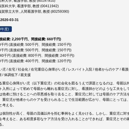
大学, 看護学部, 教授 (60197910)
医科大学, 看護学部, 教授 (00411942)
賀県立大学, 人間看護学部, 教授 (80259390)
 2020-03-31
9年度)
直接経費: 2,200千円、間接経費: 660千円)
50千円 (直接経費: 500千円、間接経費: 150千円)
50千円 (直接経費: 500千円、間接経費: 150千円)
,040千円 (直接経費: 800千円、間接経費: 240千円)
20千円 (直接経費: 400千円、間接経費: 120千円)
 / 在宅 / 社会化 / 在宅重症心身障がい児 / レスパイト入院 / 他者からのケア / 看護援助
 / 体調低下 / 親支援
る重症心身障がい児（以下重症児）の社会化を図るうえで課題となるのは、母親以
ト入所によって初めて母親から離れる重症児に対し、看護師がどのような工夫をし
は他者に預けることへの罪悪感を取り去ること、重症児に対しては母親のケア方法
。重症児が他者からのケアを受けられることで生活範囲が広がり、母親にとっては
と考える。
は個別性が高く、母親の流儀以外を拒む事例をよく見かける。しかし、重症児に対
を考えると、ある程度多彩なケア方法を受け入れることができれば、重症児とその
る。