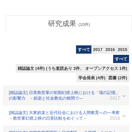
研究成果
(
10
件)
すべて
2017
2016
2015
すべて
雑誌論文 (4件) (うち査読あり 3件、 オープンアクセス 1件)
学会発表 (4件)
図書 (2件)
[雑誌論文] 日英救世軍の初期幻燈上映における「場の記憶」
の影響力 －娯楽と社会教化の狭間で―
2017
[雑誌論文] 大衆娯楽と近代社会における人間教育への一考察
－救世軍幻燈上映の日英比較をめぐって－
2016