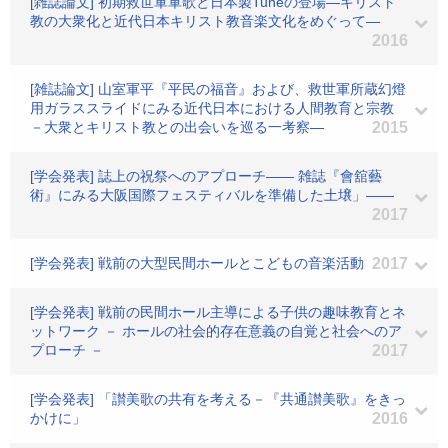
[雑誌論文] 初期救世軍軍歌と日本製Tuneの登場―キリスト
教の大衆化と近代日本キリスト教音楽文化をめぐって―
2016
[雑誌論文] 山室軍平『平民の福音』および、救世軍所蔵幻燈
用ガラススライドにみる近代日本における人間教育と宗教
－大衆とキリスト教との出会いを巡る一考察―
2015
[学会発表] 誌上の祝祭へのアプローチ―― 雑誌『會舘藝
術』にみる大阪国際フェスティバルを準備した土壌」――
2017
[学会発表] 戦前の大型民間ホールとこどもの音楽活動
2017
[学会発表] 戦前の民間ホール主導による子供の趣味教育とネ
ットワーク － ホールの社会的存在意義の自覚と社会へのア
プローチ －
2017
[学会発表] 「讃美歌の共有を考える－『共通讃美歌』をきっ
かけに」
2016