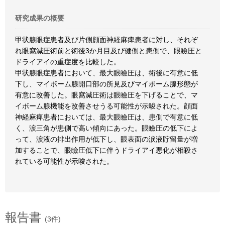
研究成果の概要
甲状腺眼症患者及び片側顔面神経麻痺患者に対し、それぞ
れ眼窩減圧術前と術後3か月目及び健側と患側で、眼瞼圧と
ドライアイの重症度を比較した。
甲状腺眼症患者において、最大眼瞼圧は、術後に有意に低
下し、マイボーム腺開口部の所見及びマイボーム腺形態が
有意に改善した。眼窩減圧術は眼瞼圧を下げることで、マ
イボーム腺機能を改善させうる可能性が示唆された。顔面
神経麻痺患者においては、最大眼瞼圧は、患側で有意に低
く、涙三角が患側で高い傾向にあった。眼瞼圧の低下によ
って、涙液の排出作用が低下し、眼表面の涙液貯留量が増
加することで、眼瞼圧低下に伴うドライアイ悪化が相殺さ
れている可能性が示唆された。
報告書
(3件)