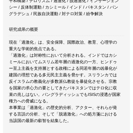
平和構築 / テロリズム / 過激化 / 脱過激化 / インサージェン
シー / 反体制運動 / カシミール / インド / パキスタン / バン
グラデシュ / 民族自決運動 / 対テロ対策 / 紛争解決
研究成果の概要
現在「過激化」は、安全保障、国際政治、教育、心理学の
重大な学術的焦点である。
「過激化」は対称性において分析される。インドではカシ
ミールにおいてムスリム若年層の過激化の一方、ヒンドゥ
ー至上主義を支持層とする政権による同若年層の凶暴化が
建国の理想である多元民主主義を脅かす。スリランカでは
反イスラムの教義化が多数派仏教徒を暴徒化させる。宗教
を国家の求心力の要としてきたパキスタンではテロ化に収
束の兆しはない。バングラディッシュでもISISの浸透が国家
権力への脅威になる。
本事業は「過激化」の歴史的分析、アクター、それらが発
する言説の分析、そして「脱過激化」への処方箋における
当該国の最新の叡智を結集した。