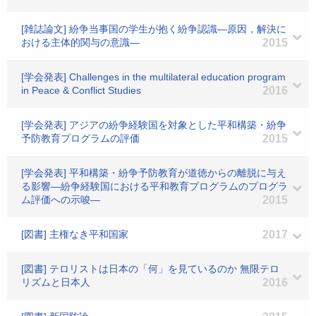
[雑誌論文] 紛争当事国の学生が抱く紛争認識―原因，解決に
おける主体的関与の意識―
2015
[学会発表] Challenges in the multilateral education program
in Peace & Conflict Studies
2016
[学会発表] アジアの紛争経験国を対象とした平和構築・紛争
予防教育プログラムの評価
2015
[学会発表] 平和構築・紛争予防教育が道徳からの離脱に与え
る影響―紛争経験国における平和教育プログラムのプログラ
ム評価への示唆―
2015
[図書] 主権なき平和国家
2017
[図書] テロリストは日本の「何」を見ているのか 無限テロ
リズムと日本人
2016