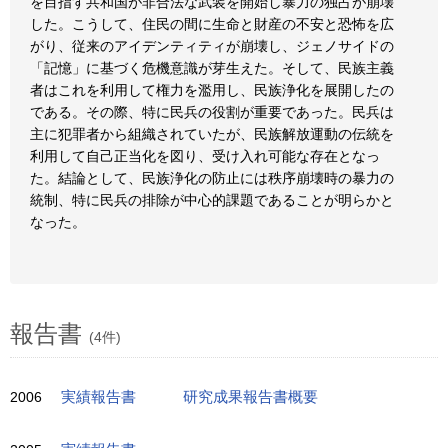
を目指す共和国が非合法な武装を開始し暴力の独占が崩壊
した。こうして、住民の間に生命と財産の不安と恐怖を広
がり、従来のアイデンティティが崩壊し、ジェノサイドの
「記憶」に基づく危機意識が芽生えた。そして、民族主義
者はこれを利用して権力を濫用し、民族浄化を展開したの
である。その際、特に民兵の役割が重要であった。民兵は
主に犯罪者から組織されていたが、民族解放運動の伝統を
利用して自己正当化を図り、受け入れ可能な存在となっ
た。結論として、民族浄化の防止には秩序崩壊時の暴力の
統制、特に民兵の排除が中心的課題であることが明らかと
なった。
報告書
(4件)
2006
実績報告書
研究成果報告書概要