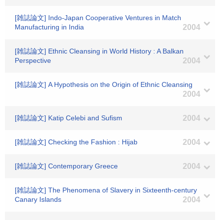
[雑誌論文] Indo-Japan Cooperative Ventures in Match
Manufacturing in India
2004
[雑誌論文] Ethnic Cleansing in World History : A Balkan
Perspective
2004
[雑誌論文] A Hypothesis on the Origin of Ethnic Cleansing
2004
[雑誌論文] Katip Celebi and Sufism
2004
[雑誌論文] Checking the Fashion : Hijab
2004
[雑誌論文] Contemporary Greece
2004
[雑誌論文] The Phenomena of Slavery in Sixteenth-century
Canary Islands
2004