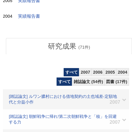
2005
実績報告書
2004
実績報告書
研究成果
(
71
件)
すべて
2007
2006
2005
2004
すべて
雑誌論文 (54件)
図書 (17件)
[雑誌論文] ルワン膿村における借地契約の土也域差-定額地
代と分益小作
2007
[雑誌論文] 朝鮮戦争に帰れ!第二次朝鮮戦争と「核」を回避
する力
2007