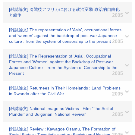
[雑誌論文] 冷戦後アフリカにおける政治変動-政治的自由化
と紛争
2005
[雑誌論文] The representation of 'Asia', occupational forces
and 'women' against the backdrop of post-war Japanese
culture : from the system of censorship to the present
2005
[雑誌論文] The Representation of 'Asia', Occupational
Forces and 'Women' against the Backdrop of Post-war
Japanese Culture : from the System of Censorship to the
Present
2005
[雑誌論文] Returnees in Their Homelands : Land Problems
in Rwanda after the Civil War
2005
[雑誌論文] National Image as Victims : Film 'The Soil of
Plunder' and Bulgarian 'National Revival'
2005
[雑誌論文] Review : Kawagoe Osamu, The Formation of
Social States : Twentieth-century Society and Nazism
2005