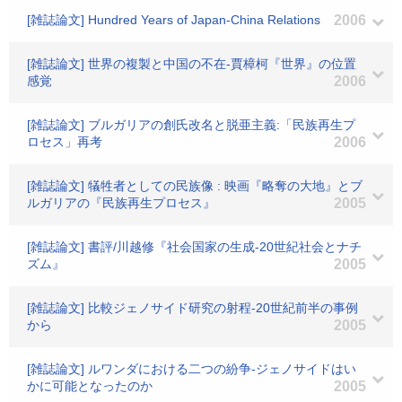
[雑誌論文] Hundred Years of Japan-China Relations
2006
[雑誌論文] 世界の複製と中国の不在-賈樟柯『世界』の位置
感覚
2006
[雑誌論文] ブルガリアの創氏改名と脱亜主義:「民族再生プ
ロセス」再考
2006
[雑誌論文] 犠牲者としての民族像 : 映画『略奪の大地』とブ
ルガリアの『民族再生プロセス』
2005
[雑誌論文] 書評/川越修『社会国家の生成-20世紀社会とナチ
ズム』
2005
[雑誌論文] 比較ジェノサイド研究の射程-20世紀前半の事例
から
2005
[雑誌論文] ルワンダにおける二つの紛争-ジェノサイドはい
かに可能となったのか
2005