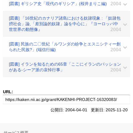
[図書] ギリシア史「現代のギリシア」(桜井まりこ編)
2004
[図書] 「16世紀のカナリア諸島における奴隷現象 : 「奴隷包
摂社会」論,「差別論的奴隷」論を中心に」『ヨーロッパ中
世世界の動態像』
2004
[図書] 民族の二〇世紀「ルワンダの紛争とエスニシティー創
られた民族?」(端信行編)
2004
[図書] イランを知るための65章「ここにイランのパッション
がある-シーア派の哀悼行事」
2004
URL:
公開日: 2004-04-01 更新日: 2025-11-20
サービス概要