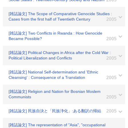
[雑誌論文] The Scope of Comparative Genocide Studies :
Cases from the first half of Twentieth Century
2005
[雑誌論文] Two Conflicts in Rwanda : How Genocide
Became Possible?
2005
[雑誌論文] Political Changes in Africa after the Cold War :
Political Liberalization and Conflicts
2005
[雑誌論文] National Self-determination and 'Ethnic
Cleansing' : Consequence of a Translation
2005
[雑誌論文] Religion and Nation for Bosnian Moslem
Communists
2005
[雑誌論文] 民族自決と「民族浄化」:ある翻訳の帰結
2005
[雑誌論文] The representation of "Asia", "occupational