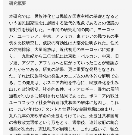
研究概要
本研究では、民族浄化とは民族が国家主権の基礎となると
いう国民国家理念に起因する近代的現象であるとの仮説の
有効性を検討した。三年間の研究期間の間に、ヨーロッ
パ、ユーラシア、中東、アフリカ、東アジアの幾つもの事
例を比較研究し、仮説の有効性は大部分証明された。住民
の強制排除、大量追放は、近代初期のヨーロッパに始ま
り、一九世紀から二〇世紀には東欧・バルカン、中東、旧
ソ連、アジア、アフリカへと広がっていったことが確認さ
れたからである。研究の結果、更に重要な発見もなされ
た。それは民族浄化の発生メカニズムの具体的な解明であ
る。この発見は、ボスニア内戦を中心に、民族浄化を生み
出した政治状況、社会的条件、イデオロギー、暴力の展開
過程がつぶさに解明された結果であった。ボスニア内戦は
ユーゴスラヴィ社会主義連邦共和国の解体に起因し、これ
は一九八○年代のデタントと世界的な金融危機に始まり、一
九八九年の東欧革命の余波をうけていた。余波は共和国毎
の複数政党選挙という形をとり、選挙後、連邦政府の統合
機能が失われ、憲法秩序が崩壊した。これに続いて、独立