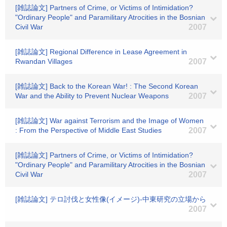
[雑誌論文] Partners of Crime, or Victims of Intimidation?
"Ordinary People" and Paramilitary Atrocities in the Bosnian
Civil War
2007
[雑誌論文] Regional Difference in Lease Agreement in
Rwandan Villages
2007
[雑誌論文] Back to the Korean War! : The Second Korean
War and the Ability to Prevent Nuclear Weapons
2007
[雑誌論文] War against Terrorism and the Image of Women
: From the Perspective of Middle East Studies
2007
[雑誌論文] Partners of Crime, or Victims of Intimidation?
"Ordinary People" and Paramilitary Atrocities in the Bosnian
Civil War
2007
[雑誌論文] テロ討伐と女性像(イメージ)-中東研究の立場から
2007