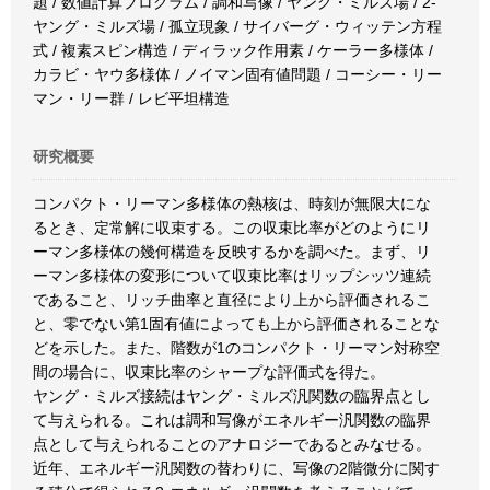
題 / 数値計算プログラム / 調和写像 / ヤング・ミルズ場 / 2-
ヤング・ミルズ場 / 孤立現象 / サイバーグ・ウィッテン方程
式 / 複素スピン構造 / ディラック作用素 / ケーラー多様体 /
カラビ・ヤウ多様体 / ノイマン固有値問題 / コーシー・リー
マン・リー群 / レビ平坦構造
研究概要
コンパクト・リーマン多様体の熱核は、時刻が無限大にな
るとき、定常解に収束する。この収束比率がどのようにリ
ーマン多様体の幾何構造を反映するかを調べた。まず、リ
ーマン多様体の変形について収束比率はリップシッツ連続
であること、リッチ曲率と直径により上から評価されるこ
と、零でない第1固有値によっても上から評価されることな
どを示した。また、階数が1のコンパクト・リーマン対称空
間の場合に、収束比率のシャープな評価式を得た。
ヤング・ミルズ接続はヤング・ミルズ汎関数の臨界点とし
て与えられる。これは調和写像がエネルギー汎関数の臨界
点として与えられることのアナロジーであるとみなせる。
近年、エネルギー汎関数の替わりに、写像の2階微分に関す