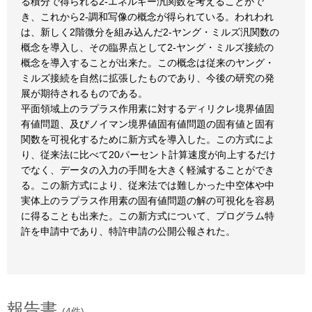
る積分で得られる2-エネルギー汎関数を考えることがで
き、これから2-調和写像の概念が得られている。われわれ
は、新しく2階微分を組み込んだ2-ヤング・ミルズ汎関数の
概念を導入し、その臨界点として2-ヤング・ミルズ接続の
概念を導入することが出来た。この概念は従来のヤング・
ミルズ接続を自然に拡張したものであり、今後の研究の発
展が期待されるものである。
平面領域上のラプラス作用素に対するディリクレ境界値固
有値問題、及びノイマン境界値固有値問題の固有値と固有
関数を可視化するために新方式を導入した。この方式によ
り、従来法に比べて20パーセント計算速度が向上するだけ
でなく、データの入力の手間を大きく軽減することができ
る。この新方式により、従来法では難しかった中空体や中
実体上のラプラス作用素の固有値問題の解の可視化を容易
に得ることも出来た。この新方式について、プログラム特
許を申請中であり、特許申請の公開公報された。
報告書
(4件)