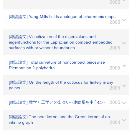
2005
[雑誌論文] Yang-Mills fields analogue of biharmonic maps
2005
[雑誌論文] Visualization of the eigenvalues and
eigenfunctions for the Laplacian on compact embedded
surfaces with or without boundaries
2005
[雑誌論文] Total curvature of noncompact piecewise
Riemannian 2-polyhedra
2005
[雑誌論文] On the length of the cutlocus for finitely many
points
2005
[雑誌論文] 数学と工学との出会い--連続系を中心に--
2005
[雑誌論文] The heat kernel and the Green kernel of an
infinite graph
2004