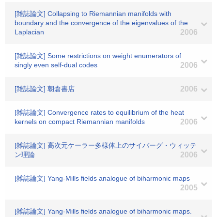
[雑誌論文] Collapsing to Riemannian manifolds with
boundary and the convergence of the eigenvalues of the
Laplacian
2006
[雑誌論文] Some restrictions on weight enumerators of
singly even self-dual codes
2006
[雑誌論文] 朝倉書店
2006
[雑誌論文] Convergence rates to equilibrium of the heat
kernels on compact Riemannian manifolds
2006
[雑誌論文] 高次元ケーラー多様体上のサイバーグ・ウィッテ
ン理論
2006
[雑誌論文] Yang-Mills fields analogue of biharmonic maps
2005
[雑誌論文] Yang-Mills fields analogue of biharmonic maps.