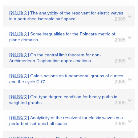
[雑誌論文] The analyticity of the resolvent for elastic waves
in a perturbed isotropic half space
2005
[雑誌論文] Some inequalities for the Poincare metric of
plane domains
2005
[雑誌論文] On the central limit theorem for non-
Archimedean Diophantine approximations
2005
[雑誌論文] Galois actions on fundamental groups of curves
and the cycle C-C'
2005
[雑誌論文] Ore-type degree condition for heavy paths in
weighted graphs
2005
[雑誌論文] Analyticity of the resolvent for elastic waves in a
perturbed isotropic half space
2005