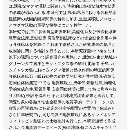
は,活発なマグマ活動に関連して時空的に多様な熱水性鉱床
の形成が認められる.本研究では,島弧環境における各種熱水
性鉱床の成因的因果関係の解明に加え,重金属移動プロセス
とマグマ活動の重要な役割について検討した.
本研究では,主に多金属型鉱脈鉱床,高硫化系及び低硫化系鉱
脈型金鉱床,黒鉱鉱床,斑岩型銅鉱床などの含金鉱化作用を伴
う各種鉱床を対象に,これまで蓄積された研究成果の整理と
成因論に関する検討を行うと共に,本研究課題の中核をなす
以下の課題について調査研究を実施した;北海道-東北地域の
グリーンタフ層序とテクトニクス場の解明,北海道-千島-カ
ムチャツカ弧におけるマグマ活動と熱水作用の時空的関係,
各鉱床産鉱石・脈石鉱物の鉱物学的研究と共生関係,硫黄安
定同位体比測定.中でも,地質環境,生成年代,鉱物組織,物理化
学的生成条件,変質作用,安定同位体等に関して特に焦点を絞
り,詳細な検討を進めた.また,現地地質調査結果と総合して,
調査対象の各熱水性含金鉱床の地質学的・テクトニクス的
背景の再評価,特に各鉱床の時空的配置の位置付けを試みた.
さらに本研究では,同じ島弧の地質環境にあるインドネシア-
フィリッピン島弧との比較検討も行った.本研究過程で作成
された金属資源データベース(極東地域,特にカムチャツカ半