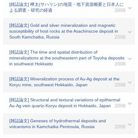
[雑誌論文] 樺太(サハリン)の地質・地下資源概要と日本人に
よる調査・研究の経過
2006
[雑誌論文] Gold and silver mineralization and magnetic
susceptibility of host rocks at the Asachinscoe deposit in
South Kamchatka, Russia
2006
[雑誌論文] The time and spatial distribution of
mineralizations at the southeastern part of Toyoha deposits
in southwest Hokkaido
2006
[雑誌論文] Mineralization process of Au-Ag deposit at the
Koryu mine, southwest Hokkaido, Japan
2006
[雑誌論文] Structural and textural variations of epithermal
Au-Ag vein quartz-Koryu deposit in Hokkaido, Japan
2006
[雑誌論文] Geneses of hydrothermal deposits and
volcanisms in Kamchatka Peninsula, Russia
2006