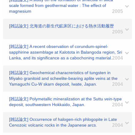
scale formed from geothermal water : The effect of
magnesium
2005
[雑誌論文] 北海道の新生代鉱床区における熱水活動履歴
2005
[雑誌論文] A recent observation of corundum-spinel-
sapphirine assemblage at Kalotota in Balangoda region, Sri
Lanka, and its significance as a cabochoning material.
2004
[雑誌論文] Geochemical characreristics of tungsten in
Miyako granitoid and scheelite-bearing aplite veins at the
Yamaguchi Cu-W skarn deposit, Iwate, Japan.
2004
[雑誌論文] Polymetallic mineralization at the Suttu vein-type
deposit, southwestern Hokkaido, Japan.
2004
[雑誌論文] Occurrence of halogen-rich phlogopite in Late
Cenozoic volcanic rocks in the Japanese arcs.
2004