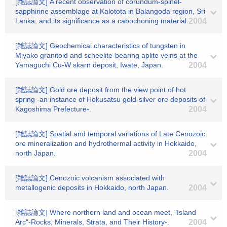
[雑誌論文] A recent observation of corundum-spinel-
sapphirine assemblage at Kalotota in Balangoda region, Sri
Lanka, and its significance as a cabochoning material.
2004
[雑誌論文] Geochemical characteristics of tungsten in
Miyako granitoid and scheelite-bearing aplite veins at the
Yamaguchi Cu-W skarn deposit, Iwate, Japan.
2004
[雑誌論文] Gold ore deposit from the view point of hot
spring -an instance of Hokusatsu gold-silver ore deposits of
Kagoshima Prefecture-.
2004
[雑誌論文] Spatial and temporal variations of Late Cenozoic
ore mineralization and hydrothermal activity in Hokkaido,
north Japan.
2004
[雑誌論文] Cenozoic volcanism associated with
metallogenic deposits in Hokkaido, north Japan.
2004
[雑誌論文] Where northern land and ocean meet, "Island
Arc"-Rocks, Minerals, Strata, and Their History-.
2004