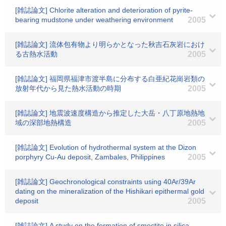
[雑誌論文] Chlorite alteration and deterioration of pyrite-
bearing mudstone under weathering environment
2005
[雑誌論文] 流体包有物より明らかとなった秋吉石灰岩におけ
る古熱水活動
2005
[雑誌論文] 福岡県福津市渡半島に分布する白亜紀花崗岩類の
放射年代から見た熱水活動の時期
2005
[雑誌論文] 地震波速度構造から推定した大岳・八丁原地熱地
域の深部地熱構造
2005
[雑誌論文] Evolution of hydrothermal system at the Dizon
porphyry Cu-Au deposit, Zambales, Philippines
2005
[雑誌論文] Geochronological constraints using 40Ar/39Ar
dating on the mineralization of the Hishikari epithermal gold
deposit
2005
[雑誌論文] A study on the formation of smectite in silica