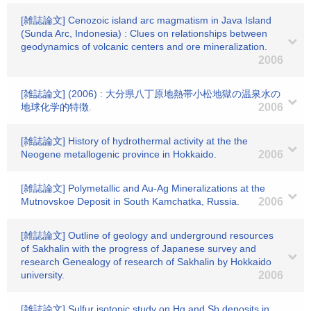
[雑誌論文] Cenozoic island arc magmatism in Java Island
(Sunda Arc, Indonesia) : Clues on relationships between
geodynamics of volcanic centers and ore mineralization.
2006
[雑誌論文] (2006) : 大分県八丁原地熱帯小松地獄の温泉水の
地球化学的特徴.
2006
[雑誌論文] History of hydrothermal activity at the the
Neogene metallogenic province in Hokkaido.
2006
[雑誌論文] Polymetallic and Au-Ag Mineralizations at the
Mutnovskoe Deposit in South Kamchatka, Russia.
2006
[雑誌論文] Outline of geology and underground resources
of Sakhalin with the progress of Japanese survey and
research Genealogy of research of Sakhalin by Hokkaido
university.
2006
[雑誌論文] Sulfur isotopic study on Hg and Sb deposits in