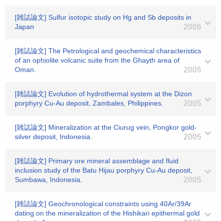
[雑誌論文] Sulfur isotopic study on Hg and Sb deposits in
Japan
2006
[雑誌論文] The Petrological and geochemical characteristics
of an ophiolite volcanic suite from the Ghayth area of
Oman.
2005
[雑誌論文] Evolution of hydrothermal system at the Dizon
porphyry Cu-Au deposit, Zambales, Philippines.
2005
[雑誌論文] Mineralization at the Ciurug vein, Pongkor gold-
silver deposit, Indonesia.
2005
[雑誌論文] Primary ore mineral assemblage and fluid
inclusion study of the Batu Hijau porphyry Cu-Au deposit,
Sumbawa, Indonesia.
2005
[雑誌論文] Geochronological constraints using 40Ar/39Ar
dating on the mineralization of the Hishikari epithermal gold