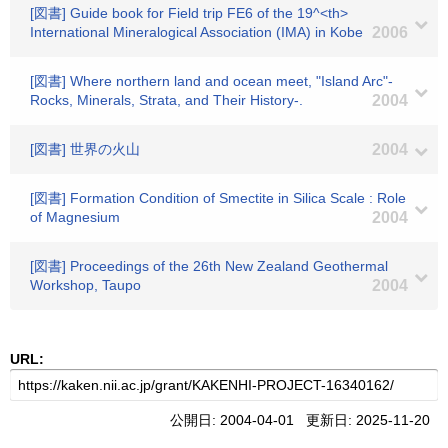
[図書] Guide book for Field trip FE6 of the 19^<th>
International Mineralogical Association (IMA) in Kobe
2006
[図書] Where northern land and ocean meet, "Island Arc"-
Rocks, Minerals, Strata, and Their History-.
2004
[図書] 世界の火山
2004
[図書] Formation Condition of Smectite in Silica Scale : Role
of Magnesium
2004
[図書] Proceedings of the 26th New Zealand Geothermal
Workshop, Taupo
2004
URL:
公開日: 2004-04-01 更新日: 2025-11-20