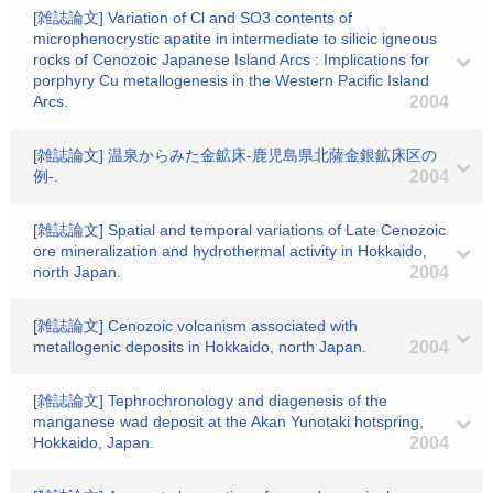
[雑誌論文] Variation of Cl and SO3 contents of
microphenocrystic apatite in intermediate to silicic igneous
rocks of Cenozoic Japanese Island Arcs : Implications for
porphyry Cu metallogenesis in the Western Pacific Island
Arcs.
2004
[雑誌論文] 温泉からみた金鉱床-鹿児島県北薩金銀鉱床区の
例-.
2004
[雑誌論文] Spatial and temporal variations of Late Cenozoic
ore mineralization and hydrothermal activity in Hokkaido,
north Japan.
2004
[雑誌論文] Cenozoic volcanism associated with
metallogenic deposits in Hokkaido, north Japan.
2004
[雑誌論文] Tephrochronology and diagenesis of the
manganese wad deposit at the Akan Yunotaki hotspring,
Hokkaido, Japan.
2004