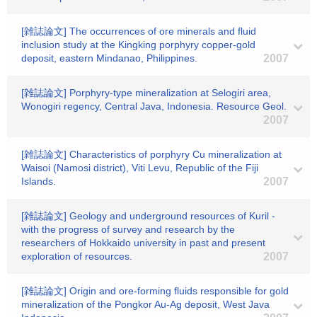
[雑誌論文] The occurrences of ore minerals and fluid
inclusion study at the Kingking porphyry copper-gold
deposit, eastern Mindanao, Philippines.
2007
[雑誌論文] Porphyry-type mineralization at Selogiri area,
Wonogiri regency, Central Java, Indonesia. Resource Geol.
2007
[雑誌論文] Characteristics of porphyry Cu mineralization at
Waisoi (Namosi district), Viti Levu, Republic of the Fiji
Islands.
2007
[雑誌論文] Geology and underground resources of Kuril -
with the progress of survey and research by the
researchers of Hokkaido university in past and present
exploration of resources.
2007
[雑誌論文] Origin and ore-forming fluids responsible for gold
mineralization of the Pongkor Au-Ag deposit, West Java