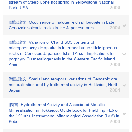
stream of Steep Cone hot spring in Yellowstone National
Park, USA.
2004
[雑誌論文] Occurrence of halogen-rich phlogopite in Late
Cenozoic volcanic rocks in the Japanese arcs
2004
[雑誌論文] Variation of Cl and SO3 contents of
microphenocrystic apatite in intermediate to silicic igneous
rocks of Cenozoic Japanese Island Arcs : Implications for
porphyry Cu metallogenesis in the Western Pacific Island
Arcs
2004
[雑誌論文] Spatial and temporal variations of Cenozoic ore
mineralization and hydrothermal activity in Hokkaido, North
Japan
2004
[図書] Hydrothermal Activity and Associated Metallic
Mineralization in Hokkaido. Guide book for Field trip FE6 of
the 19^<th> International Mineralogical Association (IMA) in
Kobe
2006