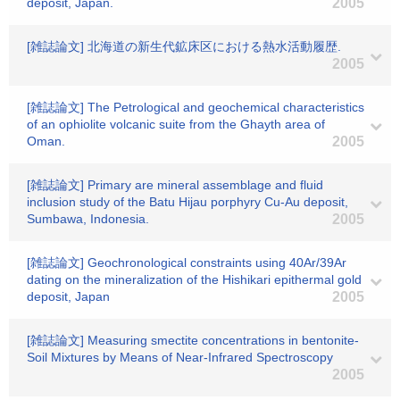
deposit, Japan.
2005
[雑誌論文] 北海道の新生代鉱床区における熱水活動履歴.
2005
[雑誌論文] The Petrological and geochemical characteristics
of an ophiolite volcanic suite from the Ghayth area of
Oman.
2005
[雑誌論文] Primary are mineral assemblage and fluid
inclusion study of the Batu Hijau porphyry Cu-Au deposit,
Sumbawa, Indonesia.
2005
[雑誌論文] Geochronological constraints using 40Ar/39Ar
dating on the mineralization of the Hishikari epithermal gold
deposit, Japan
2005
[雑誌論文] Measuring smectite concentrations in bentonite-
Soil Mixtures by Means of Near-Infrared Spectroscopy
2005