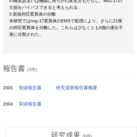
の構造あるいは機能に何らかの変化をもたらし、MIG-17の
欠損をバイパスできると考えられる。
3.新規抑圧変異体の分離
本研究ではmig-17変異体のEMSで処理により、さらに21株
の抑圧変異体を分離した。これらは少なくとも6個の遺伝子
座に分類された。
報告書
(3件)
2005
実績報告書
研究成果報告書概要
2004
実績報告書
研究成果
(
6
件)