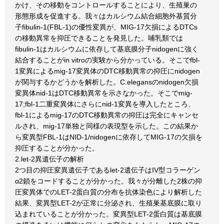
かけ、その移動をコントロールすることにより、生殖巣の
形態形成を促進する。我々はカルシウム結合細胞外基質分
子fibulin-1(FBL-1)の優性変異が、MIG-17欠損によるDTCs
の移動異常を抑圧できることを発見した。哺乳類では
fibulin-1はカルシウムに依存して基底膜分子nidogenに強く
結合することがin vitroの実験から分かっている。そこでfbl-
1変異によるmig-17変異体のDTC移動異常の抑圧にnidogen
が関与するかどうかを解析した。C.elegansのnidogen欠損
変異体nid-1はDTC移動異常を示さなかった。そこでmig-
17;fbl-1二重変異体にさらにnid-1変異を導入したところ、
fbl-1によるmig-17のDTC移動異常の抑圧は完全にキャンセ
ルされ、mig-17単独と同様の表現型を示した。この結果か
ら変異型FBL-1はNID-1/nidogenに依存してMIG-17の欠損を
抑圧することが分かった。
2.let-2異遺伝子の解析
2つ目の抑圧変異遺伝子であるlet-2遺伝子はIV型コラーゲン
α2鎖をコードすることが分かった。我々が分離した2株の抑
圧変異体でのLET-2蛋白質の分布を抗体染色により解析した
結果、変異型LET-2が正常に分泌され、生殖巣基底膜に取り
込まれていることが分かった。変異型LET-2蛋白質は基底膜