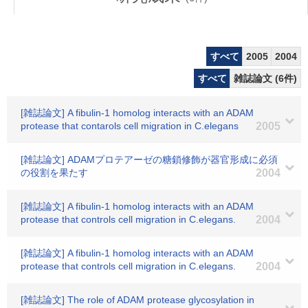
すべて
2005
2004
すべて
雑誌論文 (6件)
[雑誌論文] A fibulin-1 homolog interacts with an ADAM
protease that contarols cell migration in C.elegans
2005
[雑誌論文] ADAMプロテアーゼの糖鎖修飾が器官形成に必須
の役割を果たす
2004
[雑誌論文] A fibulin-1 homolog interacts with an ADAM
protease that controls cell migration in C.elegans.
2004
[雑誌論文] A fibulin-1 homolog interacts with an ADAM
protease that controls cell migration in C.elegans.
2004
[雑誌論文] The role of ADAM protease glycosylation in