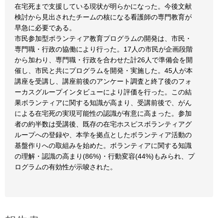
在宅死まで支援している現状が明らかになった。今後文献
検討から見出されたチームの核になる看護師の専門教育が
早急に必要である。
市民参加型ボランティア教育プログラムの開発は、市民・
専門職・行政の協働により行った。17人の市民が企画段階
から加わり、専門職・行政を合わせた計26人で準備会を開
催し、市民と共にプログラムを開発・実施した。45人が本
講座を受講し、講座前後のアンケート調査と終了後のフォ
ーカスグループインタビューにより評価を行った。この結
果ボランティアに関する知識が高まり、受講前後で、がん
による在宅死の実現可能性の認識が有意に高まった。参加
者の約半数は受講後、既存の在宅ホスピスボランティアグ
ループへの登録や、本学を拠点としたボランティア活動の
基盤作りへの取組みを始めた。ボランティアに関する知識
の理解・認識の高まり(86%)・行動変容(44%)もみられ、プ
ログラムの有効性が示唆された。