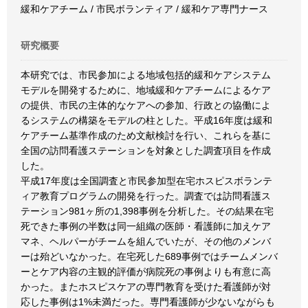
緩和ケアチーム / 市民ボランティア / 緩和ケア専門ナース
研究概要
本研究では、市民参加による地域包括的緩和ケアシステム
モデルを開発するために、地域緩和ケアチームによるケア
の提供、市民の主体的なケアへの参加、行政との協働によ
るシステムの構築をモデルの柱とした。平成16年度は緩和
ケアチーム基準作成のため文献検討を行い、これらを基に
全国の訪問看護ステーションを対象とした調査項目を作成
した。
平成17年度は全国調査と市民参加型在宅ホスピスボランテ
ィア教育プログラムの開発を行った。調査では訪問看護ス
テーション981ヶ所の1,398事例を分析した。その結果在宅
死できた事例の半数は同一組織の医師・看護師に加えケア
マネ、ヘルパーがチームを組んでいたが、その他のメンバ
ーは殆どいなかった。在宅死した689事例ではチームメンバ
ーとケア内容の主観的評価が病院死の事例よりも有意に高
かった。またホスピスケアの専門教育を受けた看護師が対
応した事例は1%未満だった。専門看護師が少ないながらも