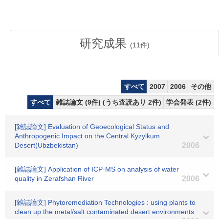
研究成果
(
11
件)
すべて
2007
2006
その他
すべて
雑誌論文 (9件) (うち査読あり 2件)
学会発表 (2件)
[雑誌論文] Evaluation of Geoecological Status and
Anthropogenic Impact on the Central Kyzylkum
Desert(Ubzbekistan)
2006
[雑誌論文] Application of ICP-MS on analysis of water
quality in Zerafshan River
2006
[雑誌論文] Phytoremediation Technologies : using plants to
clean up the metal/salt contaminated desert environments