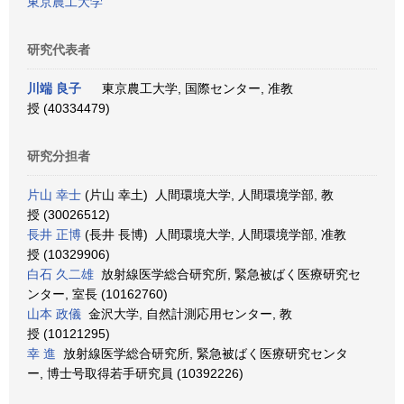
東京農工大学
研究代表者
川端 良子
東京農工大学, 国際センター, 准教
授 (40334479)
研究分担者
片山 幸士
(片山 幸土) 人間環境大学, 人間環境学部, 教
授 (30026512)
長井 正博
(長井 長博) 人間環境大学, 人間環境学部, 准教
授 (10329906)
白石 久二雄
放射線医学総合研究所, 緊急被ばく医療研究セ
ンター, 室長 (10162760)
山本 政儀
金沢大学, 自然計測応用センター, 教
授 (10121295)
幸 進
放射線医学総合研究所, 緊急被ばく医療研究センタ
ー, 博士号取得若手研究員 (10392226)