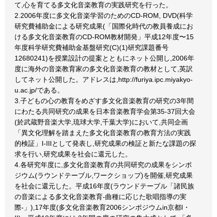
て,心を育てる多文化音楽教育の実践研究を行った。
2.2006年度に多文化音楽学習のためのCD-ROM, DVD(科学
研究費補助金による研究成果(「国際化時代の教員養成にお
ける多文化音楽教育のCD-ROM教材開発」平成12年度〜15
年度科学研究費補助金基盤研究(C)(1)研究課題番号
12680241)を授業設計の提案とともにネット公開し,2006年
度に海外の音楽教育家の多文化音楽教育の教材として,英訳
してネット公開した。アドレスは,http://furiya.ipc.miyakyo-
u.ac.jp/である。
3.子どもの心の教育をめざす多文化音楽教育の研究の3年間
にわたる共同研究の成果を日本音楽教育学会第35-37回大会
(於武蔵野音楽大学,琉球大学,千葉大学)において,共同企画
「異文化理解を踏まえた多文化音楽教育の教育方法の実践
的検証」I-IIIとして発表し,研究成果の検証と新たな課題の探
求を行い,研究成果を社会に還元した。
4.各研究年度に,多文化音楽教育の共同研究の成果をシンポ
ジウム(ラウンドテーブル,ワークショップ)を開催,研究成果
を社会に還元した。平成16年度(ラウンドテーブル「諸民族
の音楽による多文化音楽教育-曲種に応じた歌唱指導の実
際-」),17年度(多文化音楽教育2006シンポジウムin京都I・