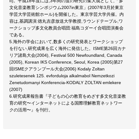
II)。平成18年度には,3年間の度の研究の集大成として,「多
文化音楽教育シンポジウム2007in東京」(2007年3月於東京
学芸大学芸術館ホール)を開催した。東京学芸大学共催。内
容は,基調講演:徳丸吉彦放送大学教授,ラウンドテーブル,ワ
ークショップ多文化教員合唱団:福島コダーイ合唱団演奏会
である。
5.海外の学会において,数多くの研究発表とワークショップ
を行ない,研究成果を広く海外に発信した。ISME第26回カナ
リア諸島大会(2004), Festival 500 Newfoundland, Canada
(2005), Korean IKS Conference, Seoul, Korea (2005)第27
回ISMEクアランプール大会(2006) Kodaly Zoltan
szuletesenek 125. evforduloja alkalmabol Nemzetkozi
Zenetudomanyi Konferencia-KODALY ZOLTAN emlekere
(2007)
6.研究成果報告書『子どもの心の教育をめざす多文化音楽教
育の研究〜インターネットによる国際理解教育ネットワー
クの活用〜』を刊行。