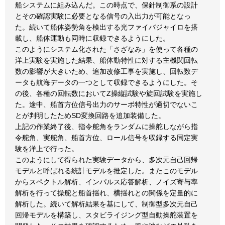
船システムに組み込んだ。この時点で、保針制御系の設計
とその確認実験に必要となる信号の入出力が可能となっ
た。続いて船体姿勢角を検出する光ファイバジャイロを搭
載し、船体運動も同時に収録できるようにした。
このようにシステム化された「さざなみ」を使って各種の
洋上実験を実施した結果、船体動特性に対する主機関回転
数の影響が大きいため、追加改修工事を実施し、回転数デ
ータも航海データの一つとして収録できるようにした。そ
の後、各種の回転数においてZ操縦試験や旋回試験を実施し
た。途中、船首方位信号出力のサーボ特性が適切でないこ
とが判明したためSD変換回路を追加装備した。
上記の作業終了後、指令舵角をランダムに操舵しながら指
令舵角、実舵角、船首方位、ロール信号を収録する同定実
験を洋上で行った。
このようにして得られた実験データから、多次元自己回帰
モデルと呼ばれる統計モデルを推定した。またこのモデル
からスペクトル解析、インパルス応答解析、ノイズ寄与率
解析を行って操舵と船首揺れ、横揺れとの関係を定量的に
解析した。続いて解析結果を基にして、制御型多次元自己
回帰モデルを構築し、スタビライジング型自動操舵装置を