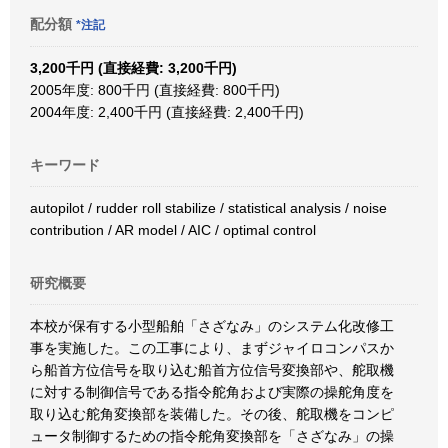
配分額
*注記
3,200千円 (直接経費: 3,200千円)
2005年度: 800千円 (直接経費: 800千円)
2004年度: 2,400千円 (直接経費: 2,400千円)
キーワード
autopilot / rudder roll stabilize / statistical analysis / noise
contribution / AR model / AIC / optimal control
研究概要
本校が保有する小型船舶「さざなみ」のシステム化改修工
事を実施した。この工事により、まずジャイロコンパスか
ら船首方位信号を取り込む船首方位信号変換部や、舵取機
に対する制御信号である指令舵角および実際の操舵角度を
取り込む舵角変換部を装備した。その後、舵取機をコンピ
ュータ制御するための指令舵角変換部を「さざなみ」の操