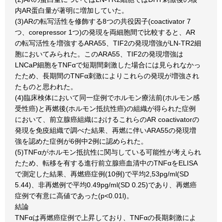
内AR蛋白量が著明に増加していた。
(3)ARの転写活性を修飾する8つの共役因子(coactivator 7
つ、corepressor 1つ)の発現を両細胞間で比較すると、AR
の転写活性を増強するARA55、TIF2の発現増強がLN-TR2細
胞においてみられた。このARA55、TIF2の発現増強は
LNCaP細胞をTNFαで短期間刺激した場合には見られなかっ
たため、長期間のTNFα刺激によりこれらの発現が増強され
たものと思われた。
(4)臨床検体において同一症例でホルモン療法前(ホルモン感
受性癌)と再燃後(ホルモン抵抗性癌)の組織が得られた症例
において、前立腺癌組織におけるこれらのAR coactivatorの
発現を免疫組織で調べた結果、再燃に伴いARA55の発現増
強を認めた症例が6例中2例に認められた。
(5)TNFαがホルモン抵抗性に関与している可能性が考えられ
たため、転移を有する進行前立腺癌血清中のTNFαをELISA
で測定した結果、再燃癌症例(10例)で平均2,53pg/ml(SD
5.44)、非再燃例で平均0.49pg/ml(SD 0.25)であり、再燃癌
症例で有意に高値であった(p<0.01l)。
結論
TNFαは再燃癌症例で上昇しており、TNFαの長期刺激によ