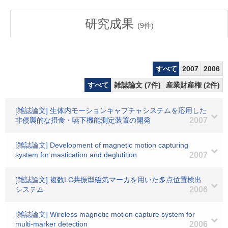
研究成果
(
9
件)
すべて
2007
2006
すべて
雑誌論文 (7件)
産業財産権 (2件)
[雑誌論文] 生体内モーションキャプチャシステムを応用した
非侵襲的な摂食・嚥下機能測定装置の開発
2007
[雑誌論文] Development of magnetic motion capturing
system for mastication and deglutition.
2007
[雑誌論文] 複数LC共振型磁気マーカを用いた多点位置検出
システム
2006
[雑誌論文] Wireless magnetic motion capture system for
multi-marker detection
2006