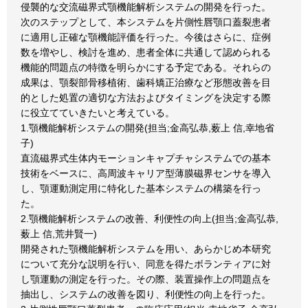
侵襲的な交流磁界式顎機能解析システムの開発を行った。
次のステップとして、本システムを片側性唇顎口蓋裂患者
に適用し正確な顎機能評価を行った。今後はさらに、症例
数を増やし、検討を進め、患者全体に共通して認められる
機能的問題点の特徴を明らかにする予定である。それらの
成果は、顎裂部骨移植術、歯科矯正治療など形態改善を目
的とした処置の適切な方法およびタイミングを決定する際
に役立てていきたいと考えている。
1.顎機能解析システムの開発(担当;金高弘恭,薮上 信,幸地省
子)
直流磁界式生体内モーションキャプチャシステムでの基本
技術をベースに、高周波キャリア型薄膜磁界センサを導入
し、顎運動測定用に特化した基本システムの構築を行っ
た。
2.顎機能解析システムの改善、利便性の向上(担当;金高弘恭,
薮上 信,荒井賢一)
開発された顎機能解析システムを用い、あらかじめ本研究
について充分な説明を行い、同意を得たボランティアに対
し顎運動の測定を行った。その際、装置操作上の問題点を
抽出し、システムの改善を図り、利便性の向上を行った。