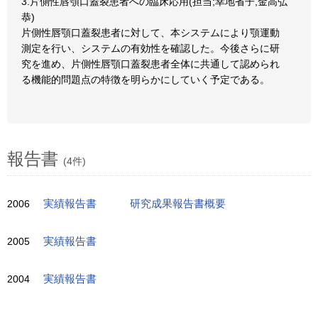
3.片側性唇顎口蓋裂患者への臨床応用(担当;幸地省子,金高弘
恭)
片側性唇顎口蓋裂患者に対して、本システムにより顎運動
測定を行い、システムの有効性を確認した。今後さらに研
究を進め、片側性唇顎口蓋裂患者全体に共通して認められ
る機能的問題点の特徴を明らかにしていく予定である。
報告書
(4件)
2006
実績報告書
研究成果報告書概要
2005
実績報告書
2004
実績報告書