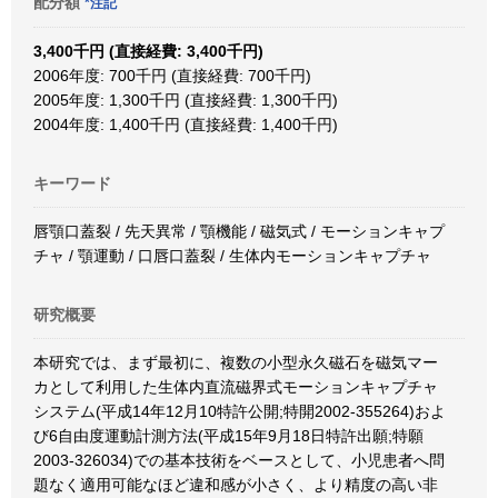
配分額
*注記
3,400千円 (直接経費: 3,400千円)
2006年度: 700千円 (直接経費: 700千円)
2005年度: 1,300千円 (直接経費: 1,300千円)
2004年度: 1,400千円 (直接経費: 1,400千円)
キーワード
唇顎口蓋裂 / 先天異常 / 顎機能 / 磁気式 / モーションキャプ
チャ / 顎運動 / 口唇口蓋裂 / 生体内モーションキャプチャ
研究概要
本研究では、まず最初に、複数の小型永久磁石を磁気マー
カとして利用した生体内直流磁界式モーションキャプチャ
システム(平成14年12月10特許公開;特開2002-355264)およ
び6自由度運動計測方法(平成15年9月18日特許出願;特願
2003-326034)での基本技術をベースとして、小児患者へ問
題なく適用可能なほど違和感が小さく、より精度の高い非