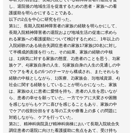
し、退院後の地域生活を促進するための患者・家族への看
護援助を明らかにすることである。
以下の2点を中心に研究を行った。
第1に、長期入院精神障害者の家族の経験を明らかにして、
長期入院精神障害者の退院および地域生活の促進に求めら
れる家族への看護援助について検討するために、1年以上の
入院経験のある統合失調症患者の家族17家族(20名)に対し
て半構成的面接を行った。その結果、家族の経験の中核
は、1)病気に対する家族の態度、2)患者のことを思う、3)家
族ケア、4)家族自身の人生、5)家族自身の人生の見通しの中
でケアを考えるの5つのテーマから構成され、またそれらを
経験の中核としながら、1)医療、2)家族会、3)地域資源、4)
社会に関する経験をしていることが明らかになった。家族
は、家族ゆえに患者に愛情を持ち、患者の人生を思いなが
ら、患者の幸せを願っていた。一方でケアに大変さや困難
を感じながらもケアに喜びを感じることもあり、家族の中
でケアの役割分担をする等の工夫や療養上の多くの問題に
対処しながら、ケアを行っていた。
第2に、精神科病院及び精神科病棟において長期入院統合失
調症患者の退院に向けた看護援助に焦点をあて、受け持ち