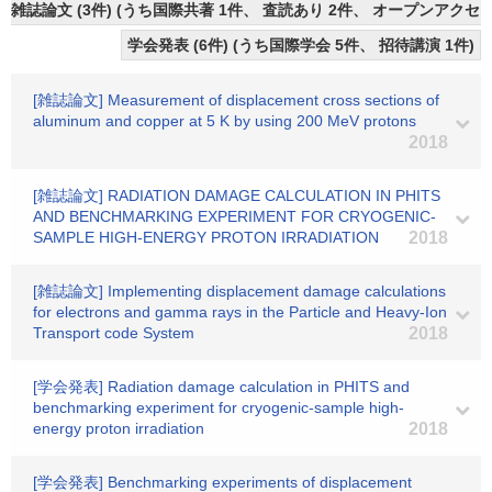
雑誌論文 (3件) (うち国際共著 1件、 査読あり 2件、 オープンアクセス
学会発表 (6件) (うち国際学会 5件、 招待講演 1件)
[雑誌論文] Measurement of displacement cross sections of
aluminum and copper at 5 K by using 200 MeV protons
2018
[雑誌論文] RADIATION DAMAGE CALCULATION IN PHITS
AND BENCHMARKING EXPERIMENT FOR CRYOGENIC-
SAMPLE HIGH-ENERGY PROTON IRRADIATION
2018
[雑誌論文] Implementing displacement damage calculations
for electrons and gamma rays in the Particle and Heavy-Ion
Transport code System
2018
[学会発表] Radiation damage calculation in PHITS and
benchmarking experiment for cryogenic-sample high-
energy proton irradiation
2018
[学会発表] Benchmarking experiments of displacement