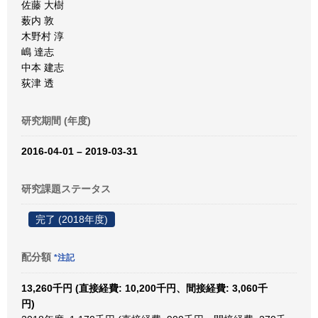
佐藤 大樹
薮内 敦
木野村 淳
嶋 達志
中本 建志
荻津 透
研究期間 (年度)
2016-04-01 – 2019-03-31
研究課題ステータス
完了 (2018年度)
配分額
*注記
13,260千円 (直接経費: 10,200千円、間接経費: 3,060千
円)