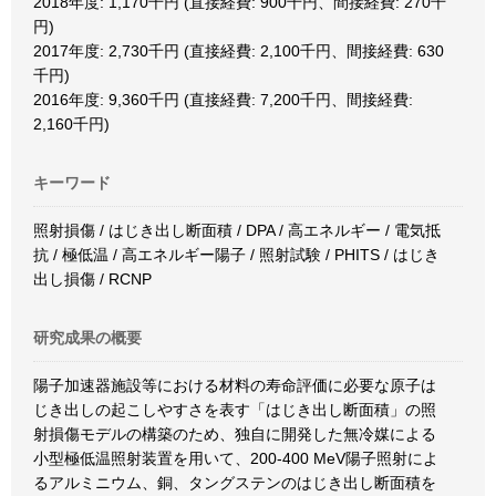
2018年度: 1,170千円 (直接経費: 900千円、間接経費: 270千
円)
2017年度: 2,730千円 (直接経費: 2,100千円、間接経費: 630
千円)
2016年度: 9,360千円 (直接経費: 7,200千円、間接経費:
2,160千円)
キーワード
照射損傷 / はじき出し断面積 / DPA / 高エネルギー / 電気抵
抗 / 極低温 / 高エネルギー陽子 / 照射試験 / PHITS / はじき
出し損傷 / RCNP
研究成果の概要
陽子加速器施設等における材料の寿命評価に必要な原子は
じき出しの起こしやすさを表す「はじき出し断面積」の照
射損傷モデルの構築のため、独自に開発した無冷媒による
小型極低温照射装置を用いて、200-400 MeV陽子照射によ
るアルミニウム、銅、タングステンのはじき出し断面積を