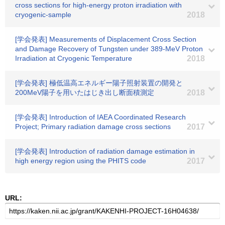
cross sections for high-energy proton irradiation with
cryogenic-sample
2018
[学会発表] Measurements of Displacement Cross Section
and Damage Recovery of Tungsten under 389-MeV Proton
Irradiation at Cryogenic Temperature
2018
[学会発表] 極低温高エネルギー陽子照射装置の開発と
200MeV陽子を用いたはじき出し断面積測定
2018
[学会発表] Introduction of IAEA Coordinated Research
Project; Primary radiation damage cross sections
2017
[学会発表] Introduction of radiation damage estimation in
high energy region using the PHITS code
2017
URL: