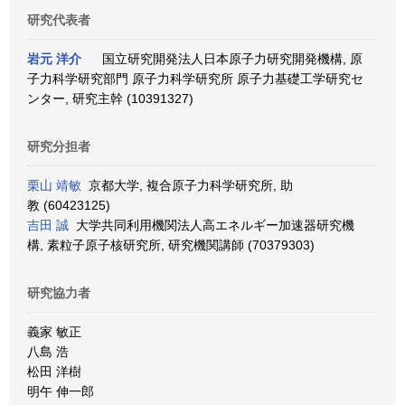
研究代表者
岩元 洋介
国立研究開発法人日本原子力研究開発機構, 原
子力科学研究部門 原子力科学研究所 原子力基礎工学研究セ
ンター, 研究主幹 (10391327)
研究分担者
栗山 靖敏
京都大学, 複合原子力科学研究所, 助
教 (60423125)
吉田 誠
大学共同利用機関法人高エネルギー加速器研究機
構, 素粒子原子核研究所, 研究機関講師 (70379303)
研究協力者
義家 敏正
八島 浩
松田 洋樹
明午 伸一郎