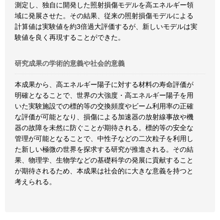
測定し、独自に開発した照射損傷モデルを高エネルギー領
域に発展させた。その結果、従来の照射損傷モデルによる
計算値は実験値を約3倍過大評価するが、新しいモデルは実
験値を良く再現することができた。
研究成果の学術的意義や社会的意義
本成果から、高エネルギー陽子に対する材料の寿命評価が
明確となることで、世界の大強度・高エネルギー陽子を用
いた実験施設での標的等の交換頻度やビーム利用率の正確
な評価が可能となり、損傷による加速器の放射線事故や機
器の故障を未然に防ぐことが期待される。標的等の安全な
管理が可能となることで、中性子などの二次粒子を利用し
た新しい極微の世界を探求する研究が推進される。その結
果、物理学、生物学などの基礎科学の発展に貢献すること
が期待されるため、本成果は社会的に大きな意義を持つと
考えられる。