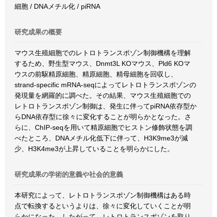
細胞 / DNAメチル化 / piRNA
研究成果の概要
マウス生殖細胞でのレトロトランスポゾン制御機構を理解
するため、野生型マウス、Dnmt3L KOマウス、Pld6 KOマ
ウスの前駆精原細胞、精原細胞、精母細胞を回収し、
strand-specific mRNA-seqによってレトロトランスポゾンの
発現量を網羅的に調べた。その結果、マウス生殖細胞での
レトロトランスポゾン制御は、発生に伴ってpiRNA依存型か
らDNA依存型に徐々に変化することが明らかとなった。さ
らに、ChIP-seqを用いて精原細胞でヒストン修飾状態を調
べたところ、DNAメチル化低下に伴って、H3K9me3が減
少、H3K4me3が上昇していることを明らかにした。
研究成果の学術的意義や社会的意義
本研究によって、レトロトランスポゾン制御機構はある時
点で転換するというよりは、徐々に変化していくことが明
らかになった。したがって、レトロトランスポゾンを取り