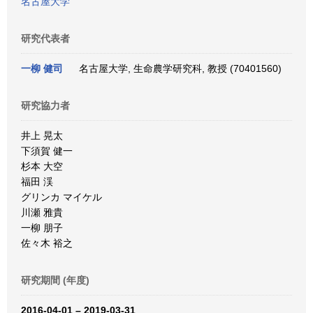
名古屋大学
研究代表者
一柳 健司
名古屋大学, 生命農学研究科, 教授 (70401560)
研究協力者
井上 晃太
下須賀 健一
杉本 大空
福田 渓
グリンカ マイケル
川瀬 雅貴
一柳 朋子
佐々木 裕之
研究期間 (年度)
2016-04-01 – 2019-03-31