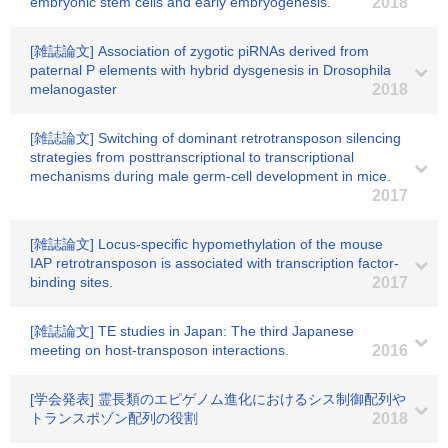
embryonic stem cells and early embryogenesis.
2018
[雑誌論文] Association of zygotic piRNAs derived from
paternal P elements with hybrid dysgenesis in Drosophila
melanogaster
2018
[雑誌論文] Switching of dominant retrotransposon silencing
strategies from posttranscriptional to transcriptional
mechanisms during male germ-cell development in mice.
2017
[雑誌論文] Locus-specific hypomethylation of the mouse
IAP retrotransposon is associated with transcription factor-
binding sites.
2017
[雑誌論文] TE studies in Japan: The third Japanese
meeting on host-transposon interactions.
2016
[学会発表] 霊長類のエピゲノム進化におけるシス制御配列や
トランスポゾン配列の役割
2018