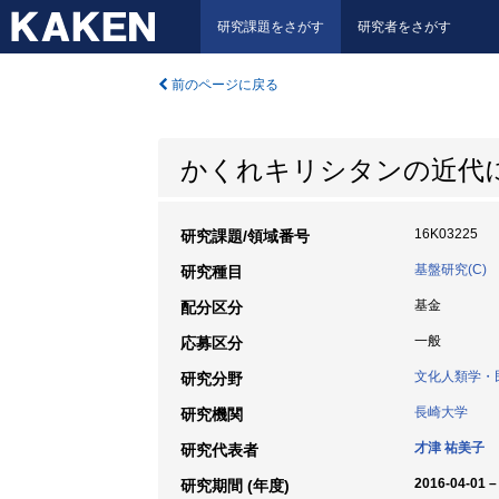
研究課題をさがす
研究者をさがす
前のページに戻る
かくれキリシタンの近代
16K03225
研究課題/領域番号
基盤研究(C)
研究種目
基金
配分区分
一般
応募区分
文化人類学・
研究分野
長崎大学
研究機関
才津 祐美子
研究代表者
2016-04-01 –
研究期間 (年度)