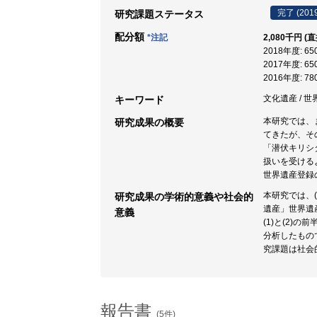
完了 (201
研究課題ステータス
配分額
*注記
2,080千円 (
2018年度: 6
2017年度: 6
2016年度: 7
文化遺産 / 世
キーワード
本研究では、
研究成果の概要
てきたが、そ
「潜伏キリシ
扱いを受ける
世界遺産登録
本研究では、
研究成果の学術的意義や社会的
遺産」世界遺
意義
(1)と(2
分析したもの
究課題は社会
報告書
(5件)