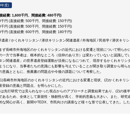
9年度)
直接経費: 1,600千円、間接経費: 480千円)
50千円 (直接経費: 500千円、間接経費: 150千円)
50千円 (直接経費: 500千円、間接経費: 150千円)
80千円 (直接経費: 600千円、間接経費: 180千円)
界遺産 / かくれキリシタン / 潜伏キリシタン関連遺産 / 外海地区 / 民俗学 / 潜伏キリ
まず長崎市外海地区のかくれキリシタンの近代における変遷と現状について明らか
の一方で当事者は、根本的なところ（信仰のあり方）は変わっていないと認識して
タン関連遺産」の世界遺産登録運動が活発になるにつれて、現存するかくれキリシ
ようになり、当事者たちの意識にも影響を与えていることが聞き取り調査から明ら
の意義とともに、推薦書の問題点や今後の課題について考察した。
(1)長崎市外海地区のかくれキリシタンの近代における変遷と現状、(2)かくれキリシ
産登録の意義と問題点、を明らかにした。
)の前半は先行研究では見られなかった視点からのアプローチと調査結果であり、(2)の
であるため、全体として新規性・独創性が高く、学術的意義も大きい。また、研究
的な関心が高く、新聞やTEDX、市民向けの講座など様々な形で公表してきた。し