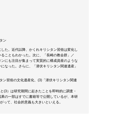
シタン
にした。近代以降、かくれキリシタン習俗は変化し
いることもわかった。次に、「長崎の教会群」／
タンにも注目が集まって実質的に構成資産のような
かになった。さらに、「潜伏キリシタン関連遺産」
タン習俗の文化遺産化、(3)「潜伏キリシタン関連
後半と(3）は研究期間に起きたことを即時的に調査・
成果の一部はすでに書籍等で公開しているが、本研
たがって、社会的意義も大きいといえる。