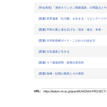
[学会発表] 「潜伏キリシタン関連遺産」の問題点と
[図書] 世界遺産「白川郷」を生きる－リビングヘリ
[図書] 平和の翼と波を広げる－現在・過去・未来－
[図書] 大学的長崎ガイド－こだわりの歩き方
[図書] 文化遺産と生きる
[図書] ４７都道府県・妖怪伝承百科
[図書] 長崎－記憶の風景とその表彰
URL: