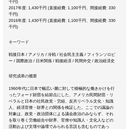
千円)
2017年度: 1,430千円 (直接経費: 1,100千円、間接経費: 330
千円)
2016年度: 1,430千円 (直接経費: 1,100千円、間接経費: 330
千円)
キーワード
戦後日本 / アメリカ / 冷戦 / 社会民主主義 / フィランソロピ
ー / 国際政治 / 日米関係 / 戦後経済 / 民間外交 / 政治経済史
研究成果の概要
1960年代に日本で幅広い層に対して積極的な働きかけを行
ったフォード財団を結節点にした、アメリカ民間財団・リ
ベラルと日本の社民政党・労組、反共リベラル文化・知識
人、経済官僚・財界との関係を検証した。ここでの議論の
対象は、政党・政治団体による議会政治のみならず、それ
を取り巻く労働組合や財界、官僚や知識人・文化人などの
活動および文壇や論壇でみられる言説も含むものであっ