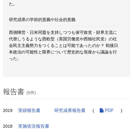
た。
研究成果の学術的意義や社会的意義
西側陣営・日米同盟を支持しつつも保守政党・財界主流に
代替しうるような西欧型（英国労働党や西独社民党）の社
会民主主義勢力をつくることは可能であったのか？ 戦後日
本政治の可能性と限界について歴史的な視座から議論を行
った。
報告書
(5件)
2019
実績報告書
研究成果報告書
(
PDF
)
2018
実施状況報告書