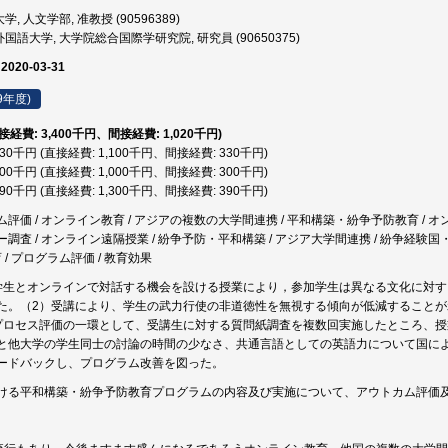
, 人文学部, 准教授 (90596389)
国語大学, 大学院総合国際学研究院, 研究員 (90650375)
 2020-03-31
9年度)
直接経費: 3,400千円、間接経費: 1,020千円)
,430千円 (直接経費: 1,100千円、間接経費: 330千円)
,300千円 (直接経費: 1,000千円、間接経費: 300千円)
,690千円 (直接経費: 1,300千円、間接経費: 390千円)
価 / オンライン教育 / アジアの複数の大学間連携 / 平和構築・紛争予防教育 / オンライ
調査 / オンライン遠隔授業 / 紛争予防・平和構築 / アジア大学間連携 / 紛争経験国
 / プログラム評価 / 教育効果
学生とオンラインで対話する機会を設ける授業により，参加学生は異なる文化に対
た。（2）受講により、学生の武力行使の非道徳性を無視する傾向が低減すること
プロセス評価の一環として、受講生に対する質問紙調査を複数回実施したところ、
と他大学の学生同士の討論の時間の少なさ、共通言語としての英語力について国に
ードバックし、プログラム改善を図った。
ける平和構築・紛争予防教育プログラムの内容及び実施について、アウトカム評価