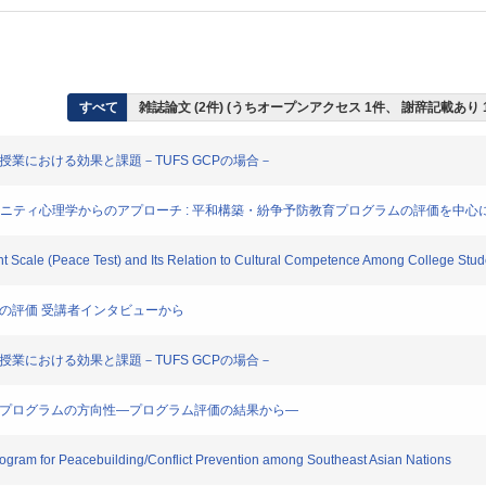
すべて
雑誌論文 (2件) (うちオープンアクセス 1件、 謝辞記載あり 
授業における効果と課題－TUFS GCPの場合－
es に対するコミュニティ心理学からのアプローチ : 平和構築・紛争予防教育プログラムの評価を中心
Scale (Peace Test) and Its Relation to Cultural Competence Among College Stude
育の評価 受講者インタビューから
授業における効果と課題－TUFS GCPの場合－
教育プログラムの方向性―プログラム評価の結果から―
gram for Peacebuilding/Conflict Prevention among Southeast Asian Nations