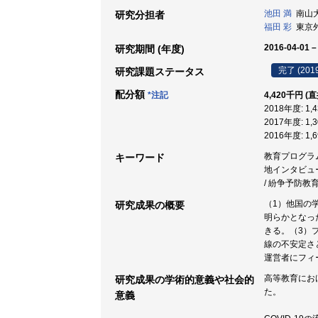
池田 満
南山大学
研究分担者
福田 彩
東京外
2016-04-01 –
研究期間 (年度)
完了 (201
研究課題ステータス
配分額
*注記
4,420千円 (
2018年度: 1
2017年度: 1
2016年度: 1
教育プログラム評
キーワード
地インタビュー
/ 紛争予防教育
（1）他国の
研究成果の概要
明らかとなっ
きる。（3）
線の不安定さ
運営者にフィ
高等教育にお
研究成果の学術的意義や社会的
た。
意義