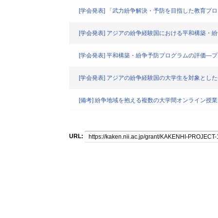
[学会発表] 「武力紛争解決・予防を目指した教育プ
[学会発表] アジアの紛争経験国における平和構築
[学会発表] 平和構築・紛争予防プログラムの評価―
[学会発表] アジアの紛争経験国の大学生を対象とし
[備考] 紛争地域を抱える複数の大学間オンライン授
URL: