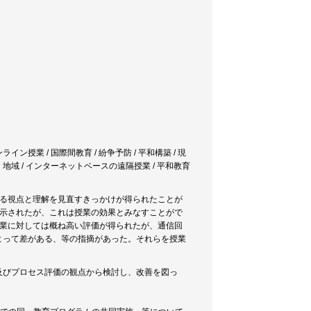
ン授業 / 国際間教育 / 紛争予防 / 平和構築 / 現
・地域 / インターネットベースの遠隔授業 / 平和教育
する視点と理解を見直すきっかけが得られたことが
が示されたが、これは授業の効果とみなすことがで
授業に対しては概ね高い評価が得られたが、通信回
よって差がある、等の指摘があった。それらを授業
及びプロセス評価の観点から検討し、改善を図っ