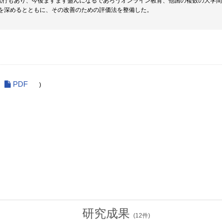
19の流行もあり、今後ますます盛んになるであろうオンライン教育、他国の複数の大
を深めるとともに、その改善のための評価法を整備した。
PDF
)
研究成果
(
12
件)