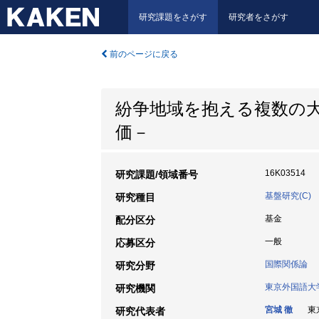
研究課題をさがす
研究者をさがす
前のページに戻る
紛争地域を抱える複数の
価－
16K03514
研究課題/領域番号
基盤研究(C)
研究種目
基金
配分区分
一般
応募区分
国際関係論
研究分野
東京外国語大
研究機関
宮城 徹
東京
研究代表者