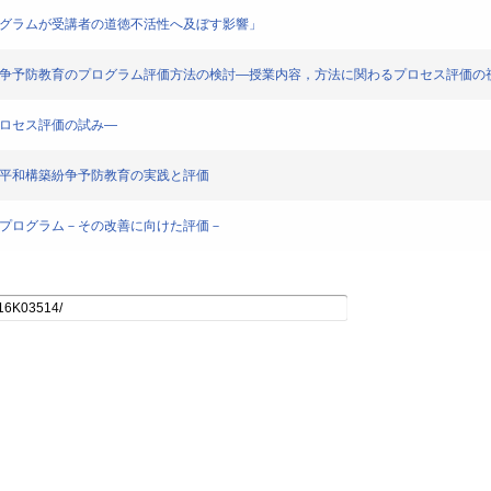
ログラムが受講者の道徳不活性へ及ぼす影響」
・紛争予防教育のプログラム評価方法の検討―授業内容，方法に関わるプロセス評価の
プロセス評価の試み―
た平和構築紛争予防教育の実践と評価
業プログラム－その改善に向けた評価－