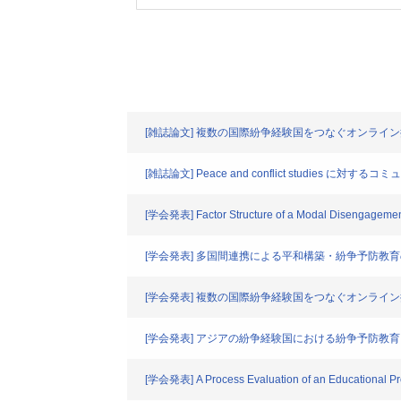
[雑誌論文] 複数の国際紛争経験国をつなぐオンライン
[雑誌論文] Peace and conflict studi
[学会発表] Factor Structure of a Modal Disengagement 
[学会発表] 多国間連携による平和構築・紛争予防教
[学会発表] 複数の国際紛争経験国をつなぐオンライン
[学会発表] アジアの紛争経験国における紛争予防
[学会発表] A Process Evaluation of an Educational Pro