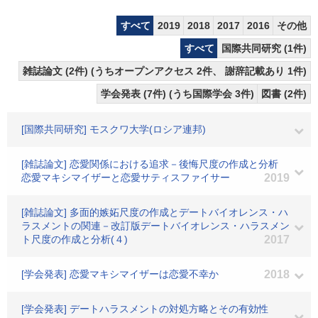
すべて
2019
2018
2017
2016
その他
すべて
国際共同研究 (1件)
雑誌論文 (2件) (うちオープンアクセス 2件、 謝辞記載あり 1件)
学会発表 (7件) (うち国際学会 3件)
図書 (2件)
[国際共同研究] モスクワ大学(ロシア連邦)
[雑誌論文] 恋愛関係における追求－後悔尺度の作成と分析
恋愛マキシマイザーと恋愛サティスファイサー
2019
[雑誌論文] 多面的嫉妬尺度の作成とデートバイオレンス・ハ
ラスメントの関連－改訂版デートバイオレンス・ハラスメン
ト尺度の作成と分析(４)
2017
[学会発表] 恋愛マキシマイザーは恋愛不幸か
2018
[学会発表] デートハラスメントの対処方略とその有効性