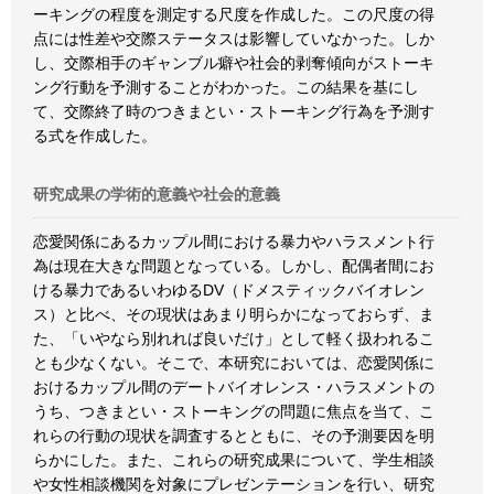
ーキングの程度を測定する尺度を作成した。この尺度の得
点には性差や交際ステータスは影響していなかった。しか
し、交際相手のギャンブル癖や社会的剥奪傾向がストーキ
ング行動を予測することがわかった。この結果を基にし
て、交際終了時のつきまとい・ストーキング行為を予測す
る式を作成した。
研究成果の学術的意義や社会的意義
恋愛関係にあるカップル間における暴力やハラスメント行
為は現在大きな問題となっている。しかし、配偶者間にお
ける暴力であるいわゆるDV（ドメスティックバイオレン
ス）と比べ、その現状はあまり明らかになっておらず、ま
た、「いやなら別れれば良いだけ」として軽く扱われるこ
とも少なくない。そこで、本研究においては、恋愛関係に
おけるカップル間のデートバイオレンス・ハラスメントの
うち、つきまとい・ストーキングの問題に焦点を当て、こ
れらの行動の現状を調査するとともに、その予測要因を明
らかにした。また、これらの研究成果について、学生相談
や女性相談機関を対象にプレゼンテーションを行い、研究