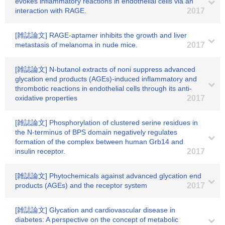
evokes inflammatory reactions in endothelial cells via an
interaction with RAGE.
2017
[雑誌論文] RAGE-aptamer inhibits the growth and liver
metastasis of melanoma in nude mice.
2017
[雑誌論文] N-butanol extracts of noni suppress advanced
glycation end products (AGEs)-induced inflammatory and
thrombotic reactions in endothelial cells through its anti-
oxidative properties
2017
[雑誌論文] Phosphorylation of clustered serine residues in
the N-terminus of BPS domain negatively regulates
formation of the complex between human Grb14 and
insulin receptor.
2017
[雑誌論文] Phytochemicals against advanced glycation end
products (AGEs) and the receptor system
2017
[雑誌論文] Glycation and cardiovascular disease in
diabetes: A perspective on the concept of metabolic