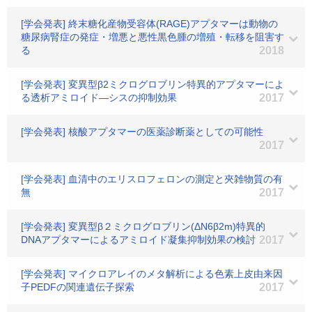
[学会発表] 終末糖化産物受容体(RAGE)アプタマーは動物の
糖尿病腎症の発症・増悪と悪性黒色腫の増殖・転移を阻害す
る
2018
[学会発表] 変異型β2ミクログロブリン特異的アプタマーによ
る透析アミロイド―シスの抑制効果
2017
[学会発表] 核酸アプタマーの医薬診断薬としての可能性
2017
[学会発表] 血清中のエリスロフェロンの測定と夾雑物質の有
無
2017
[学会発表] 変異型β２ミクログロブリン(ΔN6β2m)特異的
DNAアプタマーによるアミロイド凝集抑制効果の検討
2017
[学会発表] マイクロアレイのメタ解析による色素上皮由来因
子PEDFの関連遺伝子探索
2017