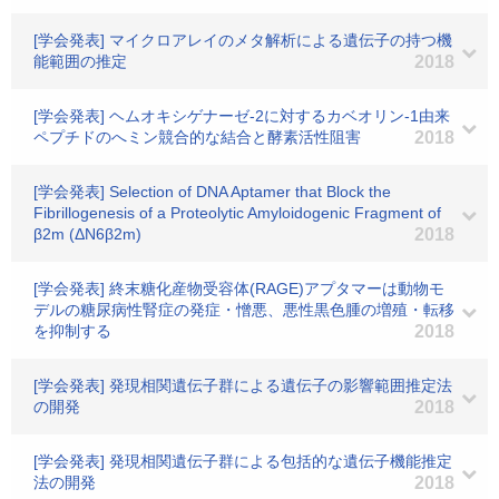
[学会発表] マイクロアレイのメタ解析による遺伝子の持つ機
能範囲の推定
2018
[学会発表] ヘムオキシゲナーゼ-2に対するカベオリン-1由来
ペプチドのへミン競合的な結合と酵素活性阻害
2018
[学会発表] Selection of DNA Aptamer that Block the
Fibrillogenesis of a Proteolytic Amyloidogenic Fragment of
β2m (ΔN6β2m)
2018
[学会発表] 終末糖化産物受容体(RAGE)アプタマーは動物モ
デルの糖尿病性腎症の発症・憎悪、悪性黒色腫の増殖・転移
を抑制する
2018
[学会発表] 発現相関遺伝子群による遺伝子の影響範囲推定法
の開発
2018
[学会発表] 発現相関遺伝子群による包括的な遺伝子機能推定
法の開発
2018