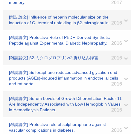
memory.
2017
[雑誌論文] Influence of heparin molecular size on the
induction of C- terminal unfolding in β2-microglobulin.
2016
[雑誌論文] Protective Role of PEDF-Derived Synthetic
Peptide against Experimental Diabetic Nephropathy.
2016
[雑誌論文] β2-ミクログロブリンの折り込み障害
2016
[雑誌論文] Sulforaphane reduces advanced glycation end
products (AGEs)-induced inflammation in endothelial cells
and rat aorta.
2016
[雑誌論文] Serum Levels of Growth Differentiation Factor 11
Are Independently Associated with Low Hemoglobin Values
in Hemodialysis Patients.
2016
[雑誌論文] Protective role of sulphoraphane against
vascular complications in diabetes.
2016