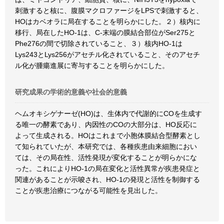
刺激すると核に、腹膜マクロファージをLPSで刺激すると、
HOはカベオラに局在することを明らかにした。２）核内に
移行、局在したHO-1は、C-末端の膜結合部位がSer275と
Phe276の間で切除されていること、３）核内HO-1は
Lys243とLys256がアセチル化されていること、そのアセチ
ル化が腫瘍進展に寄与することを明らかにした。
研究成果の学術的意義や社会的意義
ヘムオキシゲナーゼ(HO)は、生体内で代謝的にCOを生成す
る唯一の酵素であり、内因性のCOの大部分は、HO反応に
よって生成される。HOはこれまで小胞体膜結合型酵素とし
て知られていたが、本研究では、各種疾患由来細胞におい
ては、その局在性、活性発現が変化することが明らかにな
った。これによりHO-1の局在変化と活性異常が疾患発症と
関連があることが示唆され、HO-1の発現と活性を制御する
ことが疾患治療につながる可能性を見出した。