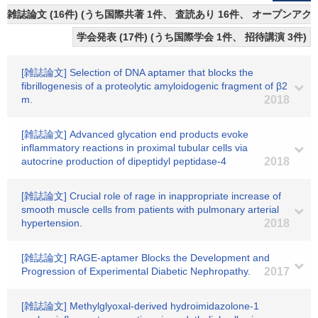
雑誌論文 (16件) (うち国際共著 1件、 査読あり 16件、 オープンアク
学会発表 (17件) (うち国際学会 1件、 招待講演 3件)
[雑誌論文] Selection of DNA aptamer that blocks the
fibrillogenesis of a proteolytic amyloidogenic fragment of β2
m.
2018
[雑誌論文] Advanced glycation end products evoke
inflammatory reactions in proximal tubular cells via
autocrine production of dipeptidyl peptidase-4
2018
[雑誌論文] Crucial role of rage in inappropriate increase of
smooth muscle cells from patients with pulmonary arterial
hypertension.
2018
[雑誌論文] RAGE-aptamer Blocks the Development and
Progression of Experimental Diabetic Nephropathy.
2017
[雑誌論文] Methylglyoxal-derived hydroimidazolone-1