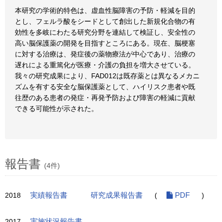
本研究の学術的特色は、虚血性脳障害の予防・軽減を目的
とし、フェルラ酸をシードとして創出した新規化合物の有
効性を多岐にわたる研究分野を連結して検証し、安全性の
高い脳保護薬の開発を目指すところにある。現在、脳梗塞
に対する治療は、発症後の薬物療法が中心であり、治療の
遅れによる重篤化が医療・介護の負担を増大させている。
我々の研究成果により、FAD012は既存薬とは異なるメカニ
ズムを有する安全な脳保護薬として、ハイリスク患者や既
往歴のある患者の発症・再発予防および障害の軽減に貢献
できる可能性が示された。
報告書
(4件)
2018
実績報告書
研究成果報告書
(
PDF
)
2017
実施状況報告書