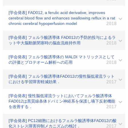
[学会発表] FAD012, a ferulic acid derivative, improves
cerebral blood flow and enhances swallowing reflux in a rat
chronic cerebral hypoperfusion model
2018
[学会発表] フェルラ酸誘導体 FAD012の予防的投与によるラ
ット中大脳動脈閉塞時の脳血流維持作用
2018
[学会発表] フェルラ酸誘導体の MALDI マトリックスとして
の評価とプロテオーム解析への応用
2018
[学会発表] フェルラ酸誘導体FAD012の慢性脳低灌流ラット
における学習障害軽減効果．
2017
[学会発表] 慢性脳低灌流ラットにおいてフェルラ酸誘導体
FAD012は黒質線条体ドパミン神経系を保護し嚥下反射機能
を改善する．
2017
[学会発表] PC12細胞におけるフェルラ酸誘導体FAD012の酸
化ストレス障害抑制メカニズムの検討．
2017