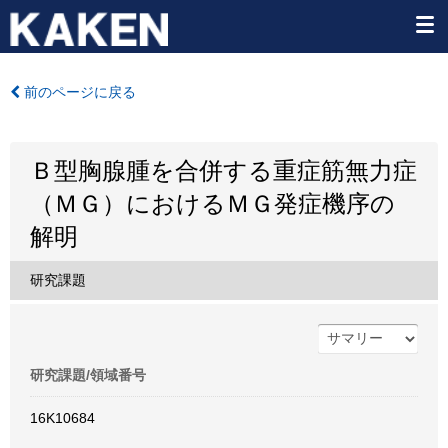
前のページに戻る
Ｂ型胸腺腫を合併する重症筋無力症
（ＭＧ）におけるＭＧ発症機序の
解明
研究課題
研究課題/領域番号
16K10684