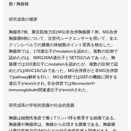
胞 / 胸腺種
研究成果の概要
胸腺癌7例、重症筋無力症(MG)非合併胸腺腫７例、MG合併
胸腺腫8例について、次世代シークエンサーを用いて、全エ
クソンレベルでの腫瘍の体細胞ポイント変異を検出した。
胸腺癌では、178遺伝子のmutationを認めた。複数の症例で
認めたのは、MIR1268A遺伝子とSETD2のみであった。胸
腺腫では103遺伝子にmutationを認めたが、複数の症例で認
めたのはMUC16のみであった。MG合併群がと非MG合併群
でpathway解析を行い、MG合併群ではGEFの機能に関する
遺伝子がenrichされ, 非合併群ではfibronectinや
immunoglobulin関連遺伝子がenrichされた。
研究成果の学術的意義や社会的意義
胸腺は細胞性免疫で働くTリンパ球を教育する組織である。
胸腺腫や胸腺癌は、胸腺から出現する腫瘍である。胸腺腫
は重症筋無力症(MG)などの自己免疫疾患と関連がある。今