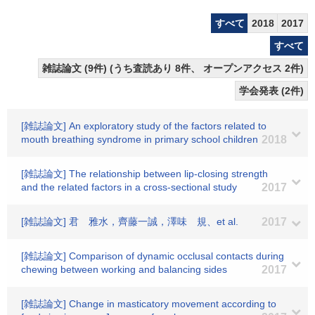
すべて
2018
2017
すべて
雑誌論文 (9件) (うち査読あり 8件、 オープンアクセス 2件)
学会発表 (2件)
[雑誌論文] An exploratory study of the factors related to
mouth breathing syndrome in primary school children
2018
[雑誌論文] The relationship between lip-closing strength
and the related factors in a cross-sectional study
2017
[雑誌論文] 君 雅水，齊藤一誠，澤味 規、et al.
2017
[雑誌論文] Comparison of dynamic occlusal contacts during
chewing between working and balancing sides
2017
[雑誌論文] Change in masticatory movement according to