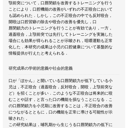
顎前突について，口唇閉鎖を改善するトレーニングを行う
ことにより，口腔機能の改善がいずれの不正咬合において
も認められた．しかし，この不正咬合の中でも反対咬合，
開咬は口腔習癖の除去や咬合の改善を優先し，口
唇閉鎖力のトレーニングを行うことが有効であり，一方，
過蓋咬合，上顎前突では先行してトレーニングを実施した
場合にも効果が得られることが示唆され，咀嚼運動も正常
化した．本研究の成果は小児の口腔健康について基盤的な
情報提供が行えたと考えられる．
研究成果の学術的意義や社会的意義
口が「ぽかん」と開いている口唇閉鎖力が低下している小
児は，不正咬合（過蓋咬合，反対咬合，開咬，上顎前突な
ど）を招くことが多い．このような不正咬合は将来的に咬
むことや話す，と言った口の機能を損なうことになる．こ
の口唇閉鎖力を小児期に改善することは，不正咬合の改善
につながるとともに，口の機能を正常に導ける可能性が示
唆された．
この研究結果は，哺乳期から生じうる口唇閉鎖力の低下に