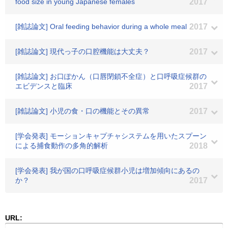
food size in young Japanese females
2017
[雑誌論文] Oral feeding behavior during a whole meal
2017
[雑誌論文] 現代っ子の口腔機能は大丈夫？
2017
[雑誌論文] お口ぽかん（口唇閉鎖不全症）と口呼吸症候群の
エビデンスと臨床
2017
[雑誌論文] 小児の食・口の機能とその異常
2017
[学会発表] モーションキャプチャシステムを用いたスプーン
による捕食動作の多角的解析
2018
[学会発表] 我が国の口呼吸症候群小児は増加傾向にあるの
か？
2017
URL: