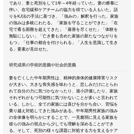
であり、妻と死別をして1年～4年経っていた。妻の療養に
伴い、在宅緩和ケアチームの協力を得ている人もいた。語
りをKJ法の手法に基づき、「強みの」解釈を行った。家族
の強みは多岐にわたる。「家族を守ることができた」「在
宅で看る困難を超えてきた」「最善を尽くせた」「体験を
無駄にしない」「亡き妻も含めた家族の新たなつながりを
もつ」「仕事の都合を付けられる」「人生を意識して生き
る」要素が見出せた。
研究成果の学術的意義や社会的意義
妻を亡くした中年期男性は、精神的身体的健康障害リスク
が大きい。大きな喪失感を味わうと、悲しみだけにとらわ
れて自分の力に気づかなかったり、過小評価したり、家族
それぞれがもつ可能性に気づかないことが多いと言われて
いる。しかし、全ての家族には喜びを分かち合い、苦悩を
乗り越え対処してきた強みがある。中年期男性家族の強み
の全体像を明らかにすることで、一見脆弱に見える家族を
彼らの強みの視点から少しでも理解を深めることができ
る。そして、死別の様々な課題に対処する力を支えるケア