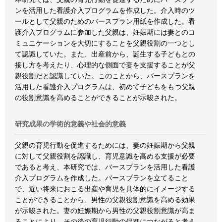
ンを活用した看護介入プログラムを作成した。介入時のツ
ールとして父親のためのバースプラン用紙を作成した。看
護介入プログラムに参加した父親は、妊娠期には妻とのコ
ミュニケーションを大切にすることを父親役割の一つとし
て認識していた。また、出産前から、誕生する子どもとの
接し方を考えたり、心理的な側面で妻を支援することが父
親役割だと認識していた。このことから、バースプランを
活用した看護介入プログラムは、初めて子どもをもつ父親
の役割意識を高めることができることが示唆された。
研究成果の学術的意義や社会的意義
父親の育児行動を促進するためには、妻の妊娠期から父親
に対して父親役割を認識し、育児意識を高める支援が必要
であると考え、本研究では、バースプランを活用した看護
介入プログラムを作成した。バースプランを立てること
で、近い将来におこる出産や育児を具体的にイメージする
ことができることから、男性の父親役割意識を高める効果
が示唆された。妻の妊娠期から男性の父親役割意識が高ま
ることにより、その後の育児行動の促進につながると考え