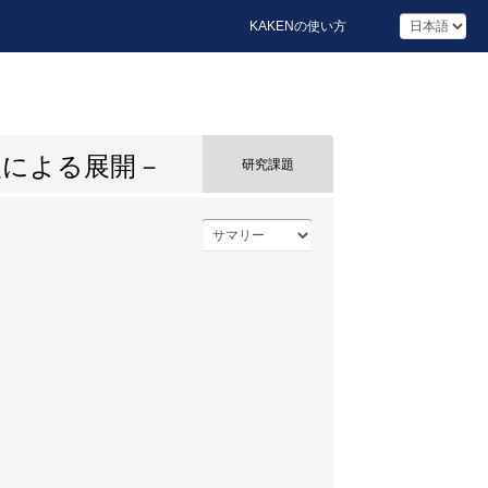
KAKENの使い方
援による展開－
研究課題