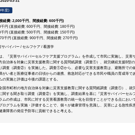
 2020-03-31
9年度)
直接経費: 2,000千円、間接経費: 600千円)
80千円 (直接経費: 600千円、間接経費: 180千円)
50千円 (直接経費: 500千円、間接経費: 150千円)
,170千円 (直接経費: 900千円、間接経費: 270千円)
害サバイバー / セルフケア / 看護学
は、『災害サバイバーセルフケア支援プログラム』を作成して市民に実施し、災害
方自治体を対象に災害支援教育に関する質問紙調査（調査①）、就労継続支援B型
り調査（調査②）を実施した。調査①②から、必要な災害支援教育は、避難所での
障がい者と医療従事者の日頃からの連携、救急対応ができる市民や職員の育成等で
ムの実施と評価は今後の課題とする。
全国市町村の地方自治体を対象に災害支援教育に関する質問紙調査（調査①）、就
に関する聞き取り調査（調査②）を実施し、調査結果を基に『災害サバイバーセル
ラムの作成は、市民に対する災害看護教育の統一化を目指すことができる点におい
プログラムを実施・評価することで、個々が健康管理を意識し、災害による急性疾
健康障害の発症予防等に貢献できると考える。