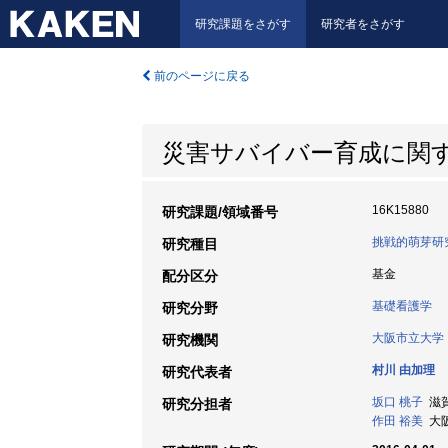
研究課題をさがす
研究者をさがす
前のページに戻る
災害サバイバー育成に関
16K15880
研究課題/領域番号
挑戦的萌芽研
研究種目
基金
配分区分
基礎看護学
研究分野
大阪市立大学
研究機関
村川 由加理
研究代表者
坂口 桃子
滋賀
研究分担者
作田 裕美
大阪