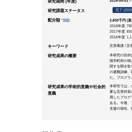
2016-04-01 –
研究期間 (年度)
完了 (201
研究課題ステータス
配分額
*注記
2,600千円 (
2018年度: 7
2017年度: 6
2016年度: 1
災害看護 / 災
キーワード
本研究の目的
研究成果の概要
国市町村の地
関する聞き取
の避難訓練、
た。プログラ
本研究では、
研究成果の学術的意義や社会的
要な災害対策
意義
用したプログ
ある。今後、
支援の強化、