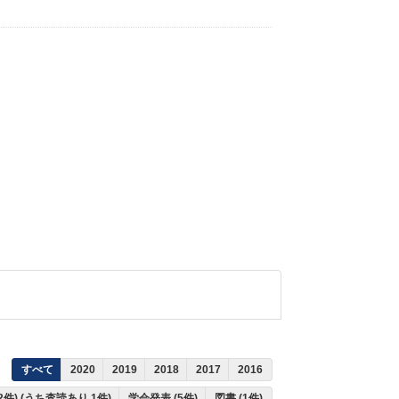
すべて
2020
2019
2018
2017
2016
2件) (うち査読あり 1件)
学会発表 (5件)
図書 (1件)