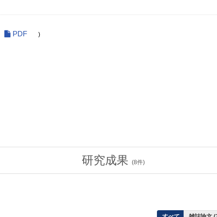
PDF
)
研究成果
(
8
件)
すべて
雑誌論文 (