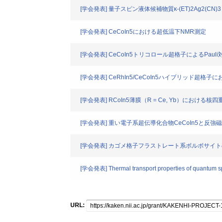
[学会発表] 量子スピン液体候補物質κ-(ET)2Ag2(CN
[学会発表] CeCoIn5における超低温下NMR測定
[学会発表] CeCoIn5トリコロール超格子によるPau
[学会発表] CeRhIn5/CeCoIn5ハイブリッド超
[学会発表] RCoIn5薄膜（R = Ce, Yb）における
[学会発表] 重い電子系超伝導化合物CeCoIn5と反強磁性化
[学会発表] カゴメ格子フラストレート系ボルボサイ
[学会発表] Thermal transport properties of quantum s
URL: