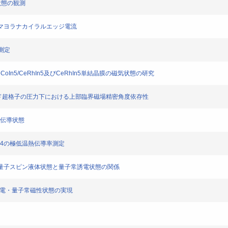
状態の観測
おけるマヨラナカイラルエッジ電流
送測定
oIn5/CeRhIn5及びCeRhIn5単結晶膜の磁気状態の研究
イブリッド超格子の圧力下における上部臨界磁場精密角度依存性
の超伝導状態
SCN)4の極低温熱伝導率測定
おける量子スピン液体状態と量子常誘電状態の関係
誘電・量子常磁性状態の実現