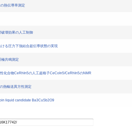
)3 の熱伝導率測定
li対破壊効果の人工制御
格子における圧力下強結合超伝導状態の実現
核四重極共鳴測定
合物CeRhIn5の人工超格子CeCoIn5/CeRhIn5のNMR
トの熱輸送異方性測定
pin liquid candidate Ba3CuSb2O9