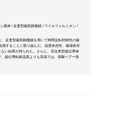
スピン液体 / 走査型磁気顕微鏡 / ワイルフェルミオン /
また、走査型磁気顕微鏡を用いて時間反転対称性の破
接観測することに取り組んだ。温度依存性、磁場依存
しない結果が得られた。さらに、非従来型超伝導体
たが、超伝導転移温度よりも高温では、前駆ペアー形