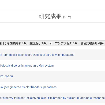
研究成果
(
52
件)
件) (うち国際共著 5件、 査読あり 9件、 オープンアクセス 6件、 謝辞記載あり 4件)
lphen oscillations of CeCoIn5 at ultra-low temperatures
lectric dipoles in an organic Mott system
Ba3CuSb2O9
ally engineered tricolor Kondo superlattices
 a heavy-fermion CeCoIn5 epitaxial film probed by nuclear quadrupole resonanc