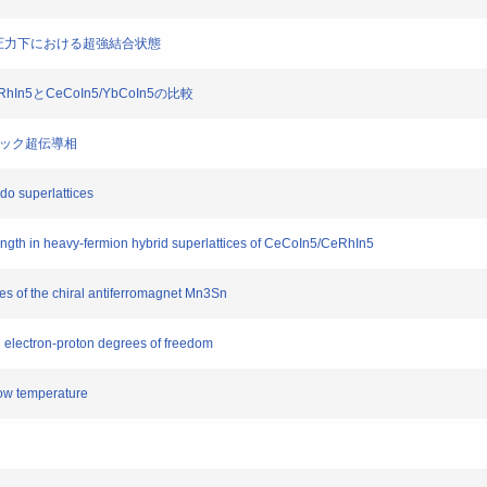
格子の圧力下における超強結合状態
In5とCeCoIn5/YbCoIn5の比較
チック超伝導相
do superlattices
th in heavy-fermion hybrid superlattices of CeCoIn5/CeRhIn5
 of the chiral antiferromagnet Mn3Sn
electron-proton degrees of freedom
ow temperature