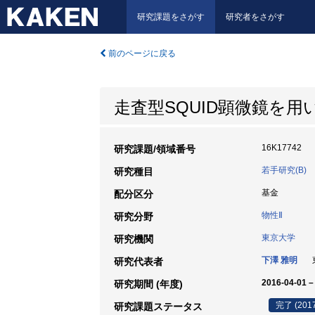
研究課題をさがす
研究者をさがす
前のページに戻る
走査型SQUID顕微鏡を
16K17742
研究課題/領域番号
若手研究(B)
研究種目
基金
配分区分
物性Ⅱ
研究分野
東京大学
研究機関
下澤 雅明
東
研究代表者
2016-04-01 –
研究期間 (年度)
完了 (201
研究課題ステータス