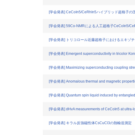
[学会発表] CeCoIn5/CeRhIn5ハイブリッド超
[学会発表] 59Co-NMRによる人工超格子CeCoIn5/CeRh
[学会発表] トリコロール近藤超格子におけるエキゾ
[学会発表] Emergent superconductivity in tricolor Kon
[学会発表] Maximizing superconducting coupling streng
[学会発表] Anomalous thermal and magnetic properties
[学会発表] Quantum spin liquid induced by entangled 
[学会発表] dHvA measurements of CeCoIn5 at ultra-l
[学会発表] キラル反強磁性体CsCuCl3の熱輸送測定