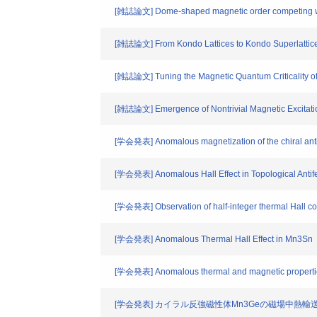
[雑誌論文] Dome-shaped magnetic order competing with
[雑誌論文] From Kondo Lattices to Kondo Superlattic
[雑誌論文] Tuning the Magnetic Quantum Criticality of
[雑誌論文] Emergence of Nontrivial Magnetic Excitation
[学会発表] Anomalous magnetization of the chiral an
[学会発表] Anomalous Hall Effect in Topological Antif
[学会発表] Observation of half-integer thermal Hall c
[学会発表] Anomalous Thermal Hall Effect in Mn3Sn
[学会発表] Anomalous thermal and magnetic properties
[学会発表] カイラル反強磁性体Mn3Geの磁場中熱輸