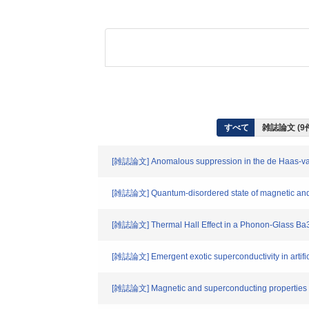
すべて
雑誌論文 (9
[雑誌論文] Anomalous suppression in the de Haas-van A
[雑誌論文] Quantum-disordered state of magnetic and e
[雑誌論文] Thermal Hall Effect in a Phonon-Glass 
[雑誌論文] Emergent exotic superconductivity in artifici
[雑誌論文] Magnetic and superconducting properties of