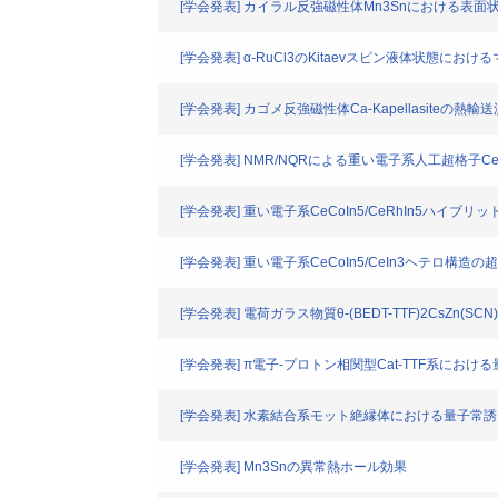
[学会発表] カイラル反強磁性体Mn3Snにおける表面
[学会発表] α-RuCl3のKitaevスピン液体状態に
[学会発表] カゴメ反強磁性体Ca-Kapellasiteの熱輸
[学会発表] NMR/NQRによる重い電子系人工超格子CeC
[学会発表] 重い電子系CeCoIn5/CeRhIn5ハ
[学会発表] 重い電子系CeCoIn5/CeIn3ヘテロ構造
[学会発表] 電荷ガラス物質θ-(BEDT-TTF)2CsZn(
[学会発表] π電子-プロトン相関型Cat-TTF系に
[学会発表] 水素結合系モット絶縁体における量子常
[学会発表] Mn3Snの異常熱ホール効果