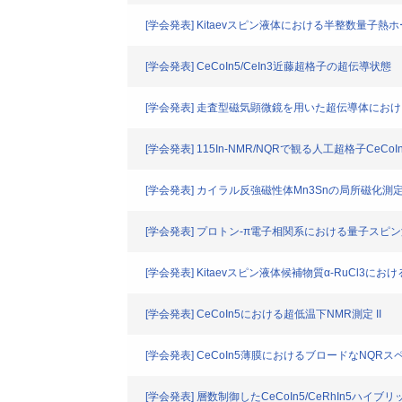
[学会発表] Kitaevスピン液体における半整数量子熱
[学会発表] CeCoIn5/CeIn3近藤超格子の超伝導状態
[学会発表] 走査型磁気顕微鏡を用いた超伝導体にお
[学会発表] 115In-NMR/NQRで観る人工超格子CeC
[学会発表] カイラル反強磁性体Mn3Snの局所磁化測
[学会発表] プロトン-π電子相関系における量子ス
[学会発表] Kitaevスピン液体候補物質α-RuCl3におけ
[学会発表] CeCoIn5における超低温下NMR測定 II
[学会発表] CeCoIn5薄膜におけるブロードなNQ
[学会発表] 層数制御したCeCoIn5/CeRhIn5ハ