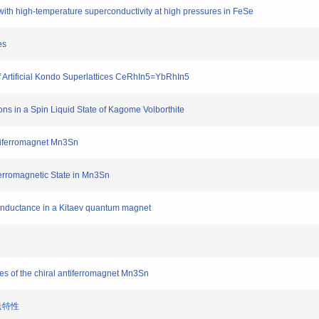
 high-temperature superconductivity at high pressures in FeSe
es
 Artificial Kondo Superlattices CeRhIn5=YbRhIn5
s in a Spin Liquid State of Kagome Volborthite
tiferromagnet Mn3Sn
erromagnetic State in Mn3Sn
onductance in a Kitaev quantum magnet
 of the chiral antiferromagnet Mn3Sn
送特性