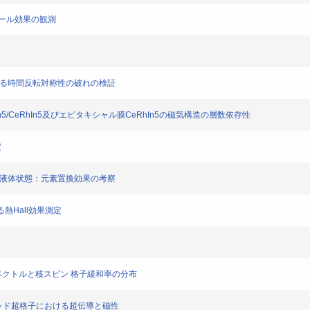
ホール効果の観測
ける時間反転対称性の破れの検証
oIn5/CeRhIn5及びエピタキシャル膜CeRhIn5の磁気構造の層数依存性
定
ピン液体状態：元素置換効果の考察
る熱Hall効果測定
Rスペクトルと核スピン 格子緩和率の分布
イブリッド超格子における超伝導と磁性