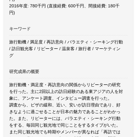
2016年度: 780千円 (直接経費: 600千円、間接経費: 180千
円)
キーワード
旅行動機 / 満足度 / 再訪意向 / バラエティ・シーキング行動
/ 訪日観光客 / リピーター / 温泉客 / 旅行者 / マーケティン
グ
研究成果の概要
旅行動機・満足度・再訪意向の関係からリピーターの研究
を行った。主に2回以上の訪日経験のある東アジアの人を対
象に、アンケート調査、インタビュー調査を行った。
調査から、ビザの緩和、近い、安いが訪日理由であり、好
きなように過ごせることが日本の魅力であることがわかっ
た。また、リピーターには、バラエティ・シーキング行動
をする、毎回同じ観光地で同じことをするタイプがいた。
また同じ観光地でも時期やメンバーが異なれば「再訪では