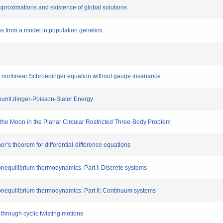
proximations and existence of global solutions
 from a model in population genetics
c nonlinear Schroedinger equation without gauge invariance
ouml;dinger-Poisson-Slater Energy
he Moon in the Planar Circular Restricted Three-Body Problem
s theorem for differential-difference equations
nequilibrium thermodynamics. Part I: Discrete systems
nequilibrium thermodynamics. Part II: Continuum systems
hrough cyclic twisting motions