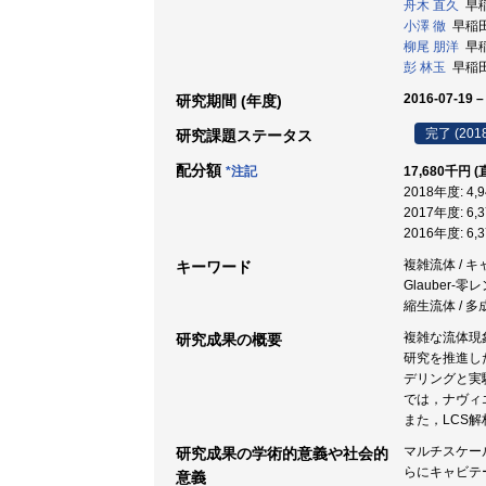
舟木 直久
早稲
小澤 徹
早稲田大
柳尾 朋洋
早稲
彭 林玉
早稲田大
2016-07-19 –
研究期間 (年度)
完了 (201
研究課題ステータス
配分額
*注記
17,680千円 
2018年度: 4
2017年度: 6
2016年度: 6
複雑流体 / キ
キーワード
Glauber-
縮生流体 / 多
複雑な流体現
研究成果の概要
研究を推進し
デリングと実
では，ナヴィ
また，LCS
マルチスケー
研究成果の学術的意義や社会的
らにキャビテ
意義