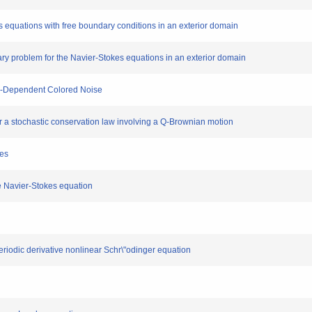
equations with free boundary conditions in an exterior domain
 problem for the Navier-Stokes equations in an exterior domain
n-Dependent Colored Noise
a stochastic conservation law involving a Q-Brownian motion
es
e Navier-Stokes equation
riodic derivative nonlinear Schr\"odinger equation