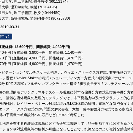
田大学, 理工学術院, 特任教授 (60112174)
学, 理工学術院, 教授 (70204196)
田大学, 理工学術院, 教授 (40444450)
学, 高等研究所, 講師(任期付) (90725780)
 2019-03-31
8年度)
(直接経費: 13,600千円、間接経費: 4,080千円)
,940千円 (直接経費: 3,800千円、間接経費: 1,140千円)
,370千円 (直接経費: 4,900千円、間接経費: 1,470千円)
,370千円 (直接経費: 4,900千円、間接経費: 1,470千円)
ャビテーション / マルチスケール構造 / ナヴィエ・ストークス方程式 / 非平衡熱力学 / 確率
零レンジ過程 / Navier-Stokes方程式 / シュレーディンガー方程式 / 複雑現象 / ナビエ
成分 KPZ 方程式 / マルチシンプレクティック構造 / 粗視化モデル / マルチスケール / 流
象の数理的モデリング，マルチスケール現象に関する偏微分方程式及び確率微分方
た．複雑な流体現象の数理的モデリングでは，非平衡熱力学系のラグランジュ的な
験的検討，レイリー・ベナール対流に現れるLCS構造の解明，確率的な気泡ダイナ
エ・ストークス方程式の2相問題の解の存在一意性，確率偏微分方程式である多成分K
解析の宇宙機の軌道設計への応用などについて考察した．
ル構造を有する複雑流体現象に関する研究に関連して，非平衡熱力学に関する新た
ーションや対流現象等の解析が可能となったことで，乱流などのより複雑な熱流体