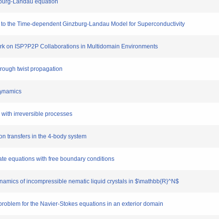
zburg-Landau equation
o the Time-dependent Ginzburg-Landau Model for Superconductivity
k on ISP?P2P Collaborations in Multidomain Environments
rough twist propagation
dynamics
with irreversible processes
transfers in the 4-body system
te equations with free boundary conditions
mics of incompressible nematic liquid crystals in $\mathbb{R}^N$
oblem for the Navier-Stokes equations in an exterior domain