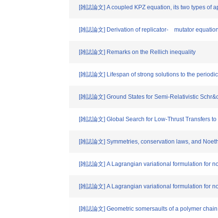
[雑誌論文] A coupled KPZ equation, its two types of ap
[雑誌論文] Derivation of replicator- mutator equations
[雑誌論文] Remarks on the Rellich inequality
[雑誌論文] Lifespan of strong solutions to the periodi
[雑誌論文] Ground States for Semi-Relativistic Schr&
[雑誌論文] Global Search for Low-Thrust Transfers to t
[雑誌論文] Symmetries, conservation laws, and Noether’
[雑誌論文] A Lagrangian variational formulation for no
[雑誌論文] A Lagrangian variational formulation for no
[雑誌論文] Geometric somersaults of a polymer chain t