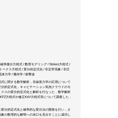
微分方程式 / 数理モデリング / Stokes方程式 /
・ストークス方程式 / 変分的定式化 / 非定常現象 / 非圧
体力学 / 幾何学 / 衝撃波
程式に関する数学解析，非線形力学の応用について
変分的定式化，キャビテーション気泡クラウドのモ
ミクスの変分的定式化と解析を行なった．数学解析
PZ方程式や修正KdV方程式等について調査した．
な変分的定式化と確率的な変分法の開発を行い，さ
現象の数理的な解明への糸口を見出すことに成功し