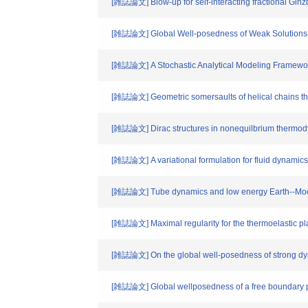
[雑誌論文] Blow-up for self-interacting fractional Gin
[雑誌論文] Global Well-posedness of Weak Solutions t
[雑誌論文] A Stochastic Analytical Modeling Framewor
[雑誌論文] Geometric somersaults of helical chains th
[雑誌論文] Dirac structures in nonequilbrium thermo
[雑誌論文] A variational formulation for fluid dynamics 
[雑誌論文] Tube dynamics and low energy Earth--Moon 
[雑誌論文] Maximal regularity for the thermoelastic pla
[雑誌論文] On the global well-posedness of strong dyna
[雑誌論文] Global wellposedness of a free boundary pr