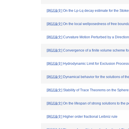
[雑誌論文] On the Lp-Lq decay estimate for the Stokes 
[雑誌論文] On the local wellposedness of free boundary
[雑誌論文] Curvature Motion Perturbed by a Directio
[雑誌論文] Convergence of a finite volume scheme for 
[雑誌論文] Hydrodynamic Limit for Exclusion Process
[雑誌論文] Dynamical behavior for the solutions of th
[雑誌論文] Stability of Trace Theorems on the Sphere
[雑誌論文] On the lifespan of strong solutions to the pe
[雑誌論文] Higher order fractional Leibniz rule