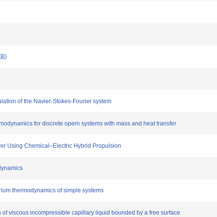
米国)
ation of the Navier-Stokes-Fourier system
modynamics for discrete opern systems with mass and heat transfer
r Using Chemical–Electric Hybrid Propulsion
dynamics
brium thermodynamics of simple systems
 viscous incompressible capillary liquid bounded by a free surface