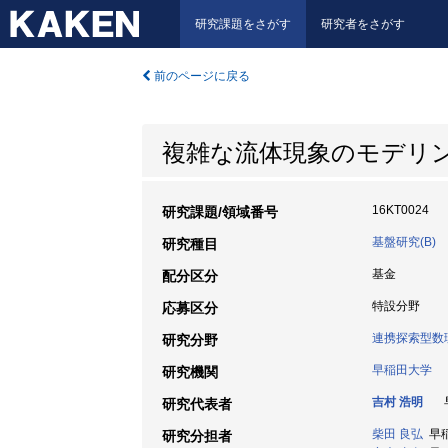
研究課題をさがす
研究者をさがす
前のページに戻る
複雑な流体現象のモデリ
16KT0024
研究課題/領域番号
基盤研究(B)
研究種目
基金
配分区分
特設分野
応募区分
連携探索型数
研究分野
早稲田大学
研究機関
吉村 浩明
早
研究代表者
柴田 良弘
早稲
研究分担者