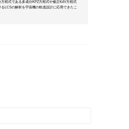
程式である多成分KPZ方程式や修正KdV方程式
るLCSの解析を宇宙機の軌道設計に応用できたこ