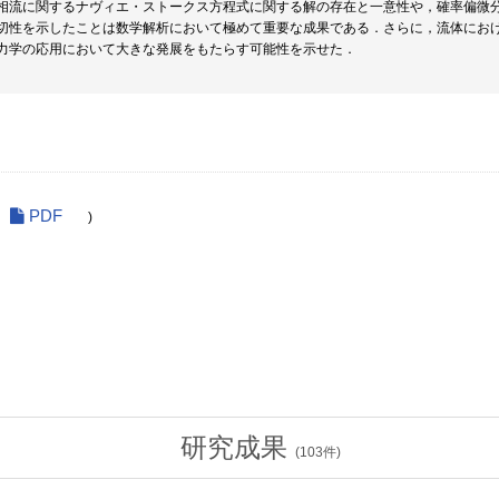
相流に関するナヴィエ・ストークス方程式に関する解の存在と一意性や，確率偏微分方
切性を示したことは数学解析において極めて重要な成果である．さらに，流体におけ
力学の応用において大きな発展をもたらす可能性を示せた．
PDF
)
研究成果
(
103
件)