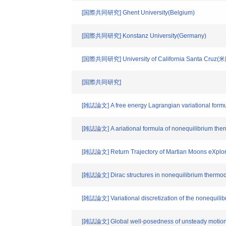
[国際共同研究] Ghent University(Belgium)
[国際共同研究] Konstanz University(Germany)
[国際共同研究] University of California Santa Cruz(
[国際共同研究]
[雑誌論文] A free energy Lagrangian variational formul
[雑誌論文] A ariational formula of nonequilibrium ther
[雑誌論文] Return Trajectory of Martian Moons eXplore
[雑誌論文] Dirac structures in nonequilibrium thermo
[雑誌論文] Variational discretization of the nonequili
[雑誌論文] Global well-posedness of unsteady motion of