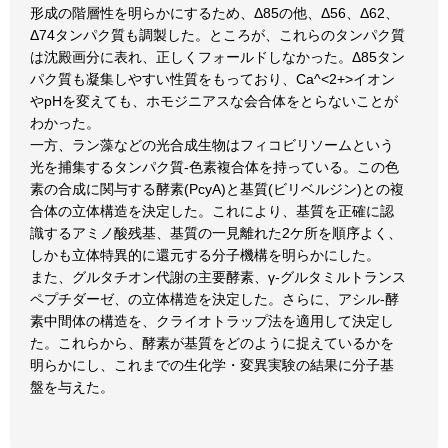
形成の階層性を明らかにするため、Δ85の他、Δ56、Δ62、
Δ74タンパク質も調製した。ところが、これらのタンパク質
は沈殿画分に表れ、正しくフォールドしなかった。Δ85タン
パク質も凝集しやすい性質をもっており、Ca^<2+>イオン
やpHを変えても、ホモジニアスな会合体をとらないことが
わかった。
一方、ラン藻などの光合成生物はフィコビリソームという
光を捕集するタンパク質-色素複合体を持っている。この色
素の合成に関与する酵素(PcyA)と基質(ビリベルジン)との複
合体の立体構造を決定した。これにより、基質を正確に認
識するアミノ酸残基、基質の一見離れた2ケ所を順序よく、
しかも立体特異的に還元する分子機構を明らかにした。
また、グルタチオン代謝の主要酵素、γ-グルタミルトランス
ペプチダーゼ、の立体構造を決定した。さらに、アシル-酵
素中間体の構造を、クライオトラップ法を適用して決定し
た。これらから、酵素が基質をどのように捉えているかを
明らかにし、これまでの生化学・変異実験の結果に分子基
盤を与えた。