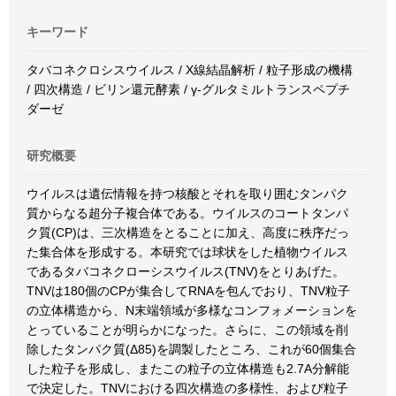
キーワード
タバコネクロシスウイルス / X線結晶解析 / 粒子形成の機構
/ 四次構造 / ビリン還元酵素 / γ-グルタミルトランスペプチ
ダーゼ
研究概要
ウイルスは遺伝情報を持つ核酸とそれを取り囲むタンパク
質からなる超分子複合体である。ウイルスのコートタンパ
ク質(CP)は、三次構造をとることに加え、高度に秩序だっ
た集合体を形成する。本研究では球状をした植物ウイルス
であるタバコネクローシスウイルス(TNV)をとりあげた。
TNVは180個のCPが集合してRNAを包んでおり、TNV粒子
の立体構造から、N末端領域が多様なコンフォメーションを
とっていることが明らかになった。さらに、この領域を削
除したタンパク質(Δ85)を調製したところ、これが60個集合
した粒子を形成し、またこの粒子の立体構造も2.7A分解能
で決定した。TNVにおける四次構造の多様性、および粒子