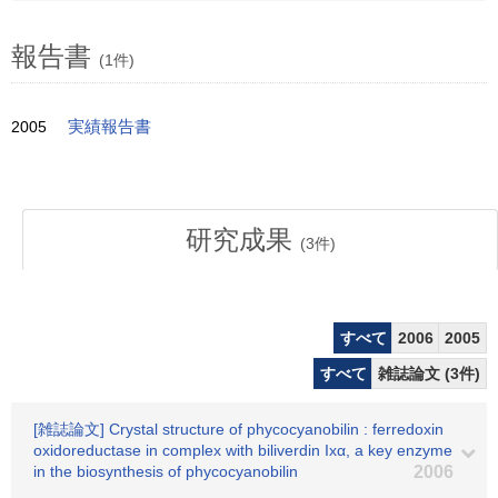
報告書
(1件)
2005
実績報告書
研究成果
(
3
件)
すべて
2006
2005
すべて
雑誌論文 (3件)
[雑誌論文] Crystal structure of phycocyanobilin : ferredoxin
oxidoreductase in complex with biliverdin Ixα, a key enzyme
in the biosynthesis of phycocyanobilin
2006