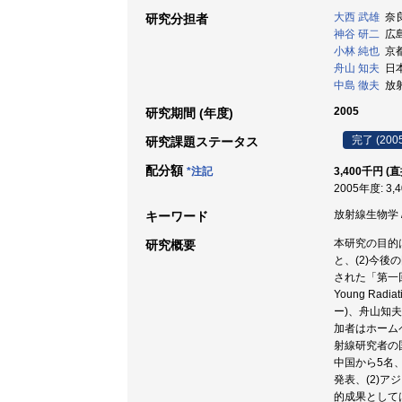
大西 武雄
奈良
研究分担者
神谷 研二
広島
小林 純也
京都
舟山 知夫
日本
中島 徹夫
放射
2005
研究期間 (年度)
完了 (200
研究課題ステータス
配分額
*注記
3,400千円 (
2005年度: 3,
放射線生物学 /
キーワード
本研究の目的
研究概要
と、(2)今
された「第一回
Young Ra
ー)、舟山知
加者はホーム
射線研究者の
中国から5名
発表、(2)
的成果として