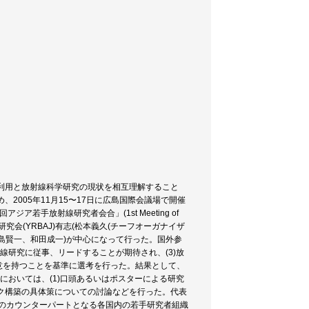
線利用と放射線科学研究の現状を相互理解すること
2005年11月15〜17日に広島国際会議場で開催
若手放射線研究者会合」(1st Meeting of
射線生物学研究会(YRBAJ)有志(松本義久(チーフオーガナイザ
島賢一、和田成一)が中心になって行った。国外参
射線研究に従事、リードすることが期待され、(3)放
意を持つことを基準に選考を行った。結果として、
においては、(1)口頭あるいはポスターによる研究
ーク構築の具体策についての討論などを行った。代表
BAJのカウンターパートとなる各国内の若手研究者組織