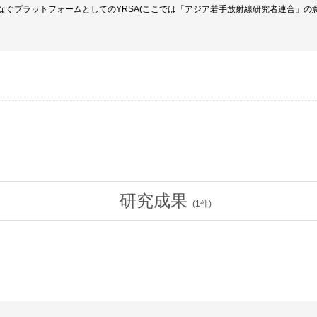
なぐプラットフォームとしてのYRSA(ここでは「アジア若手放射線研究者連合」の
研究成果
(
1
件)