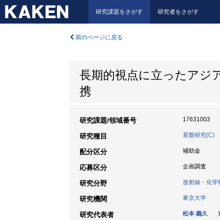
研究課題をさがす
研究者をさがす
前のページに戻る
長期的視点に立ったアジ
携
17631003
研究課題/領域番号
基盤研究(C)
研究種目
補助金
配分区分
企画調査
応募区分
放射線・化学
研究分野
東京大学
研究機関
松本 義久
東
研究代表者