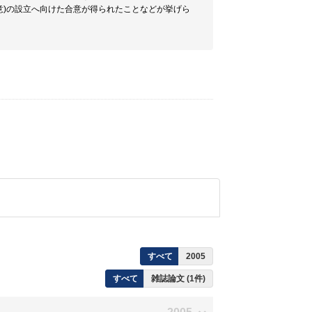
意)の設立へ向けた合意が得られたことなどが挙げら
すべて
2005
すべて
雑誌論文 (1件)