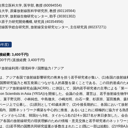
県立医科大学, 医学部, 教授 (60094554)
大学, 原爆放射線医科学研究所, 教授 (60116564)
大学, 放射線生物研究センター, 助手 (30301302)
原子力研究開発機構, 研究員 (40354956)
線医学総合研究所, 放射線安全研究センター, 主任研究員 (80237271)
5年度)
直接経費: 3,400千円)
400千円 (直接経費: 3,400千円)
 放射線利用 / 環境科学 / 国際協力 / アジア
は、アジア各国で放射線影響研究の将来を担う若手研究者が集い、(1)各国の放射
後の国際研究協力と相互発展につながる人的基盤を築くことである。この目的達成のため、
アジア放射線研究会議(ACRR)」に併設して、国内若手研究者の主導による「第一回アジア
diation Scientists in Asia (YRSA))を開催した。会議の企画、運営は、若手放
夫、菓子野元郎、小林純也、中島徹夫、小嶋光明、白石一乗、杉原崇、冨田雅典、森
ページ上で公募し、(1)原則として40歳未満で、(2)今後長期的に、各国において放
国内、国際ネットワーク構築を中心的に推進、あるいはこれに積極的に協力する熱
、インドから12名、韓国から9名、タイから1名の計4ヶ国27名が来日参加した。会合
アジア各国の放射線研究の現状理解のための情報・意見交換と若手研究者のネットワ
は、(1)若手間の国際共同研究提案が多数生まれたこと(既に一部は始動)、(2)YR