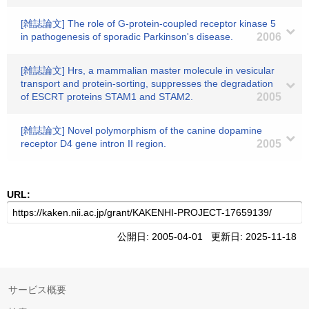
[雑誌論文] The role of G-protein-coupled receptor kinase 5
in pathogenesis of sporadic Parkinson's disease.
2006
[雑誌論文] Hrs, a mammalian master molecule in vesicular
transport and protein-sorting, suppresses the degradation
of ESCRT proteins STAM1 and STAM2.
2005
[雑誌論文] Novel polymorphism of the canine dopamine
receptor D4 gene intron II region.
2005
URL:
公開日: 2005-04-01 更新日: 2025-11-18
サービス概要