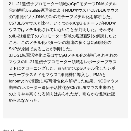
2.IL-21遺伝子プロモーター領域のCpGモチーフDNAメチル
化の解析:bisulfite処理法によりNODマウスとC57BL/6マウス
のT細胞ゲノムDNAのCpGモチーフメチル化を解析した。
C57BL/6マウスと比べ、いくつかのCpGモチーフがNODマ
ウスではメチル化されていないことが判明した。それぞれ
のIL-21遺伝子のプロモーター領域の塩基配列を解読したと
ころ、このメチル化パターンの相違の多くはCpG部分の
SNPが原因であることが判明した。
3.IL-21転写活性化に及ぼすCpGメチル化の解析:それぞれの
マウスのIL-21遺伝子プロモーター領域をレポータープラス
ミドにクローニングした。in vitroでCpGメチル化したレポ
ータープラスミドをマウスT細胞株に導入し、PMAと
Ionomycinで刺激し転写活性化を解析した結果、NODマウス
由来のレポーター遺伝子活性化がC57BL/6マウス由来のも
のよりやや高くなる傾向はみられたが、明らかな差異は認
められなかった。