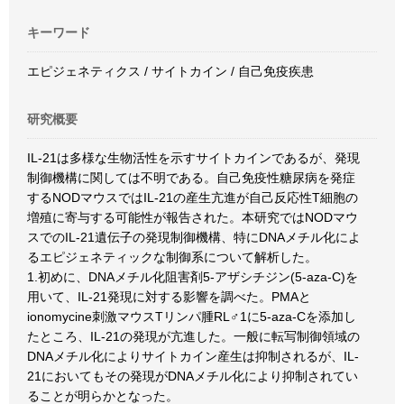
キーワード
エピジェネティクス / サイトカイン / 自己免疫疾患
研究概要
IL-21は多様な生物活性を示すサイトカインであるが、発現
制御機構に関しては不明である。自己免疫性糖尿病を発症
するNODマウスではIL-21の産生亢進が自己反応性T細胞の
増殖に寄与する可能性が報告された。本研究ではNODマウ
スでのIL-21遺伝子の発現制御機構、特にDNAメチル化によ
るエピジェネティックな制御系について解析した。
1.初めに、DNAメチル化阻害剤5-アザシチジン(5-aza-C)を
用いて、IL-21発現に対する影響を調べた。PMAと
ionomycine刺激マウスTリンパ腫RL♂1に5-aza-Cを添加し
たところ、IL-21の発現が亢進した。一般に転写制御領域の
DNAメチル化によりサイトカイン産生は抑制されるが、IL-
21においてもその発現がDNAメチル化により抑制されてい
ることが明らかとなった。