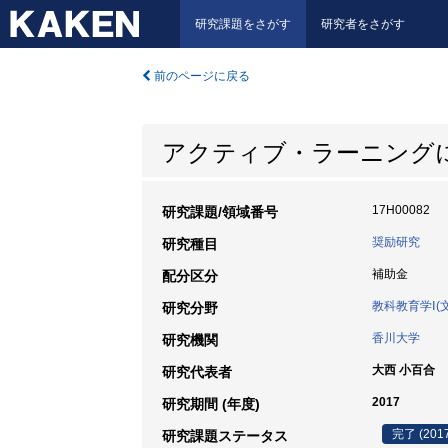
研究課題をさがす
研究者をさがす
前のページに戻る
アクティブ・ラーニング
17H00082
研究課題/領域番号
奨励研究
研究種目
補助金
配分区分
教科教育学Ⅰ(
研究分野
香川大学
研究機関
大西 小百合
研究代表者
2017
研究期間 (年度)
完了 (201
研究課題ステータス