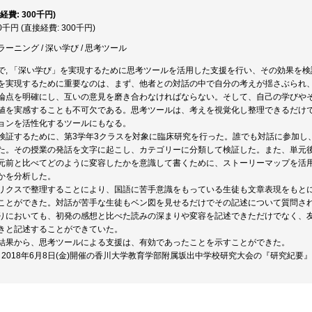
経費: 300千円)
00千円 (直接経費: 300千円)
ーニング / 深い学び / 思考ツール
で, 「深い学び」を実現するために思考ツールを活用した支援を行い、その効果を検
を実現するために重要なのは、まず、他者との対話の中で自分の考えが揺さぶられ
論点を明確にし、互いの意見を磨き合わなければならない。そして、自己の学びや
値を実感することも不可欠である。思考ツールは、考えを視覚化し整理できるだけ
ョンを活性化するツールにもなる。
検証するために、第3学年3クラスを対象に臨床研究を行った。誰でも対話に参加し
た。その授業の発話を文字に起こし、カテゴリーに分類して検証した。また、単元
元前と比べてどのように変容したかを意識して書くために、ストーリーマップを活
かを分析した。
リクスで整理することにより、国語に苦手意識をもっている生徒も文章表現をもと
ことができた。対話が苦手な生徒もベン図を見せるだけでその記述について質問さ
りにおいても、初発の感想と比べた読みの深まりや変容を記述できただけでなく、
きと記述することができていた。
結果から、思考ツールによる支援は、有効であったことを示すことができた。
, 2018年6月8日(金)開催の香川大学教育学部附属坂出中学校研究大会の『研究紀