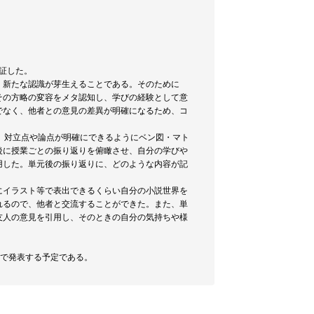
証した。
、新たな認識が芽生えることである。そのために
その方略の変容をメタ認知し、学びの経験として意
でなく、他者との意見の差異が明確になるため、コ
、対立点や論点が明確にできるようにベン図・マト
後に授業ごとの振り返りを俯瞰させ、自分の学びや
用した。単元後の振り返りに、どのような内容が記
にイラスト等で表出できるくらい自分の小説世界を
れるので、他者と交流することができた。また、単
友人の意見を引用し、そのときの自分の気持ちや様
要』で発表する予定である。