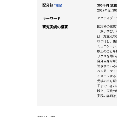
配分額
*注記
300千円 (直接
2017年度: 3
アクティブ・ラ
キーワード
国語科の授業
研究実績の概要
「深い学び」
は、対立点や
味づけし、価
ミュニケーシ
以上のことを
リクスを用い
自分自身が単
述されている
ベン図・マト
イメージする
元後の振り返
子までいきい
以上、実践の
実践の詳細は