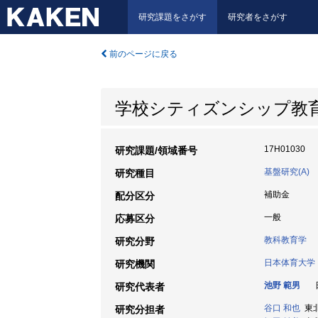
研究課題をさがす
研究者をさがす
前のページに戻る
学校シティズンシップ教
17H01030
研究課題/領域番号
基盤研究(A)
研究種目
補助金
配分区分
一般
応募区分
教科教育学
研究分野
日本体育大学
研究機関
池野 範男
日
研究代表者
谷口 和也
東北
研究分担者