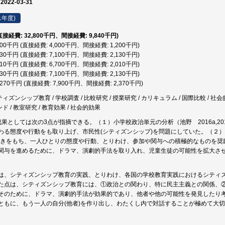
 2022-03-31
1年度)
(直接経費: 32,800千円、間接経費: 9,840千円)
,200千円 (直接経費: 4,000千円、間接経費: 1,200千円)
,230千円 (直接経費: 7,100千円、間接経費: 2,130千円)
,710千円 (直接経費: 6,700千円、間接経費: 2,010千円)
,230千円 (直接経費: 7,100千円、間接経費: 2,130千円)
0,270千円 (直接経費: 7,900千円、間接経費: 2,370千円)
ティズンシップ教育 / 学校調査 / 比較研究 / 授業研究 / カリキュラム / 国際比較 / 社
ンド / 教室研究 / 教育効果 / 社会的効果
果としては次の3点が指摘できる。（１）小学校政治単元の分析（池野 2016a,201
わる態度や行動をも取り上げ、市民性(シティズンシップ)を問題にしていた。（２
きをもち、一人ひとりの態度や行動、とりわけ、参加や関与への積極的なものを奨励してい
与を進めるために、ドラマ、演劇的手法を取り入れ、児童生徒の可能性を拡大させていた(Ike
は、シティズンシップ教育の実践、とりわけ、各国の学校教育実践におけるシティ
た点は、シティズンシップ教育には、①政治との関わり、特に民主主義との関係、
そのために、ドラマ、演劇的手法が効果的であり、他者や他の可能性を発見したり
ともに、もう一人の自分(他者)を作り出し、わたくし内で対話することが極めて大