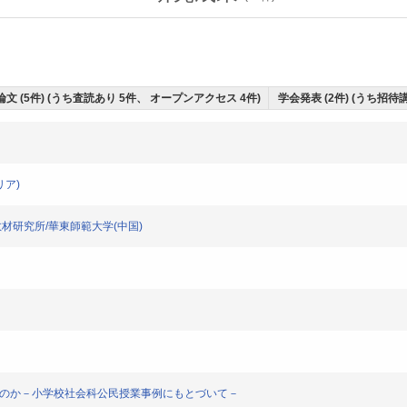
文 (5件) (うち査読あり 5件、 オープンアクセス 4件)
学会発表 (2件) (うち招待講
リア)
材研究所/華東師範大学(中国)
るのか－小学校社会科公民授業事例にもとづいて－