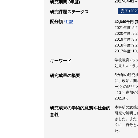
2017-04-01 –
研究期間 (年度)
完了 (202
研究課題ステータス
配分額
*注記
42,640千円 
2021年度: 5
2020年度: 9
2019年度: 8
2018年度: 9
2017年度: 1
学校教育 / シ
キーワード
効果 / ストラ
5カ年の研究成
研究成果の概要
に、政治に関
ー)との結びつ
（３）参加や関
2021a)。
本科研の意義
研究成果の学術的意義や社会的
研究で解明し
意義
きした。また
くに、自分と
た。