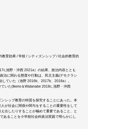
会的教育効果 / 学校 / シティズンシップ / 社会的教育的
7c,池野・沖西 2021a）の結果、政治内容ととも
）政治に関わる態度や行動は、民主主義(デモクラシ
た（池野 2016b、2017b、2018a）。
no＆Watanabe 2018c, 池野・沖西
ズンシップ教育の特質を探究することにあった。本
②人が社会に関係や関与をすることの重要性をして
考え出したりすることが極めて重要であること、と
切であることを小学校社会科政治実践で明らかにし