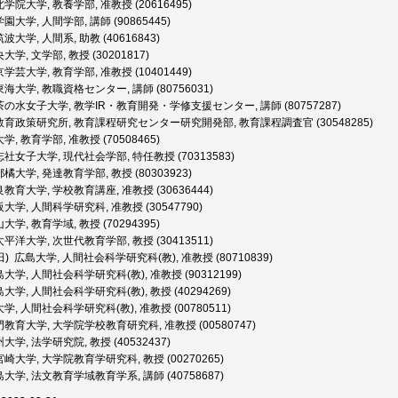
学院大学, 教養学部, 准教授 (20616495)
大学, 人間学部, 講師 (90865445)
波大学, 人間系, 助教 (40616843)
学, 文学部, 教授 (30201817)
学芸大学, 教育学部, 准教授 (10401449)
海大学, 教職資格センター, 講師 (80756031)
の水女子大学, 教学IR・教育開発・学修支援センター, 講師 (80757287)
育政策研究所, 教育課程研究センター研究開発部, 教育課程調査官 (30548285)
, 教育学部, 准教授 (70508465)
社女子大学, 現代社会学部, 特任教授 (70313583)
橘大学, 発達教育学部, 教授 (80303923)
教育大学, 学校教育講座, 准教授 (30636444)
大学, 人間科学研究科, 准教授 (30547790)
学, 教育学域, 教授 (70294395)
平洋大学, 次世代教育学部, 教授 (30413511)
田) 広島大学, 人間社会科学研究科(教), 准教授 (80710839)
大学, 人間社会科学研究科(教), 准教授 (90312199)
大学, 人間社会科学研究科(教), 教授 (40294269)
, 人間社会科学研究科(教), 准教授 (00780511)
教育大学, 大学院学校教育研究科, 准教授 (00580747)
大学, 法学研究院, 教授 (40532437)
崎大学, 大学院教育学研究科, 教授 (00270265)
学, 法文教育学域教育学系, 講師 (40758687)