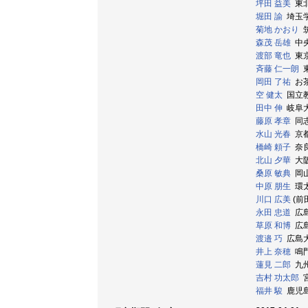
坪田 益美
東北
堀田 諭
埼玉学園
菊地 かおり
筑
森茂 岳雄
中央大
渡部 竜也
東京
斉藤 仁一朗
東
岡田 了祐
お茶
空 健太
国立教
田中 伸
岐阜大学
藤原 孝章
同志
水山 光春
京都
橋崎 頼子
奈良
北山 夕華
大阪
桑原 敏典
岡山大
中原 朋生
環太
川口 広美
(前
永田 忠道
広島
草原 和博
広島
渡邉 巧
広島大学
井上 奈穂
鳴門
蓮見 二郎
九州
吉村 功太郎
宮
福井 駿
鹿児島大