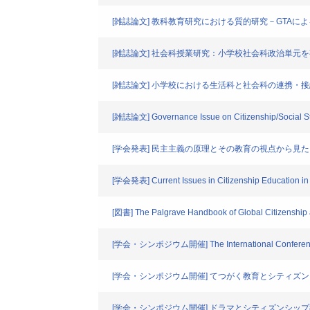
[雑誌論文] 教科教育研究における質的研究－GTAに
[雑誌論文] 社会科授業研究：小学校社会科政治単元
[雑誌論文] 小学校における生活科と社会科の連携・
[雑誌論文] Governance Issue on Citizenship/Social St
[学会発表] 民主主義の原理とその教育の視点から見
[学会発表] Current Issues in Citizenship Education in
[図書] The Palgrave Handbook of Global Citizenship
[学会・シンポジウム開催] The International Conference on 
[学会・シンポジウム開催] てつがく教育とシティズ
[学会・シンポジウム開催] ドラマとシティズンシッ