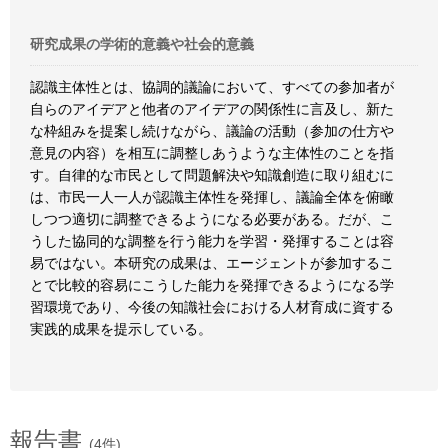
研究成果の学術的意義や社会的意義
認識主体性とは、協調的議論において、すべての参加者が
自らのアイデアと他者のアイデアの関係性に言及し、新た
な枠組みを提案し続けながら、議論の活動（参加の仕方や
意見の内容）を相互に調整しあうような主体性のことを指
す。自律的な市民として問題解決や知識創造に取り組むに
は、市民一人一人が認識主体性を発揮し、議論全体を俯瞰
しつつ適切に調整できるようになる必要がある。だが、こ
うした協同的な調整を行う能力を学習・発揮することは容
易ではない。本研究の成果は、エージェントが参加するこ
とで比較的容易にこうした能力を発揮できるようになる学
習環境であり、今後の知識社会における人材育成に資する
実践的成果を提示している。
報告書
(4件)