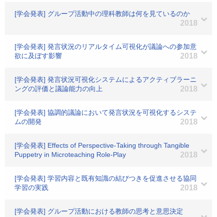
[学会発表] グループ活動中の理科教師は何を見ているのか
2018
[学会発表] 発言状況のリアルタイム可視化が議論への参加意
欲に及ぼす影響
2018
[学会発表] 発言状況可視化システムによるアクティブラーニ
ングの評価と議論能力の向上
2018
[学会発表] 協調的議論において発言状況を可視化するシステ
ムの開発
2018
[学会発表] Effects of Perspective-Taking through Tangible
Puppetry in Microteaching Role-Play
2018
[学会発表] 学習内容と既有知識の結びつきを促進させる協同
学習の実践
2018
[学会発表] グループ活動における教師の思考と意思決定