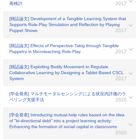
再検討
2017
[雑誌論文] Development of a Tangible Learning System that
Supports Role-Play Simulation and Reflection by Playing
Puppet Shows
2017
[雑誌論文] Effects of Perspective-Takig through Tangible
Puppetry in Microteaching Role-Play.
2017
[雑誌論文] Exploiting Bodily Movement to Regulate
Collaborative Learning by Designing a Tablet-Based CSCL
System
2017
[学会発表] マルチモーダルセンシングによる状況内評価のラ
ベリング支援手法
2020
[学会発表] Introducing mutual-help rules based on the idea
of "bi-directional debt" into a project learning activity:
Enhancing the formation of social capital in classrooms
2020