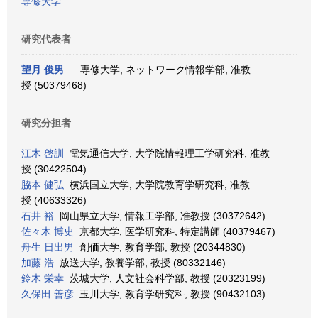
専修大学
研究代表者
望月 俊男
専修大学, ネットワーク情報学部, 准教
授 (50379468)
研究分担者
江木 啓訓
電気通信大学, 大学院情報理工学研究科, 准教
授 (30422504)
脇本 健弘
横浜国立大学, 大学院教育学研究科, 准教
授 (40633326)
石井 裕
岡山県立大学, 情報工学部, 准教授 (30372642)
佐々木 博史
京都大学, 医学研究科, 特定講師 (40379467)
舟生 日出男
創価大学, 教育学部, 教授 (20344830)
加藤 浩
放送大学, 教養学部, 教授 (80332146)
鈴木 栄幸
茨城大学, 人文社会科学部, 教授 (20323199)
久保田 善彦
玉川大学, 教育学研究科, 教授 (90432103)