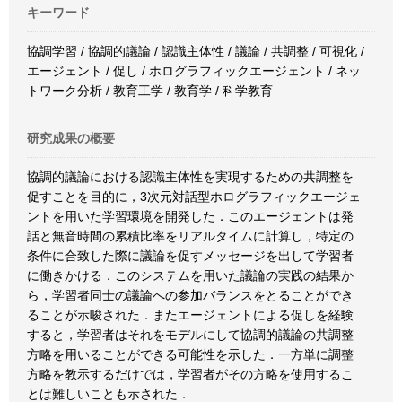
キーワード
協調学習 / 協調的議論 / 認識主体性 / 議論 / 共調整 / 可視化 /
エージェント / 促し / ホログラフィックエージェント / ネッ
トワーク分析 / 教育工学 / 教育学 / 科学教育
研究成果の概要
協調的議論における認識主体性を実現するための共調整を
促すことを目的に，3次元対話型ホログラフィックエージェ
ントを用いた学習環境を開発した．このエージェントは発
話と無音時間の累積比率をリアルタイムに計算し，特定の
条件に合致した際に議論を促すメッセージを出して学習者
に働きかける．このシステムを用いた議論の実践の結果か
ら，学習者同士の議論への参加バランスをとることができ
ることが示唆された．またエージェントによる促しを経験
すると，学習者はそれをモデルにして協調的議論の共調整
方略を用いることができる可能性を示した．一方単に調整
方略を教示するだけでは，学習者がその方略を使用するこ
とは難しいことも示された．