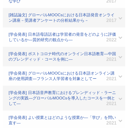
な学び
2017
[雑誌論文] グローバルMOOCsにおける日本語発音オンライ
ン講座－受講者アンケートの分析結果から－
2017
[学会発表] 日本語母語話者は学習者の発音をどのように評価
しているか―質的研究の観点から―
2022
[学会発表] ポストコロナ時代のオンライン日本語教育―中国
のブレンディッド・コースを例に―
2021
[学会発表] グローバルMOOCsにおける日本語オンライン講
座の使用調査―フランス人学習者を対象としてー
2021
[学会発表] 日本語音声教育におけるブレンディッド・ラーニ
ングの実践―グローバルMOOCsを導入したコースを一例と
して―
2021
[学会発表] よい授業とはどのような授業か―「学び」を問い
直す―
2021