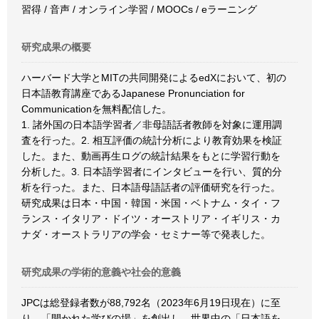
習得 / 音声 / オンライン学習 / MOOCs / eラーニング
研究成果の概要
ハーバード大学とMITの共同開発によるedXにおいて、初の
日本語教育講座であるJapanese Pronunciation for
Communicationを無料配信した。
1. 諸外国の日本語学習者／非母語話者教師を対象に運用調
査を行った。2. 相互評価の統計分析により教育効果を検証
した。また、動画再生ログの統計結果をもとに学習行動を
分析した。3. 日本語学習者にインタビューを行い、質的分
析を行った。また、日本語母語話者の評価研究を行った。
研究成果は日本・中国・韓国・米国・ベトナム・タイ・フ
ランス・イタリア・ドイツ・オーストリア・イギリス・カ
ナダ・オーストラリアの学会・セミナー等で発表した。
研究成果の学術的意義や社会的意義
JPCは総登録者数が88,792名（2023年6月19日現在）に至
り、「開かれた学びの場」を創出し、世界中の「日本語を