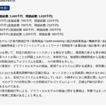
 2023-03-31
2年度)
直接経費: 3,400千円、間接経費: 1,020千円)
10千円 (直接経費: 700千円、間接経費: 210千円)
10千円 (直接経費: 700千円、間接経費: 210千円)
,040千円 (直接経費: 800千円、間接経費: 240千円)
,560千円 (直接経費: 1,200千円、間接経費: 360千円)
 / 計算代数統計学 / 因果推論 / Uplift modeling / 統計的因果推論 / 機械学習 /
正確確率検定 / グラフ / ベイジアンネットワーク / 空間疫学 / 多重比較 / 統計数学 /
ルを用いて、特定の疾患のホットスポットを検出する際に、罹患数の多さを表す検
算コストが高いことが問題とされていた。本研究では、地域間の隣接関係から定義
分割統治的なアルゴリズムを提案し、その有用性を示した。
フ基底や、グラフィカルモデルの推論、推測アルゴリズムに関する成果を、研究書
ルにおける多重性調整P値の正確計算は、ホットスポットを高精度に検出するため
た。また、近似アルゴリズムも存在はしているが、小標本のときに精度が悪いもの
、そのグラフの分割を用いた分割統治アルゴリズムによって、正確なP値の計算が
あるものである。
計算代数統計学による、グラフィカルモデルの推論に関する書籍は、和書ではまっ
の発展に意義があることと考える。