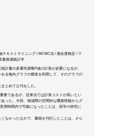
 金融テキストマイニング / MCMC法 / 適合度検定 / マ
 多変量推測統計学
定統計量の多重性調整P値の計算が必要になるが、
される無向グラフの構造を利用して、そのグラフの
にまとめて公刊をした。
に重要であるが、従来法では計算コストが高いとい
であった。今回、地域間の空間的な隣接情報からグ
、実用時間内で可能になったことは、疫学の研究に
たくなかったなかで、書籍を刊行したことは、さら