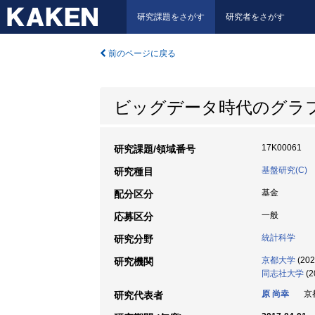
研究課題をさがす
研究者をさがす
前のページに戻る
ビッグデータ時代のグラ
17K00061
研究課題/領域番号
基盤研究(C)
研究種目
基金
配分区分
一般
応募区分
統計科学
研究分野
京都大学
(202
研究機関
同志社大学
(2
原 尚幸
京都
研究代表者