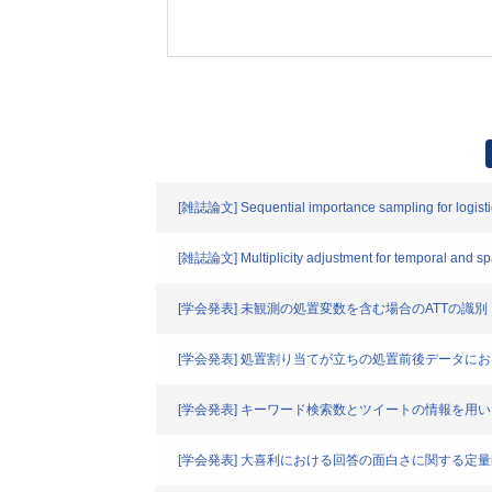
[雑誌論文] Sequential importance sampling for logisti
[雑誌論文] Multiplicity adjustment for temporal and spat
[学会発表] 未観測の処置変数を含む場合のATTの識別
[学会発表] 処置割り当てが立ちの処置前後データにおけるUpl
[学会発表] キーワード検索数とツイートの情報を用
[学会発表] 大喜利における回答の面白さに関する定