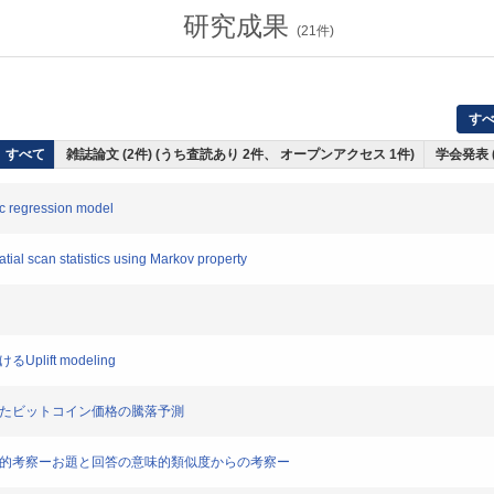
研究成果
(
21
件)
す
すべて
雑誌論文 (2件) (うち査読あり 2件、 オープンアクセス 1件)
学会発表 
c regression model
ial scan statistics using Markov property
ift modeling
いたビットコイン価格の騰落予測
量的考察ーお題と回答の意味的類似度からの考察ー