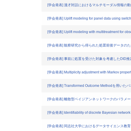
[学会発表] 漫才対話におけるマルチモーダル情報の
[学会発表] Uplift modeling for panel data using switc
[学会発表] Uplift modeling with multitreatment for obser
[学会発表] 観察研究から得られた処置前後データのためのUpl
[学会発表] 事前に処置を受けた対象を考慮したDID推
[学会発表] Multiplicity adjustment with Markov propert
[学会発表] Transformed Outcome Methodを用いた
[学会発表] 離散型ベイジアンネットワークのパラメ
[学会発表] Identifiability of discrete Bayesian network 
[学会発表] 同志社大学におけるデータサイエンス教育