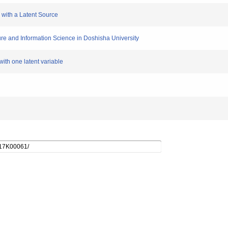
 with a Latent Source
e and Information Science in Doshisha University
ith one latent variable