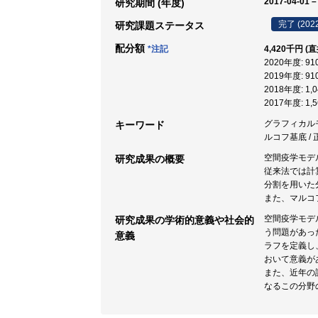
2017-04-01 –
研究期間 (年度)
完了 (202
研究課題ステータス
配分額
*注記
4,420千円 (
2020年度: 9
2019年度: 9
2018年度: 1
2017年度: 1
グラフィカルモデル
キーワード
ルコフ基底 / 
空間疫学モデ
研究成果の概要
従来法では計
分割を用いた
また、マルコ
空間疫学モデ
研究成果の学術的意義や社会的
う問題があっ
意義
ラフを定義し
おいて意義が
また、近年の
なるこの分野