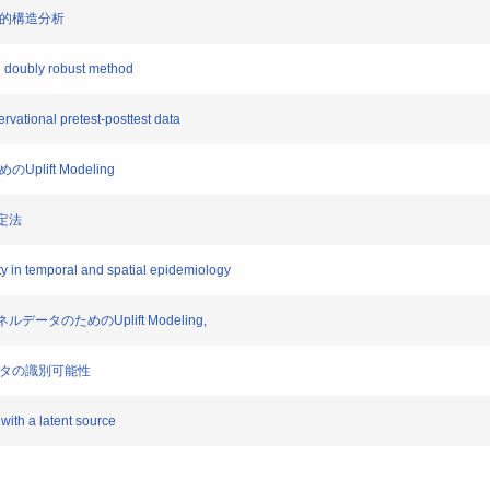
動的構造分析
h doubly robust method
vational pretest-posttest data
ift Modeling
定法
y in temporal and spatial epidemiology
パネルデータのためのUplift Modeling,
ータの識別可能性
with a latent source