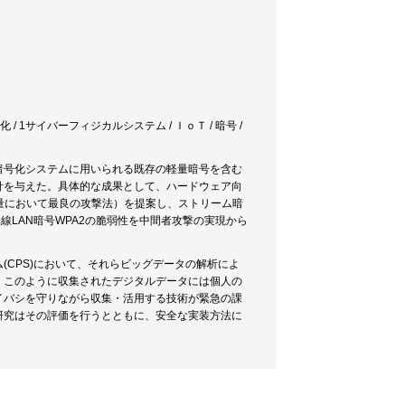
殆化 / 1サイバーフィジカルシステム / ＩｏＴ / 暗号 /
ットワーク暗号化システムに用いられる既存の軽量暗号を含む
針を与えた。具体的な成果として、ハードウェア向
計算量において最良の攻撃法）を提案し、ストリーム暗
線LAN暗号WPA2の脆弱性を中間者攻撃の実現から
CPS)において、それらビッグデータの解析によ
。このように収集されたデジタルデータには個人の
イバシを守りながら収集・活用する技術が緊急の課
研究はその評価を行うとともに、安全な実装方法に