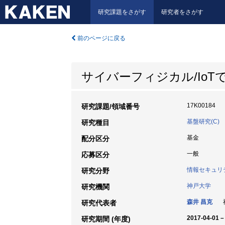
研究課題をさがす
研究者をさがす
前のページに戻る
サイバーフィジカル/Io
17K00184
研究課題/領域番号
基盤研究(C)
研究種目
基金
配分区分
一般
応募区分
情報セキュリ
研究分野
神戸大学
研究機関
森井 昌克
神
研究代表者
2017-04-01 –
研究期間 (年度)