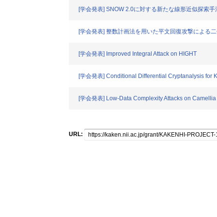
[学会発表] SNOW 2.0に対する新たな線形近似探
[学会発表] 整数計画法を用いた平文回復攻撃による
[学会発表] Improved Integral Attack on HIGHT
[学会発表] Conditional Differential Cryptanalysis for 
[学会発表] Low-Data Complexity Attacks on Camellia
URL: