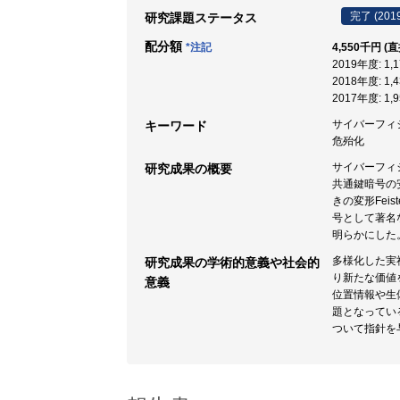
完了 (201
研究課題ステータス
配分額
*注記
4,550千円 (
2019年度: 1
2018年度: 1
2017年度: 1
サイバーフィジカ
キーワード
危殆化
サイバーフィジ
研究成果の概要
共通鍵暗号の
きの変形Fe
号として著名
明らかにした
多様化した実
研究成果の学術的意義や社会的
り新たな価値
意義
位置情報や生
題となってい
ついて指針を