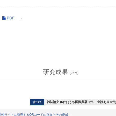
PDF
)
研究成果
(
25
件)
すべて
雑誌論文 (6件) (うち国際共著 1件、 査読あり 6件
―悪性サイトに誘導するQRコードの存在とその脅威―