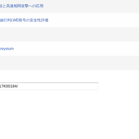
索手法と高速相関攻撃への応用
二値行列LWE暗号の安全性評価
Kreyvium