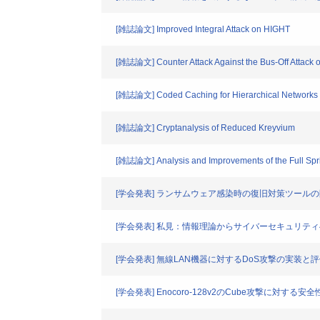
[雑誌論文] Improved Integral Attack on HIGHT
[雑誌論文] Counter Attack Against the Bus-Off Attack
[雑誌論文] Coded Caching for Hierarchical Networks w
[雑誌論文] Cryptanalysis of Reduced Kreyvium
[雑誌論文] Analysis and Improvements of the Full Spri
[学会発表] ランサムウェア感染時の復旧対策ツール
[学会発表] 私見：情報理論からサイバーセキュリティ
[学会発表] 無線LAN機器に対するDoS攻撃の実装と
[学会発表] Enocoro-128v2のCube攻撃に対する安