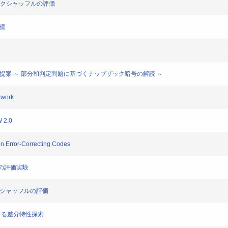
るブロックシャッフルの評価
評価
の提案 ～ 部分和判定問題に基づくナップザック暗号の解読 ～
twork
 2.0
 Error-Correcting Codes
sの評価実験
ックシャッフルの評価
対する差分特性探索