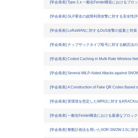
[学会発表] Type-1.x 一般化Feistel構造におけ
[学会発表] GLP署名の故障利用攻撃に対する安全性
[学会発表] LoRaWANに対するDoS攻撃の提案と対策
[学会発表] ナップザックタイプ暗号に対する解読法
[学会発表] Coded Caching in Multi-Rate Wireless Ne
[学会発表] Several MILP-Aided Attacks against SNOW
[学会発表] A Construction of Fake QR Codes Based on
[学会発表] 実環境を想定したWPA2に対するKRACK
[学会発表] 一般化Feistel構造における最適なブロ
[学会発表] 整数計画法を用いたXOR-SNOW 2.0に