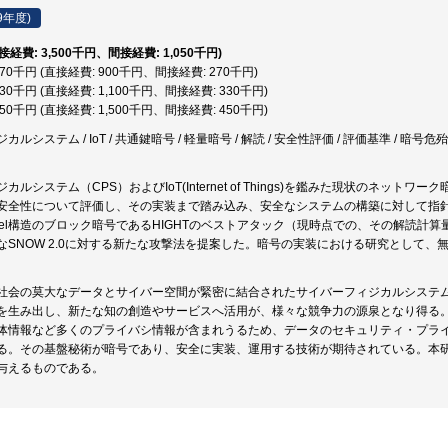
9年度)
直接経費: 3,500千円、間接経費: 1,050千円)
,170千円 (直接経費: 900千円、間接経費: 270千円)
,430千円 (直接経費: 1,100千円、間接経費: 330千円)
,950千円 (直接経費: 1,500千円、間接経費: 450千円)
ルシステム / IoT / 共通鍵暗号 / 軽量暗号 / 解読 / 安全性評価 / 評価基準 / 暗号危
カルシステム（CPS）およびIoT(Internet of Things)を鑑みた現状のネ
安全性について評価し、その実装まで踏み込み、安全なシステムの構築に対して指
istel構造のブロック暗号であるHIGHTのベストアタック（現時点での、その解読
なSNOW 2.0に対する新たな攻撃法を提案した。暗号の実装における研究として、無
。
社会の莫大なデータとサイバー空間が緊密に結合されたサイバーフィジカルシステム(
を生み出し、新たな知の創造やサービスへ活用が、様々な競争力の源泉となり得る
体情報など多くのプライバシ情報が含まれうるため、データのセキュリティ・プラ
る。その基盤秘術が暗号であり、安全に実装、運用する技術が期待されている。本
与えるものである。