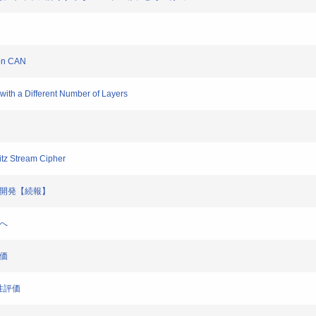
 on CAN
ith a Different Number of Layers
tz Stream Cipher
の開発【続報】
へ
評価
全性評価