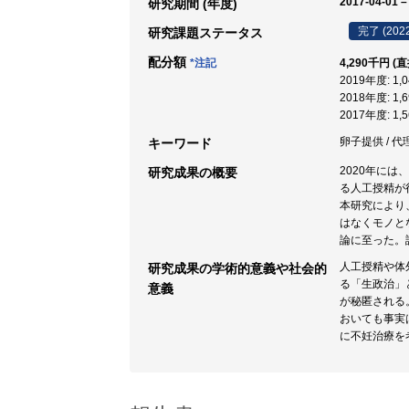
2017-04-01 –
研究期間 (年度)
完了 (202
研究課題ステータス
配分額
*注記
4,290千円 (
2019年度: 1
2018年度: 1
2017年度: 1
卵子提供 / 代理
キーワード
2020年に
研究成果の概要
る人工授精が
本研究により
はなくモノと
論に至った。
人工授精や体
研究成果の学術的意義や社会的
る「生政治」
意義
が秘匿される
おいても事実
に不妊治療を