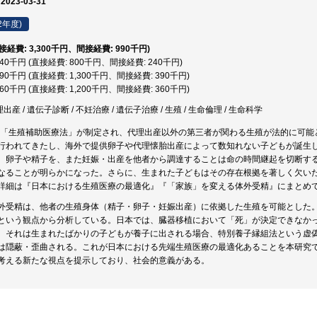
 2023-03-31
2年度)
直接経費: 3,300千円、間接経費: 990千円)
,040千円 (直接経費: 800千円、間接経費: 240千円)
,690千円 (直接経費: 1,300千円、間接経費: 390千円)
,560千円 (直接経費: 1,200千円、間接経費: 360千円)
出産 / 遺伝子診断 / 不妊治療 / 遺伝子治療 / 生殖 / 生命倫理 / 生命科学
は、「生殖補助医療法」が制定され、代理出産以外の第三者が関わる生殖が法的に可能
行われてきたし、海外で提供卵子や代理懐胎出産によって数知れない子どもが誕生
、卵子や精子を、また妊娠・出産を他者から調達することは命の時間継起を切断す
なることが明らかになった。さらに、生まれた子どもはその存在根拠を著しく欠い
詳細は『日本における生殖医療の最適化』『「家族」を変える体外受精』にまとめ
外受精は、他者の生殖身体（精子・卵子・妊娠出産）に依拠した生殖を可能とした
という観点から分析している。日本では、臓器移植において「死」が決定できなか
。それは生まれたばかりの子どもが養子に出される場合、特別養子縁組法という虚
は隠蔽・歪曲される。これが日本における先端生殖医療の最適化あることを本研究
考える新たな視点を提示しており、社会的意義がある。