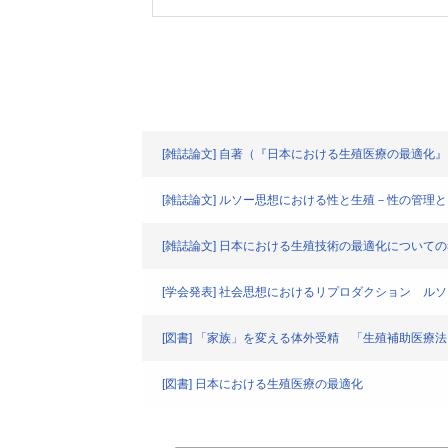
[雑誌論文] 自著（『日本における生殖医療の最適化
[雑誌論文] ルソー思想における性と生殖－性の管理
[雑誌論文] 日本における生殖技術の最適化について
[学会発表] 社会思想におけるリプロダクション 
[図書] 「家族」を変える体外受精 「生殖補助医療
[図書] 日本における生殖医療の最適化