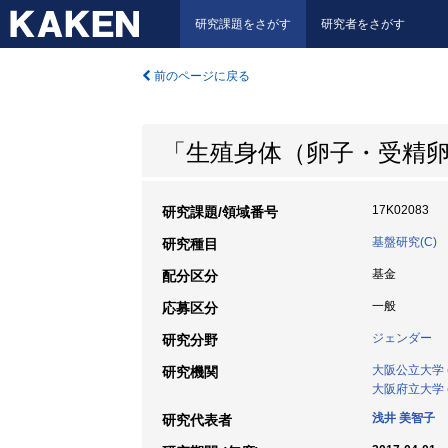
研究課題をさがす
研究者をさがす
前のページに戻る
「生殖身体（卵子・受精
17K02083
研究課題/領域番号
基盤研究(C)
研究種目
基金
配分区分
一般
応募区分
ジェンダー
研究分野
大阪公立大学
研究機関
大阪府立大学
浅井 美智子
研究代表者