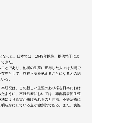
となった。日本では、1949年以降、提供精子によ
してきた。
ることであり、他者の生殖に寄与した人々は人間で
た存在として、存在不安を抱えることになるとの結
ている。
。本研究は、この新しい生殖のあり様を日本におけ
ったように、不妊治療においては、非配偶者間生殖
偽法により真実が曲げられるのと同様、不妊治療に
で明らかにしている点が独創的である。また、実際