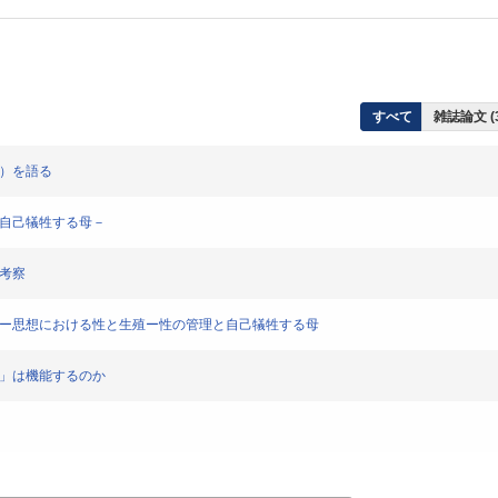
すべて
雑誌論文 (
』）を語る
と自己犠牲する母－
の考察
ルソー思想における性と生殖ー性の管理と自己犠牲する母
法」は機能するのか