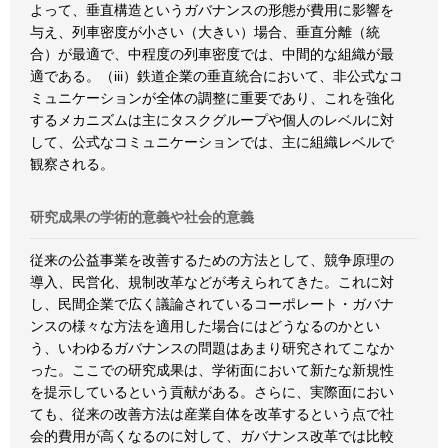
よって、垂直構造というガバナンスの形態が費用に影響を
与え、列車密度が小さい（大きい）場合、垂直分離（統
合）が最適で、中程度の列車密度では、中間的な組織が最
適である。（iii）鉄道企業の垂直統合において、非公式なコ
ミュニケーションが全体の調整に重要であり、これを強化
するメカニズムは主にタスクグループや個人のレベルに対
して、公式なコミュニケーションでは、主に組織レベルで
観察される。
研究成果の学術的意義や社会的意義
従来の公益事業を改善するための方法として、競争原理の
導入、民営化、規制改革などが考えられてきた。これに対
し、民間企業で広く議論されているコーポレート・ガバナ
ンスの様々な方法を適用した場合にはどうなるのかとい
う、いわゆるガバナンスの問題はあまり研究されてこなか
った。ここでの研究成果は、学術面において新たな新規性
を提示しているという貢献がある。さらに、実際面におい
ても、従来の改善方法は産業自体を改革するという点で社
会的費用が高くなるのに対して、ガバナンス改革では比較