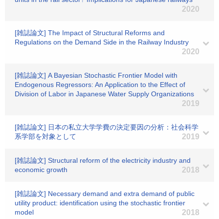
2020
[雑誌論文] The Impact of Structural Reforms and
Regulations on the Demand Side in the Railway Industry
2020
[雑誌論文] A Bayesian Stochastic Frontier Model with
Endogenous Regressors: An Application to the Effect of
Division of Labor in Japanese Water Supply Organizations
2019
[雑誌論文] 日本の私立大学学費の決定要因の分析：社会科学
系学部を対象として
2019
[雑誌論文] Structural reform of the electricity industry and
economic growth
2018
[雑誌論文] Necessary demand and extra demand of public
utility product: identification using the stochastic frontier
model
2018