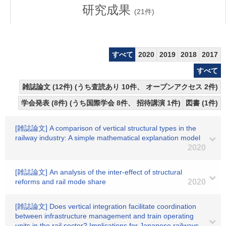
研究成果
(
21
件)
すべて
2020
2019
2018
2017
すべて
雑誌論文 (12件) (うち査読あり 10件、 オープンアクセス 2件)
学会発表 (8件) (うち国際学会 8件、 招待講演 1件)
図書 (1件)
[雑誌論文] A comparison of vertical structural types in the
railway industry: A simple mathematical explanation model
2020
[雑誌論文] An analysis of the inter-effect of structural
reforms and rail mode share
2020
[雑誌論文] Does vertical integration facilitate coordination
between infrastructure management and train operating
units in the rail sector? Implications for Japanese railways