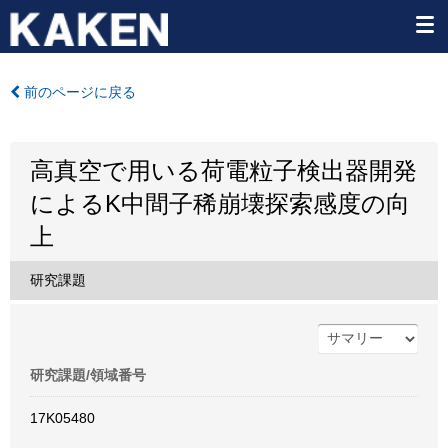
前のページに戻る
高真空で用いる荷電粒子検出器開発
によるK中間子稀崩壊探索感度の向
上
研究課題
研究課題/領域番号
17K05480