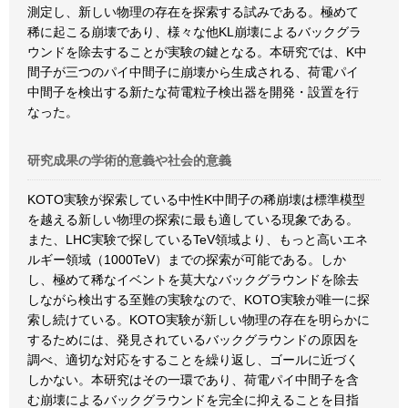
測定し、新しい物理の存在を探索する試みである。極めて
稀に起こる崩壊であり、様々な他KL崩壊によるバックグラ
ウンドを除去することが実験の鍵となる。本研究では、K中
間子が三つのパイ中間子に崩壊から生成される、荷電パイ
中間子を検出する新たな荷電粒子検出器を開発・設置を行
なった。
研究成果の学術的意義や社会的意義
KOTO実験が探索している中性K中間子の稀崩壊は標準模型
を越える新しい物理の探索に最も適している現象である。
また、LHC実験で探しているTeV領域より、もっと高いエネ
ルギー領域（1000TeV）までの探索が可能である。しか
し、極めて稀なイベントを莫大なバックグラウンドを除去
しながら検出する至難の実験なので、KOTO実験が唯一に探
索し続けている。KOTO実験が新しい物理の存在を明らかに
するためには、発見されているバックグラウンドの原因を
調べ、適切な対応をすることを繰り返し、ゴールに近づく
しかない。本研究はその一環であり、荷電パイ中間子を含
む崩壊によるバックグラウンドを完全に抑えることを目指