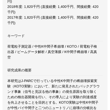
円)
2018年度: 1,820千円 (直接経費: 1,400千円、間接経費: 420
千円)
2017年度: 1,820千円 (直接経費: 1,400千円、間接経費: 420
千円)
キーワード
荷電粒子測定器 / 中性K中間子希崩壊 / KOTO / 荷電粒子検
出器 / ビームデータ解析 / 真空薄膜 / K中間子稀崩壊 / 高真
空
研究成果の概要
本研究はJ-PARCで行っている中性K中間子の稀崩壊探索実
験（KOTO実験）において、新たに発見されたバックグラウ
ンド事象（信号と見誤る他の事象）の発生原因を取り除く
ための検出器開発を行い、その導入により実験の到達感度
を向上させることを目的とする。KOTO実験は中性K中間子
が中性パイ中間子と二つのニュートリノに崩壊の分岐比を