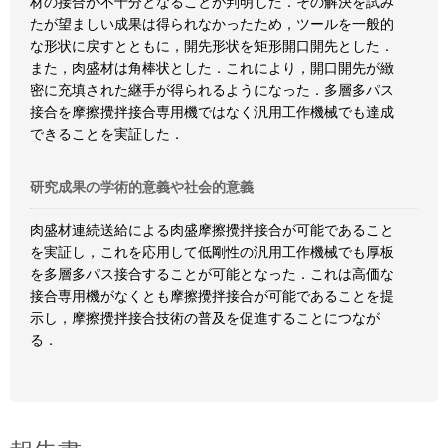
材の接合が不十分となることが判明した．その解決を試み
たが望ましい成果は得られなかったため，ツールを一般的
な形状に戻すとともに，開先形状を矩形開口開先とした．
また，肉盛材は角棒状とした．これにより，開口開先が緻
密に充填された継手が得られるようになった．多層多パス
接合を摩擦攪拌接合専用機ではなく汎用工作機械でも達成
できることを実証した．
研究成果の学術的意義や社会的意義
肉盛材連続送給による肉盛摩擦攪拌接合が可能であること
を実証し，これを応用して低剛性の汎用工作機械でも厚板
を多層多パス接合することが可能となった．これは高価な
接合専用機がなくとも摩擦攪拌接合が可能であることを提
示し，摩擦攪拌接合技術の普及を促進することにつなが
る．