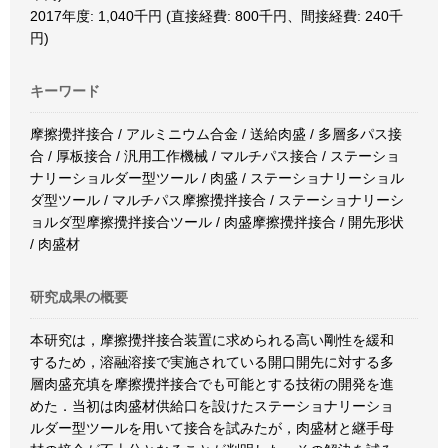
2017年度: 1,040千円 (直接経費: 800千円、間接経費: 240千
円)
キーワード
摩擦攪拌接合 / アルミニウム合金 / 送給肉盛 / 多層多パス接
合 / 厚板接合 / 汎用工作機械 / マルチパス接合 / ステーショ
ナリーショルダー型ツール / 肉盛 / ステーショナリーショル
ダ型ツール / マルチパス摩擦攪拌接合 / ステーショナリーシ
ョルダ型摩擦攪拌接合ツール / 肉盛摩擦攪拌接合 / 開先形状
/ 肉盛材
研究成果の概要
本研究は，摩擦攪拌接合装置に求められる高い剛性を緩和
するため，溶融溶接で実施されている開口開先に対する多
層肉盛充填を摩擦攪拌接合でも可能とする技術の開発を進
めた．当初は肉盛材供給口を設けたステーショナリーショ
ルダー型ツールを用いて接合を試みたが，肉盛材と継手母