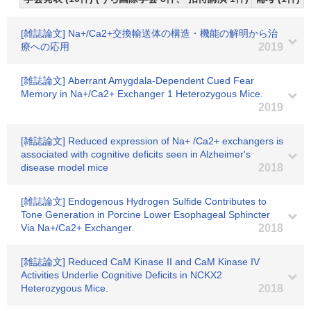
[雑誌論文] Na+/Ca2+交換輸送体の構造・機能の解明から治
療への応用
2019
[雑誌論文] Aberrant Amygdala-Dependent Cued Fear
Memory in Na+/Ca2+ Exchanger 1 Heterozygous Mice.
2019
[雑誌論文] Reduced expression of Na+ /Ca2+ exchangers is
associated with cognitive deficits seen in Alzheimer's
disease model mice
2018
[雑誌論文] Endogenous Hydrogen Sulfide Contributes to
Tone Generation in Porcine Lower Esophageal Sphincter
Via Na+/Ca2+ Exchanger.
2018
[雑誌論文] Reduced CaM Kinase II and CaM Kinase IV
Activities Underlie Cognitive Deficits in NCKX2
Heterozygous Mice.
2018