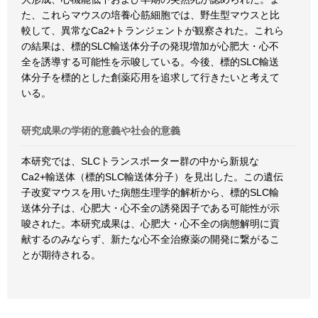
た、これらマウスの培養心筋細胞では、野生型マウスと比
較して、異常なCa2+トランジェントが観察された。これら
の結果は、標的SLC輸送体分子の発現増加が心肥大・心不
全を誘導する可能性を示唆している。今後、標的SLC輸送
体分子を標的とした創薬応用を追求して行きたいと考えて
いる。
研究成果の学術的意義や社会的意義
本研究では、SLCトランスポーター群の中から新規な
Ca2+輸送体（標的SLC輸送体分子）を見出した。この遺伝
子改変マウスを用いた病態生理学的解析から、標的SLC輸
送体分子は、心肥大・心不全の誘発因子である可能性が示
唆された。本研究成果は、心肥大・心不全の病態解明に貢
献するのみならず、新たな心不全治療薬の開発に繋がるこ
とが期待される。