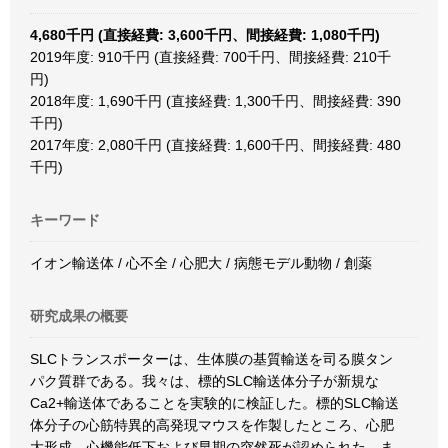
4,680千円 (直接経費: 3,600千円、間接経費: 1,080千円)
2019年度: 910千円 (直接経費: 700千円、間接経費: 210千
円)
2018年度: 1,690千円 (直接経費: 1,300千円、間接経費: 390
千円)
2017年度: 2,080千円 (直接経費: 1,600千円、間接経費: 480
千円)
キーワード
イオン輸送体 / 心不全 / 心肥大 / 病態モデル動物 / 創薬
研究成果の概要
SLCトランスポーターは、生体膜の基質輸送を司る膜タン
パク質群である。我々は、標的SLC輸送体分子が新規な
Ca2+輸送体であることを実験的に検証した。標的SLC輸送
体分子の心筋特異的高発現マウスを作製したところ、心肥
大形成、心機能低下および早期の突然死が認められた。ま