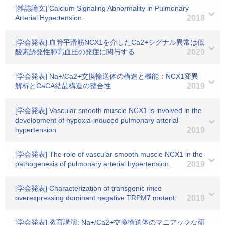
[雑誌論文] Calcium Signaling Abnormality in Pulmonary
Arterial Hypertension.
2018
[学会発表] 血管平滑筋NCX1を介したCa2+シグナル異常は低
酸素誘発性肺高血圧の発症に関与する
2020
[学会発表] Na+/Ca2+交換輸送体の構造と機能：NCX1変異
解析とCaCA結晶構造の整合性
2019
[学会発表] Vascular smooth muscle NCX1 is involved in the
development of hypoxia-induced pulmonary arterial
hypertension
2019
[学会発表] The role of vascular smooth muscle NCX1 in the
pathogenesis of pulmonary arterial hypertension.
2019
[学会発表] Characterization of transgenic mice
overexpressing dominant negative TRPM7 mutant.
2019
[学会発表] 教育講演: Na+/Ca2+交換輸送体のマニアックな研